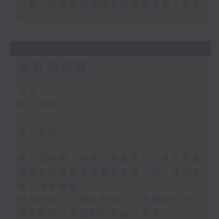
小便、南韓寺廟安排長達相親活動大受歡
迎
18/07/2026
世界盃閉幕
足本 Full (HKT 10:30 - 12:00)
第一部份 Part 1 (HKT 10:30 -
11:00)
第二部份 Part 2 (HKT 11:04 -
12:00)
世界盃閉幕、哈馬斯解散對加沙局勢影響
與寵物同睡影響睡眠與健康、瑞士成功建
造太陽能鐵路
阿爾巴尼亞示威反對唯一小島建渡假村、
倫敦政府以河狸助防地鐵站淹水