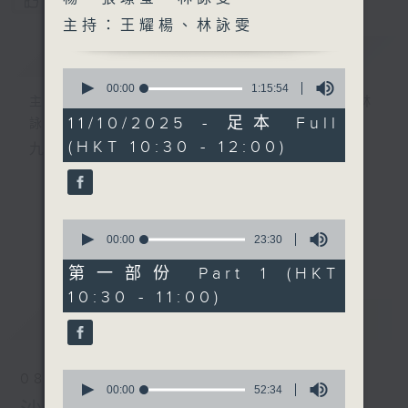
您喜歡這個節目嗎?
主持：王耀楊、林詠雯
簡介
GIST
0
seconds
00:00
1:15:54
主持人：陸宇光、邱焱、王耀楊、張璟瑩、林
of
1
11/10/2025 - 足本 Full
詠雯
hour,
(HKT 10:30 - 12:00)
15
九十分鐘走遍世界，每週陪你漫遊《十萬八千里》。
minutes,
54
seconds
0
seconds
00:00
23:30
更多...
of
23
第一部份 Part 1 (HKT
minutes,
10:30 - 11:00)
30
seconds
最新
LATEST
0
08/08/2026
seconds
00:00
52:34
of