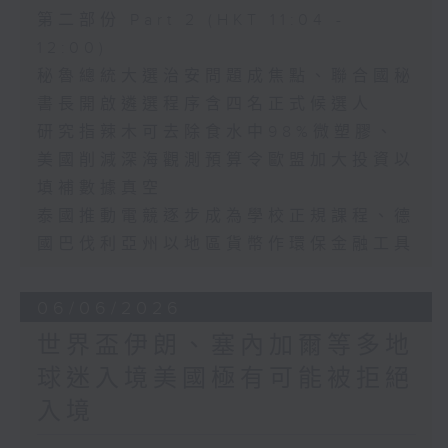
第二部份 Part 2 (HKT 11:04 -
12:00)
秘魯總統大選治安問題成焦點、聯合國秘
書長開啟遴選程序含四名正式候選人
研究指辣木可去除食水中98%微塑膠、
美國削減深海觀測預算令歐盟加大投資以
填補數據真空
泰國推動電競逐步成為學校正規課程、德
國巴伐利亞州以地區貨幣作環保金融工具
06/06/2026
世界盃伊朗、塞內加爾等多地
球迷入境美國極有可能被拒絕
入境