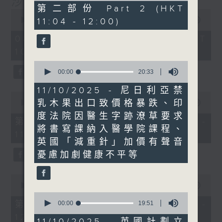
沙地聯手美國加入中東戰事
52
第二部份 Part 2 (HKT
0
minutes,
seconds
11:04 - 12:00)
00:00
1:25:59
34
of
seconds
1
08/08/2026 - 足本 Full (HKT
hour,
10:30 - 12:00)
25
minutes,
0
59
seconds
00:00
20:33
seconds
of
20
11/10/2025 - 尼日利亞禁
0
minutes,
乳木果出口致價格暴跌、印
seconds
00:00
30:00
33
of
seconds
度法院因醫生字跡潦草要求
30
第一部份 Part 1 (HKT 10:30 -
minutes,
將書寫課納入醫學院課程、
11:00)
0
英國「減重針」加價有聲音
seconds
憂慮加劇健康不平等
0
seconds
00:00
56:09
of
0
56
第二部份 Part 2 (HKT 11:04 -
seconds
00:00
19:51
minutes,
of
12:00)
9
19
11/10/2025 - 英國計劃立