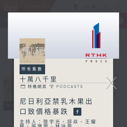
ENG
/
簡
×
全新 RTHK On The Go
取得
一手掌握 RTHK 電台、電視節目
所有集數
X
十萬八千里
特備網頁
PODCASTS
十萬八千里
電台直播
尼日利亞禁乳木果出
特備網頁
PODCASTS
所有集數
口致價格暴跌
主持人：陸宇光、邱焱、王耀
楊、張璟瑩、林詠雯