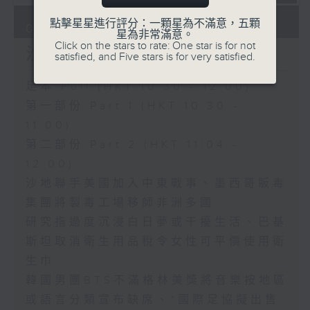
點擊星星進行評分：一顆星為不滿意，五顆
08/08/2026
星為非常滿意。
Click on the stars to rate: One star is for not
沙地聯手美國加入中東戰事
satisfied, and Five stars is for very satisfied.
足本 Full (HKT 10:30 - 12:00)
第一部份 Part 1 (HKT 10:30 -
11:00)
第二部份 Part 2 (HKT 11:04 -
12:00)
沙地聯手美國加入中東戰事、墨西哥販毒
集團將製毒工場移師非洲多國
研究指過度沉浸白日夢或干擾生活、巴基
斯坦取消衛生用品稅令女性可平價使用衛
生巾
韓國男團BTS不滿格林美獎將音樂按地區
或語言分類宣布缺席、*國際足協擬出售