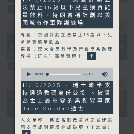
seconds
minutes,
法禁止16歲以下兒童購買能
51
seconds
量飲料、特朗普稱計劃以美
國城市作軍隊訓練場
0
seconds
00:00
22:32
of
專題︰英國計劃立法禁止16歲以下兒
22
08/08/2026 - 沙地聯手美國加入中
童購買能量飲品
minutes,
東戰事、墨西哥販毒集團將製毒工場
32
嘉賓：理大食品科學及營養學系助理
seconds
移師非洲多國
教授（研究）鄭慧賢博士
0
seconds
00:00
22:16
of
0
22
seconds
11/10/2025 - 瑞士逾半支
00:00
19:18
minutes,
of
持通過數碼身份公投 、被譽
16
19
08/08/2026 - 研究指過度沉浸白日
seconds
minutes,
為世上最重要的黑猩猩專家
夢或干擾生活、巴基斯坦取消衛生用
18
Jane Goodall逝世
seconds
品稅令女性可平價使用衛生巾
人文足印︰英國規劃改革以節省建築
訪問︰何雅莉（精神科專科醫生）
開支但或對環境造成破壞（丁宏量）