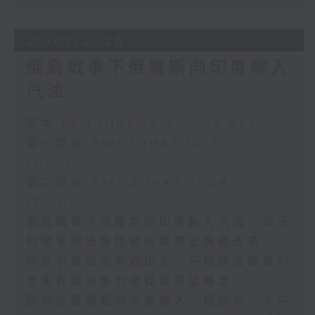
25/07/2026
俄烏戰事下俄羅斯向印度輸入
汽油
足本 Full (HKT 10:30 - 12:00)
第一部份 Part 1 (HKT 10:30 -
11:00)
第二部份 Part 2 (HKT 11:04 -
12:00)
俄烏戰事下俄羅斯向印度輸入汽油、匈牙
利國會通過廢除總統職務並展開改革
熱浪引致歐洲多處山火、阿根廷法庭宣判
金魚有感知能力須從壽司店移走
歐洲沙灘規矩禁大象進入、播音樂、水中