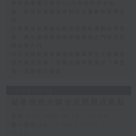
美伊簽署備忘錄定60日內談判停火協
議、歐盟實施邊境管制及庇護審核新規生
效
拉斯維加斯禁藥比賽測試冀助運動科學發
展、美加邊境跨國圖書館美國正門被禁另
開加拿大門
印尼全國免費營養餐致數萬學生不適揭發
部門首長涉貪、芬蘭北部滑雪場以「尋金
條」活動吸引遊客
13/06/2026
秘魯總統大選治安問題成焦點
足本 Full (HKT 10:30 - 12:00)
第一部份 Part 1 (HKT 10:30 -
11:00)