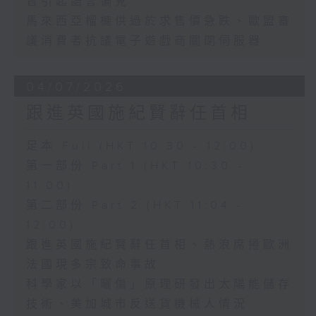
音引起語言偏見
馬來西亞榴槤供過於求售價急跌、歐盟審
議消費者抗議電子遊戲商關閉伺服器
04/07/2026
跟進英國施紀賢辭任首相
足本 Full (HKT 10:30 - 12:00)
第一部份 Part 1 (HKT 10:30 -
11:00)
第二部份 Part 2 (HKT 11:04 -
12:00)
跟進英國施紀賢辭任首相、熱浪席捲歐洲
法國現多宗致命事故
科學家以「曬傷」原理研發出太陽能儲存
技術、美加城市反送貨機械人情況