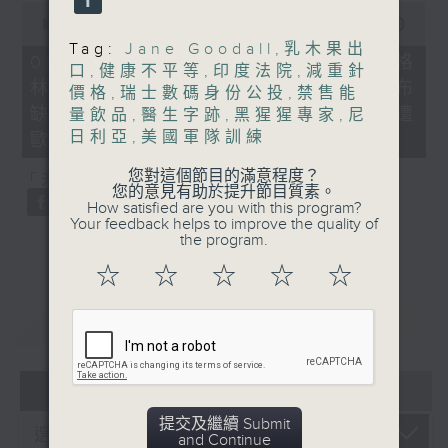
0
seconds
00:00
21:40
of
Tag:
Jane Goodall
,
乳木果出
21
08/08/2026 - 韓國男團BTS不滿格
口
,
健康不平等
,
印度法院
,
減重針
minutes,
林美獎將音樂按地區或語言分類宣布
40
價格
,
瑞士數碼身份公投
,
禁售能
seconds
缺席、*國際足協擬出售世界盃股權遭
量飲品
,
醫生字跡
,
黑猩猩專家
,
尼
日利亞
,
美國軍隊訓練
歐洲足協威脅杯葛
您對這個節目的滿意程度？
「天南地北任我行」：土耳其雪糕
您的意見有助於提升節目質素。
How satisfied are you with this program?
Your feedback helps to improve the quality of
the program.
☆
☆
☆
☆
☆
重溫
CATCHUP
06 - 08
2026
提交及繼續 Submit
and Continue