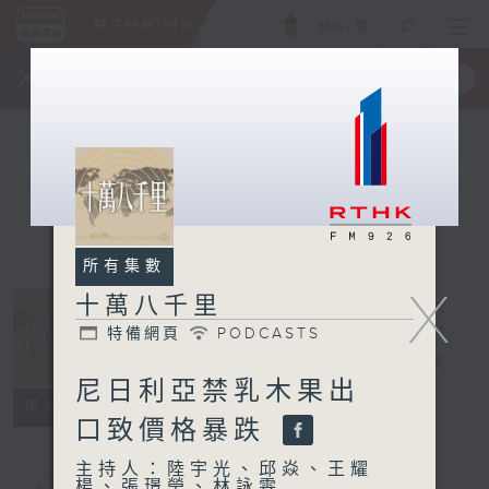
ENG
/
簡
×
全新 RTHK On The Go
取得
一手掌握 RTHK 電台、電視節目
所有集數
X
十萬八千里
特備網頁
PODCASTS
十萬八千里
電台直播
尼日利亞禁乳木果出
特備網頁
PODCASTS
所有集數
口致價格暴跌
主持人：陸宇光、邱焱、王耀
楊、張璟瑩、林詠雯