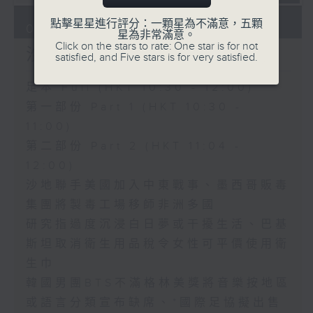
點擊星星進行評分：一顆星為不滿意，五顆
08/08/2026
星為非常滿意。
Click on the stars to rate: One star is for not
沙地聯手美國加入中東戰事
satisfied, and Five stars is for very satisfied.
足本 Full (HKT 10:30 - 12:00)
第一部份 Part 1 (HKT 10:30 -
11:00)
第二部份 Part 2 (HKT 11:04 -
12:00)
沙地聯手美國加入中東戰事、墨西哥販毒
集團將製毒工場移師非洲多國
研究指過度沉浸白日夢或干擾生活、巴基
斯坦取消衛生用品稅令女性可平價使用衛
生巾
韓國男團BTS不滿格林美獎將音樂按地區
或語言分類宣布缺席、*國際足協擬出售