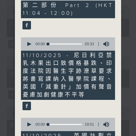
沙地聯手美國加入中東戰事
52
第二部份 Part 2 (HKT
0
minutes,
seconds
11:04 - 12:00)
00:00
1:25:59
34
of
seconds
1
08/08/2026 - 足本 Full (HKT
hour,
10:30 - 12:00)
25
minutes,
0
59
seconds
00:00
20:33
seconds
of
20
11/10/2025 - 尼日利亞禁
0
minutes,
乳木果出口致價格暴跌、印
seconds
00:00
30:00
33
of
seconds
度法院因醫生字跡潦草要求
30
第一部份 Part 1 (HKT 10:30 -
minutes,
將書寫課納入醫學院課程、
11:00)
0
英國「減重針」加價有聲音
seconds
憂慮加劇健康不平等
0
seconds
00:00
56:09
of
0
56
第二部份 Part 2 (HKT 11:04 -
seconds
00:00
19:51
minutes,
of
12:00)
9
19
11/10/2025 - 英國計劃立