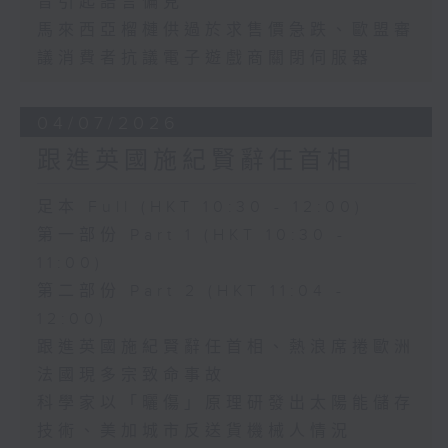
音引起語言偏見
馬來西亞榴槤供過於求售價急跌、歐盟審
議消費者抗議電子遊戲商關閉伺服器
04/07/2026
跟進英國施紀賢辭任首相
足本 Full (HKT 10:30 - 12:00)
第一部份 Part 1 (HKT 10:30 -
11:00)
第二部份 Part 2 (HKT 11:04 -
12:00)
跟進英國施紀賢辭任首相、熱浪席捲歐洲
法國現多宗致命事故
科學家以「曬傷」原理研發出太陽能儲存
技術、美加城市反送貨機械人情況