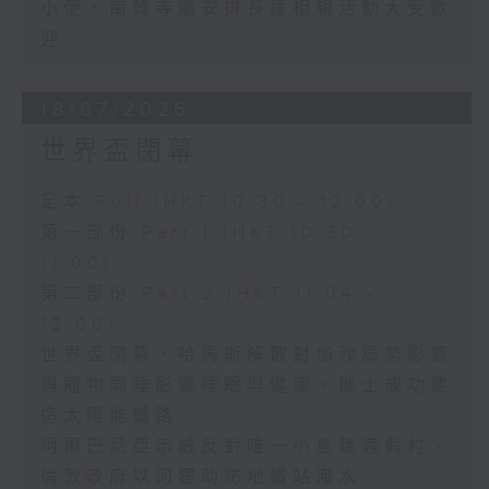
小便、南韓寺廟安排長達相親活動大受歡
迎
18/07/2026
世界盃閉幕
足本 Full (HKT 10:30 - 12:00)
第一部份 Part 1 (HKT 10:30 -
11:00)
第二部份 Part 2 (HKT 11:04 -
12:00)
世界盃閉幕、哈馬斯解散對加沙局勢影響
與寵物同睡影響睡眠與健康、瑞士成功建
造太陽能鐵路
阿爾巴尼亞示威反對唯一小島建渡假村、
倫敦政府以河狸助防地鐵站淹水