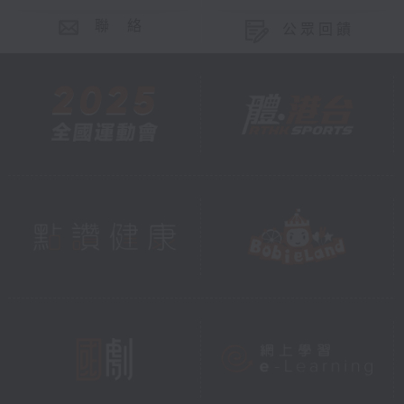
聯 絡
公眾回饋