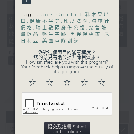
0
seconds
00:00
21:40
of
Tag:
Jane Goodall
,
乳木果出
21
08/08/2026 - 韓國男團BTS不滿格
口
,
健康不平等
,
印度法院
,
減重針
minutes,
林美獎將音樂按地區或語言分類宣布
40
價格
,
瑞士數碼身份公投
,
禁售能
seconds
缺席、*國際足協擬出售世界盃股權遭
量飲品
,
醫生字跡
,
黑猩猩專家
,
尼
日利亞
,
美國軍隊訓練
歐洲足協威脅杯葛
您對這個節目的滿意程度？
「天南地北任我行」：土耳其雪糕
您的意見有助於提升節目質素。
How satisfied are you with this program?
Your feedback helps to improve the quality of
the program.
☆
☆
☆
☆
☆
重溫
CATCHUP
06 - 08
2026
提交及繼續 Submit
and Continue