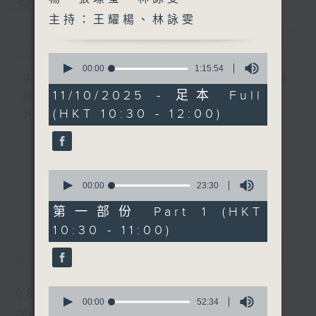
您喜歡這個節目嗎?
主持：王耀楊、林詠雯
簡介
GIST
0
seconds
00:00
1:15:54
主持人：陸宇光、邱焱、王耀楊、張璟瑩、林
of
1
11/10/2025 - 足本 Full
詠雯
hour,
(HKT 10:30 - 12:00)
15
九十分鐘走遍世界，每週陪你漫遊《十萬八千里》。
minutes,
54
seconds
0
seconds
00:00
23:30
更多...
of
23
第一部份 Part 1 (HKT
minutes,
10:30 - 11:00)
30
seconds
最新
LATEST
0
08/08/2026
seconds
00:00
52:34
of