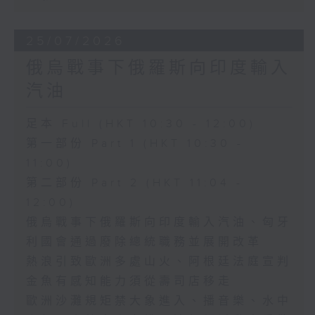
25/07/2026
俄烏戰事下俄羅斯向印度輸入
汽油
足本 Full (HKT 10:30 - 12:00)
第一部份 Part 1 (HKT 10:30 -
11:00)
第二部份 Part 2 (HKT 11:04 -
12:00)
俄烏戰事下俄羅斯向印度輸入汽油、匈牙
利國會通過廢除總統職務並展開改革
熱浪引致歐洲多處山火、阿根廷法庭宣判
金魚有感知能力須從壽司店移走
歐洲沙灘規矩禁大象進入、播音樂、水中