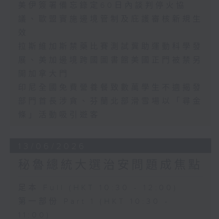
美伊簽署備忘錄定60日內談判停火協
議、歐盟實施邊境管制及庇護審核新規生
效
拉斯維加斯禁藥比賽測試冀助運動科學發
展、美加邊境跨國圖書館美國正門被禁另
開加拿大門
印尼全國免費營養餐致數萬學生不適揭發
部門首長涉貪、芬蘭北部滑雪場以「尋金
條」活動吸引遊客
13/06/2026
秘魯總統大選治安問題成焦點
足本 Full (HKT 10:30 - 12:00)
第一部份 Part 1 (HKT 10:30 -
11:00)