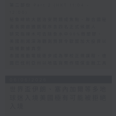
第二部份 Part 2 (HKT 11:04 -
12:00)
秘魯總統大選治安問題成焦點、聯合國秘
書長開啟遴選程序含四名正式候選人
研究指辣木可去除食水中98%微塑膠、
美國削減深海觀測預算令歐盟加大投資以
填補數據真空
泰國推動電競逐步成為學校正規課程、德
國巴伐利亞州以地區貨幣作環保金融工具
06/06/2026
世界盃伊朗、塞內加爾等多地
球迷入境美國極有可能被拒絕
入境