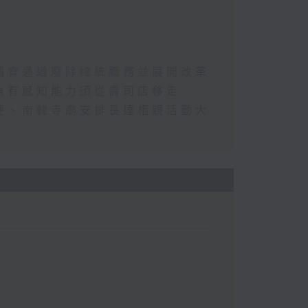
國會通過廢除總統職務並展開改革
魚有感知能力須從壽司店移走
便、南韓寺廟安排長達相親活動大