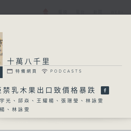
電視
電台
新聞
WEB+
十萬八千里
十萬八千里
特備網頁
PODCASTS
特備網頁
PODCASTS
所有集數
亞禁乳木果出口致價格暴跌
宇光、邱焱、王耀楊、張璟瑩、林詠雯
您喜歡這個節目嗎?
楊、林詠雯
主持人：陸宇光、邱焱、王耀楊、張璟瑩、林