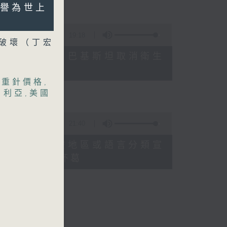
被譽為世上
19:18
破壞（丁宏
白日夢或干擾生活、巴基斯坦取消衛生
減重針價格
,
日利亞
,
美國
21:40
滿格林美獎將音樂按地區或語言分類宣
歐洲足協威脅杯葛