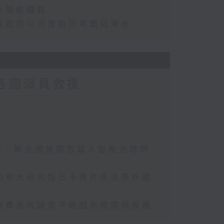
太陽能鐵路
敦政府以河狸助防地鐵站淹水
各國派員救援
援、聯合國展開首屆人智能治理問
加拿大研究指出卡通片反派帶外國
消費者抗議電子遊戲商關閉伺服器