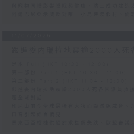
與寵物同睡影響睡眠與健康、瑞士成功建造
阿爾巴尼亞示威反對唯一小島建渡假村、倫
11/07/2026
跟進委內瑞拉地震逾2000人死
足本 Full (HKT 10:30 - 12:00)
第一部份 Part 1 (HKT 10:30 - 11:00)
第二部份 Part 2 (HKT 11:04 - 12:00)
跟進委內瑞拉地震逾2000人死各國派員救
題全球對話
印尼山崩令全球最稀有大猿面臨滅絕威脅、
口音引起語言偏見
馬來西亞榴槤供過於求售價急跌、歐盟審議