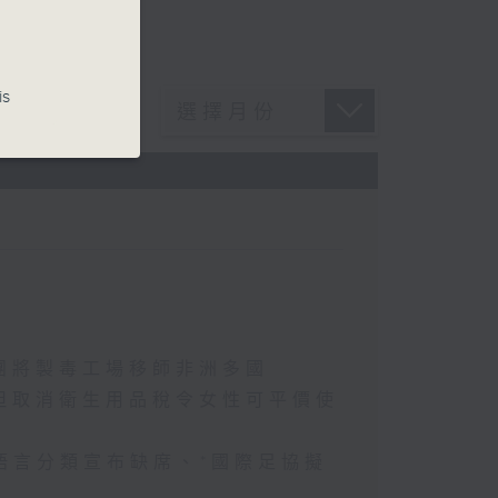
is
團將製毒工場移師非洲多國
坦取消衛生用品稅令女性可平價使
語言分類宣布缺席、*國際足協擬