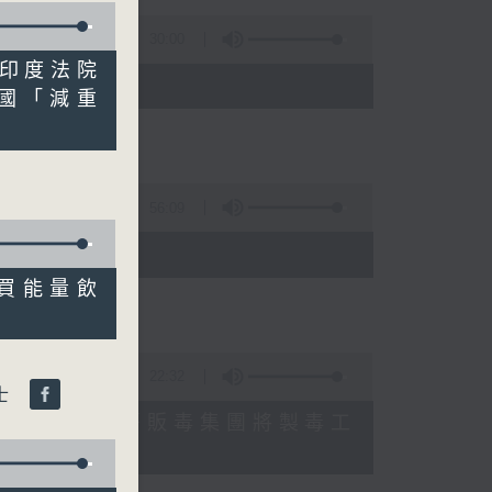
30:00
、印度法院
國「減重
56:09
購買能量飲
22:32
博士
入中東戰事、墨西哥販毒集團將製毒工