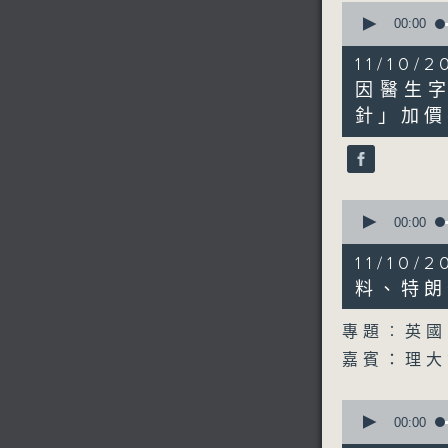
0
seconds
00:00
of
20
11/1
minutes,
33
因醫生
seconds
針」加價
90%
0
seconds
00:00
of
19
11/1
minutes,
51
料、特朗
seconds
90%
專題︰英國
嘉賓：理
0
seconds
00:00
of