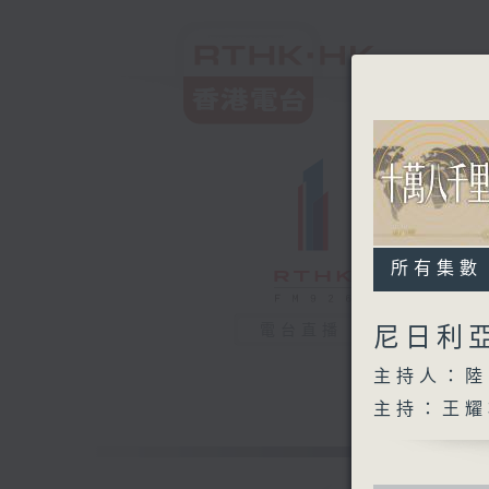
所有集數
電台直播
尼日利
主持人：陸
主持：王耀