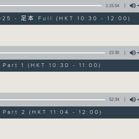
九十分鐘走遍世界，每週陪你漫遊《十萬八千里》。
1:15:54
025 - 足本 Full (HKT 10:30 - 12:00)
Volume
23:30
art 1 (HKT 10:30 - 11:00)
08/08/2026
Volume
沙地聯手美國加入中東戰事
0
52:34
seconds
00:00
of
art 2 (HKT 11:04 - 12:00)
1
08/08/2026 - 足本 Full (HKT 10:30 
hour,
25
Volume
minutes,
59
seconds
Volume