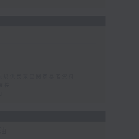
法規供民眾查閱家暴者資料
檢控
和
油