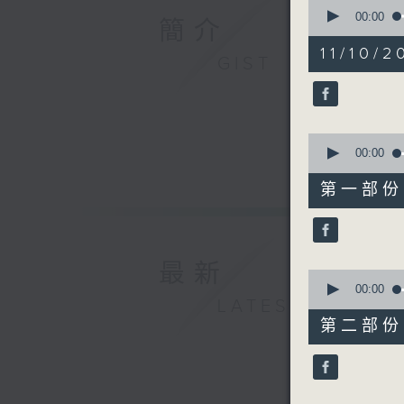
0
seconds
00:00
簡介
of
1
11/10/2
hour,
GIST
15
minutes,
54
seconds
90%
0
seconds
00:00
of
23
第一部份 P
minutes,
30
seconds
90%
最新
0
seconds
00:00
LATEST
of
52
第二部份 P
minutes,
34
seconds
90%