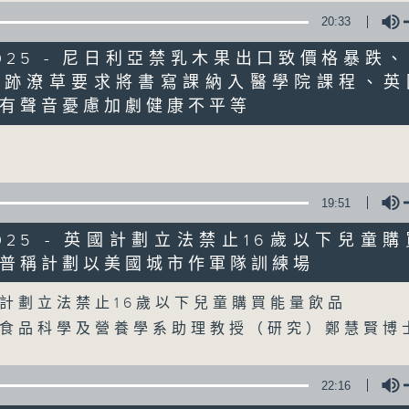
90%
0
20:33
seconds
00:00
of
0/2025 - 尼日利亞禁乳木果出口致價格暴跌
30
第一部份 Part 1 (HKT 10:30 - 11:00)
minutes,
字跡潦草要求將書寫課納入醫學院課程、英
0
Volume
有聲音憂慮加劇健康不平等
seconds
Volume
90%
0
seconds
00:00
of
56
19:51
第二部份 Part 2 (HKT 11:04 - 12:00)
minutes,
9
0/2025 - 英國計劃立法禁止16歲以下兒童
seconds
Volume
90%
普稱計劃以美國城市作軍隊訓練場
Volume
0
計劃立法禁止16歲以下兒童購買能量飲品
seconds
00:00
of
大食品科學及營養學系助理教授（研究）鄭慧賢
22
08/08/2026 - 沙地聯手美國加
minutes,
32
場移師非洲多國
22:16
seconds
Volume
90%