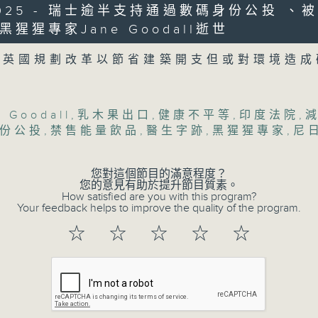
0/2025 - 瑞士逾半支持通過數碼身份公投 、
猩猩專家Jane Goodall逝世
0
Volume
seconds
00:00
︰英國規劃改革以節省建築開支但或對環境造成
of
19
08/08/2026 - 研究指過度沉浸
minutes,
18
用品稅令女性可平價使用衛生巾
seconds
Volume
 Goodall
,
乳木果出口
,
健康不平等
,
印度法院
,
90%
訪問︰何雅莉（精神科專科醫生）
份公投
,
禁售能量飲品
,
醫生字跡
,
黑猩猩專家
,
尼
0
seconds
您對這個節目的滿意程度？
00:00
of
您的意見有助於提升節目質素。
21
How satisfied are you with this program?
08/08/2026 - 韓國男團BTS不
minutes,
Your feedback helps to improve the quality of the program.
40
布缺席、*國際足協擬出售世界盃股權遭
seconds
Volume
☆
☆
☆
☆
☆
90%
「天南地北任我行」：土耳其雪糕