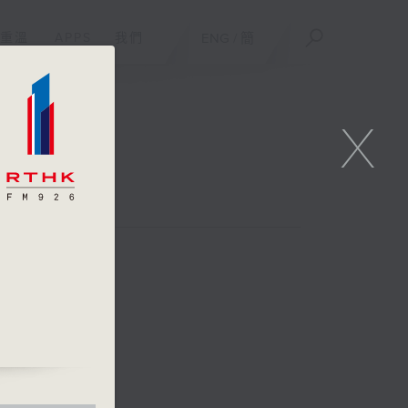
重溫
APPS
我們
ENG
/
簡
X
詠雯