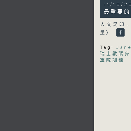
22
11/1
minutes,
16
最重要的黑
seconds
90%
人文足印
量）
Tag:
Jane
瑞士數碼身
軍隊訓練