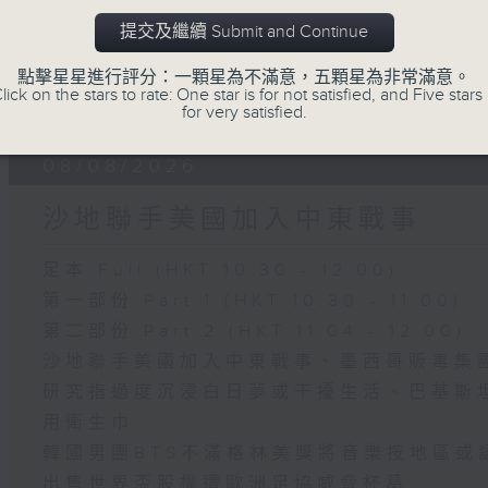
提交及繼續 Submit and Continue
點擊星星進行評分：一顆星為不滿意，五顆星為非常滿意。
06 - 08
2026
lick on the stars to rate: One star is for not satisfied, and Five stars 
for very satisfied.
08/08/2026
沙地聯手美國加入中東戰事
足本 Full (HKT 10:30 - 12:00)
第一部份 Part 1 (HKT 10:30 - 11:00)
第二部份 Part 2 (HKT 11:04 - 12:00)
沙地聯手美國加入中東戰事、墨西哥販毒集
研究指過度沉浸白日夢或干擾生活、巴基斯
用衛生巾
韓國男團BTS不滿格林美獎將音樂按地區或
出售世界盃股權遭歐洲足協威脅杯葛