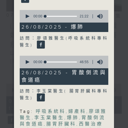
0
07/08/2026
相片集
seconds
00:00
21:22
of
(主持：方健儀、潘蔚林) 雙職
21
26/08/2025 - 爆肺
minutes,
媽媽的母乳歷程 / 結節性癢
22
訪問：廖頌雅醫生(呼吸系統科專科
seconds
疹 / 長者情緒健康
醫生)
1300-1330
0
[醫管局精靈直播]
seconds
00:00
46:55
of
主題：雙職媽媽的母乳歷程
更多...
46
26/08/2025 - 胃酸倒流與
minutes,
食道癌
嘉賓：陳麗珊 (廣華醫院顧問助產士)
55
seconds
0
1330-1400
seconds
00:00
1:50:59
訪問：李玉棠醫生( 腸胃肝臟科專科
of
醫生)
主題：結節性癢疹
1
07/08/2026 - 足本 Full (HKT
hour,
13:05 - 15:00)
嘉賓：鄭學輝醫生(皮膚及性病科專科醫
50
Tag:
呼吸系統科
,
婦產科
,
廖頌雅
minutes,
醫生
,
李玉棠醫生
,
爆肺
,
胃酸倒流
59
生)
seconds
與食道癌
,
腸胃肝臟科
,
西醫治療