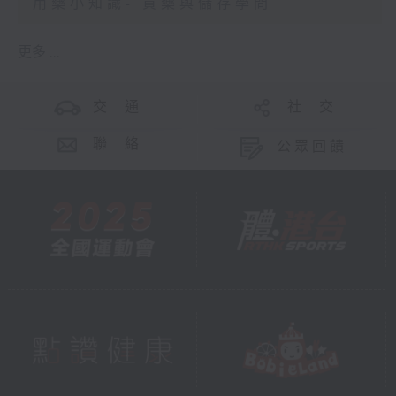
用藥小知識- 買藥與儲存學問
更多 ...
交 通
社 交
聯 絡
公眾回饋