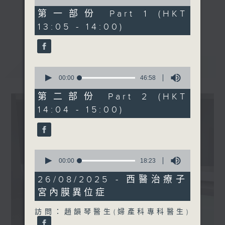
of
主題：胃酸倒流與食道癌
48
第一部份 Part 1 (HKT
嘉賓：李玉棠醫生 ( 腸胃肝臟
minutes,
《精靈一點》 健康資訊 守護大眾
更多...
13:05 - 14:00)
30
科專科醫生)
一眾主持與全港愛心醫護，健康專業人士攜
seconds
手，組織最強的醫學網絡，提供實用醫療健康
資訊。
最新
LATEST
星期一至五，下午 1 時10分 香港電台第一
0
seconds
00:00
46:58
台、港台電視31
of
下午2時 至 3 時 香港電台第一台
46
第二部份 Part 2 (HKT
minutes,
14:04 - 15:00)
58
seconds
0
seconds
00:00
18:23
of
18
26/08/2025 - 西醫治療子
minutes,
宮內膜異位症
23
seconds
訪問：趙韻琴醫生(婦產科專科醫生)