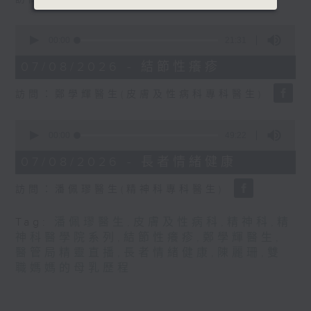
seconds
0
seconds
00:00
21:31
of
21
07/08/2026 - 結節性癢疹
minutes,
31
訪問：鄭學輝醫生(皮膚及性病科專科醫生)
seconds
0
seconds
00:00
49:22
of
49
07/08/2026 - 長者情緒健康
minutes,
22
訪問：潘佩璆醫生(精神科專科醫生)
seconds
Tag:
潘佩璆醫生
,
皮膚及性病科
,
精神科
,
精
神科醫學院系列
,
結節性癢疹
,
鄭學輝醫生
,
醫管局精靈直播
,
長者情緒健康
,
陳麗珊
,
雙
職媽媽的母乳歷程