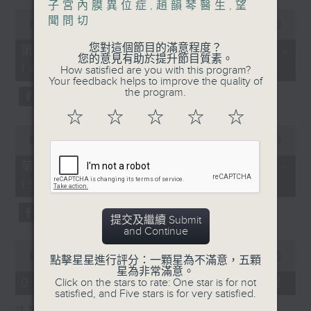
子宮內膜異位症
,
趙韻琴醫生
,
望
0
聞問切
1400-1500
seconds
00:00
55:00
of
[精神科醫學院系列]
55
您對這個節目的滿意程度？
第一部份 Part 1 (HKT 13:05 -
minutes,
您的意見有助於提升節目質素。
主題：長者情緒健康
14:00)
0
How satisfied are you with this program?
seconds
Your feedback helps to improve the quality of
嘉賓：潘佩璆醫生(精神科專科醫生)
the program.
☆
☆
☆
☆
☆
0
seconds
00:00
56:09
of
56
第二部份 Part 2 (HKT 14:04 -
minutes,
15:00)
9
seconds
提交及繼續 Submit
and Continue
0
seconds
00:00
18:44
點擊星星進行評分：一顆星為不滿意，五顆
of
星為非常滿意。
18
07/08/2026 - 雙職媽媽的母乳歷程
Click on the stars to rate: One star is for not
minutes,
satisfied, and Five stars is for very satisfied.
44
訪問：陳麗珊 (廣華醫院顧問助產士)