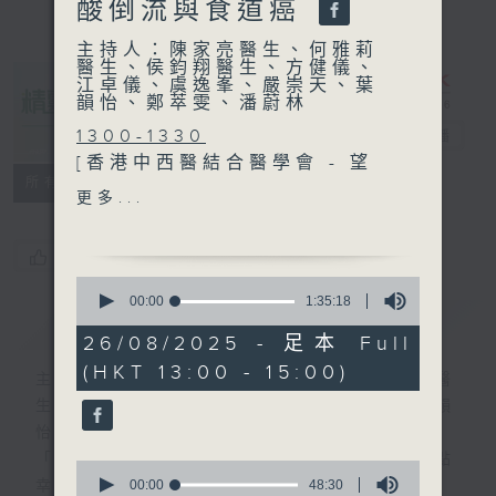
酸倒流與食道癌
主持人：陳家亮醫生、何雅莉
醫生、侯鈞翔醫生、方健儀、
江卓儀、虞逸峯、嚴崇天、葉
韻怡、鄭萃雯、潘蔚林
1300-1330
精靈一點
電台直播
[香港中西醫結合醫學會 - 望
所有集數
聞問切]
更多...
主題：西醫治療子宮內膜異位
症
您喜歡這個節目嗎?
嘉賓：趙韻琴醫生 (婦產科專
0
科醫生)
seconds
00:00
1:35:18
簡介
of
GIST
1
26/08/2025 - 足本 Full
1330-1400
hour,
(HKT 13:00 - 15:00)
35
主題：爆肺
主持人：陳家亮醫生、何雅莉醫生、侯鈞翔醫
minutes,
嘉賓：廖頌雅醫生 (呼吸系統
生、方健儀、江卓儀、虞逸峯、嚴崇天、葉韻
18
seconds
科專科醫生)
怡、鄭萃雯、潘蔚林
「醫學並不嚴肅！精靈面對，一點健康、多點
0
1400-1500
seconds
00:00
48:30
幸福！」