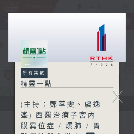
ENG
/
簡
×
全新 RTHK On The Go
取得
一手掌握 RTHK 電台、電視節目
所有集數
精靈一點
X
(主持：鄭萃雯、虞逸
提供實用醫療健康資訊
峯) 西醫治療子宮內
膜異位症 / 爆肺 / 胃