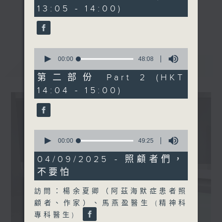
minutes,
13:05 - 14:00)
30
seconds
《精靈一點》 健康資訊 守護大眾
更多...
一眾主持與全港愛心醫護，健康專業人士攜
手，組織最強的醫學網絡，提供實用醫療健康
0
資訊。
seconds
00:00
48:08
最新
LATEST
of
星期一至五，下午 1 時10分 香港電台第一
48
第二部份 Part 2 (HKT
台、港台電視31
minutes,
14:04 - 15:00)
8
下午2時 至 3 時 香港電台第一台
seconds
0
seconds
00:00
49:25
of
49
04/09/2025 - 照顧者們，
minutes,
不要怕
25
seconds
訪問：楊余夏卿（阿茲海默症患者照
顧者、作家）、馬燕盈醫生 (精神科
專科醫生)