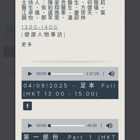
主持人：陳家亮醫生、何雅莉
醫生、侯鈞翔醫生、方健儀、
江卓儀、虞逸峯、嚴崇天、葉
韻怡、鄭萃雯、潘蔚林
1300-1400
[健康人物專訪]
精靈一點
電台直播
主題：照顧者們，不要怕
更多...
嘉賓：楊余夏卿（阿茲海默症
所有集數
患者照顧者、作家）、馬燕盈
醫生 (精神科專科醫生)
0
您喜歡這個節目嗎?
seconds
00:00
1:37:28
of
1400-1500
1
04/09/2025 - 足本 Full
[醫學會會診日]
hour,
簡介
GIST
(HKT 13:00 - 15:00)
37
主題：咽喉癌
minutes,
嘉賓：何凱文醫生 (臨床腫瘤
28
主持人：陳家亮醫生、何雅莉醫生、侯鈞翔醫
seconds
科專科醫生)
生、方健儀、江卓儀、虞逸峯、嚴崇天、葉韻
0
怡、鄭萃雯、潘蔚林
seconds
00:00
49:30
「醫學並不嚴肅！精靈面對，一點健康、多點
of
49
第一部份 Part 1 (HKT
幸福！」