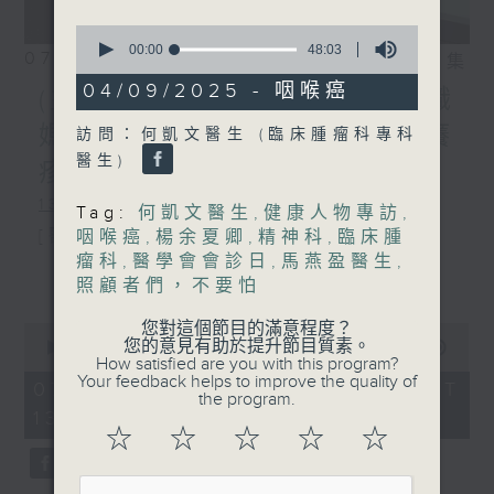
0
seconds
00:00
48:03
07/08/2026
相片集
of
48
04/09/2025 - 咽喉癌
(主持：方健儀、潘蔚林) 雙職
minutes,
3
媽媽的母乳歷程 / 結節性癢
訪問：何凱文醫生 (臨床腫瘤科專科
seconds
醫生)
疹 / 長者情緒健康
1300-1330
Tag:
何凱文醫生
,
健康人物專訪
,
[醫管局精靈直播]
咽喉癌
,
楊余夏卿
,
精神科
,
臨床腫
瘤科
,
醫學會會診日
,
馬燕盈醫生
,
主題：雙職媽媽的母乳歷程
更多...
照顧者們，不要怕
嘉賓：陳麗珊 (廣華醫院顧問助產士)
您對這個節目的滿意程度？
0
1330-1400
您的意見有助於提升節目質素。
seconds
00:00
1:38:06
How satisfied are you with this program?
of
Your feedback helps to improve the quality of
主題：結節性癢疹
1
07/08/2026 - 足本 Full (HKT
the program.
hour,
13:00 - 15:00)
嘉賓：鄭學輝醫生(皮膚及性病科專科醫
38
☆
☆
☆
☆
☆
minutes,
6
生)
seconds