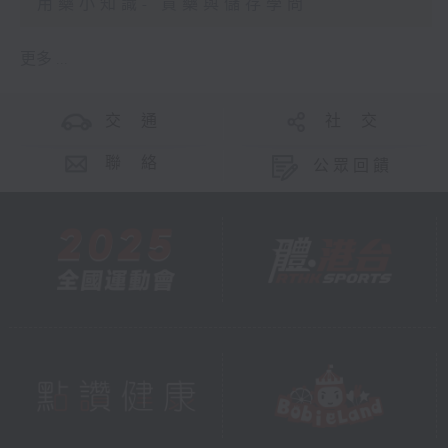
用藥小知識- 買藥與儲存學問
更多 ...
交 通
社 交
聯 絡
公眾回饋