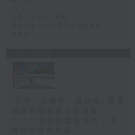
第二部份 Part 2 (HKT 14:04 -
15:00)
兒童心肌炎與心肌病
預防肝癌 由乙肝篩查及治理做起
鼻竇炎
31/07/2026
(主持：葉韻怡、虞逸峯) 醫管
局護理學專業文憑課程 /
PCCT 放射診斷新技術 / 妄
想症與思覺失調