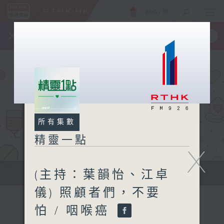
ENG
/
簡
×
全新 RTHK On The Go
取得
一手掌握 RTHK 電台、電視節目
所有集數
精靈一點
X
(主持：葉韻怡、江卓
提供實用醫療健康資訊
儀) 照顧者們，不要
怕 / 咽喉癌