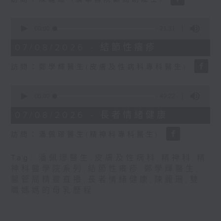
seconds
0
seconds
00:00
21:31
of
21
07/08/2026 - 結節性癢疹
minutes,
31
訪問：鄭學輝醫生(皮膚及性病科專科醫生)
seconds
0
seconds
00:00
49:22
of
49
07/08/2026 - 長者情緒健康
minutes,
22
訪問：潘佩璆醫生(精神科專科醫生)
seconds
Tag:
潘佩璆醫生
,
皮膚及性病科
,
精神科
,
精
神科醫學院系列
,
結節性癢疹
,
鄭學輝醫生
,
醫管局精靈直播
,
長者情緒健康
,
陳麗珊
,
雙
職媽媽的母乳歷程