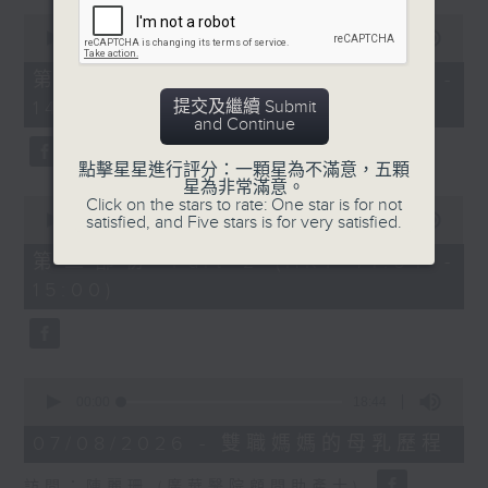
0
1400-1500
seconds
00:00
48:50
of
[精神科醫學院系列]
48
第一部份 Part 1 (HKT 13:05 -
minutes,
主題：長者情緒健康
14:00)
提交及繼續 Submit
50
and Continue
seconds
嘉賓：潘佩璆醫生(精神科專科醫生)
點擊星星進行評分：一顆星為不滿意，五顆
星為非常滿意。
0
Click on the stars to rate: One star is for not
seconds
00:00
49:26
satisfied, and Five stars is for very satisfied.
of
49
第二部份 Part 2 (HKT 14:04 -
minutes,
15:00)
26
seconds
0
seconds
00:00
18:44
of
18
07/08/2026 - 雙職媽媽的母乳歷程
minutes,
44
訪問：陳麗珊 (廣華醫院顧問助產士)