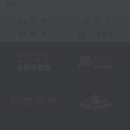
更多 ...
交 通
社 交
聯 絡
公眾回饋