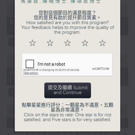
焦慮症
,
陳曉博士
,
陳頌恩博士
0
預防和治療
seconds
00:00
55:00
您對這個節目的滿意程度？
of
您的意見有助於提升節目質素。
嘉賓：周令宇醫生(整形外科專科醫生、
55
第一部份 Part 1 (HKT 13:05 -
How satisfied are you with this program?
minutes,
Your feedback helps to improve the quality of
香港大學臨床醫學學院外科學系臨床副教
14:00)
0
the program.
seconds
授、頭頸外科暨整形外科主任)
☆
☆
☆
☆
☆
0
seconds
00:00
56:09
of
56
第二部份 Part 2 (HKT 14:04 -
minutes,
15:00)
9
seconds
提交及繼續 Submit
and Continue
點擊星星進行評分：一顆星為不滿意，五顆
0
星為非常滿意。
seconds
00:00
48:45
Click on the stars to rate: One star is for not
of
satisfied, and Five stars is for very satisfied.
48
05/08/2026 - 胃癌
minutes,
45
訪問：林嘉安醫生(臨床腫瘤科專科醫生、香港