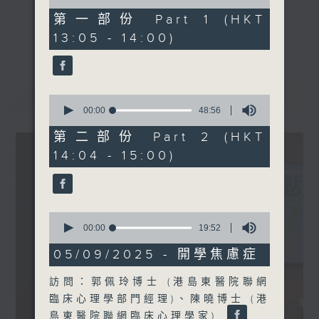
of
[外科醫學院系列]
50
第一部份 Part 1 (HKT
主題︰「磁波刀」治震顫
minutes,
《精靈一點》 健康資訊 守護大眾
更多...
13:05 - 14:00)
0
嘉賓：何文傑醫生 (腦神經外
一眾主持與全港愛心醫護，健康專業人士攜
seconds
科專科醫生)
手，組織最強的醫學網絡，提供實用醫療健康
資訊。
最新
LATEST
星期一至五，下午 1 時10分 香港電台第一
0
seconds
00:00
48:56
台、港台電視31
of
下午2時 至 3 時 香港電台第一台
48
第二部份 Part 2 (HKT
minutes,
14:04 - 15:00)
56
seconds
0
seconds
00:00
19:52
of
19
05/09/2025 - 開學焦慮症
minutes,
52
訪問：郭佩玲博士 (港島東醫院聯網
seconds
臨床心理學部門經理)、陳曉博士 (港
島東醫院聯網臨床心理學家)