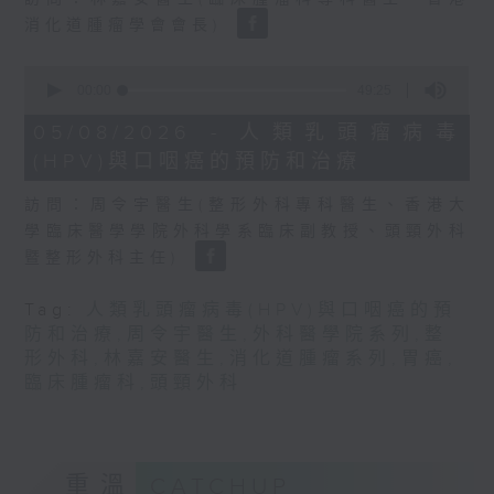
seconds
消化道腫瘤學會會長)
0
seconds
00:00
49:25
of
49
05/08/2026 - 人類乳頭瘤病毒
minutes,
(HPV)與口咽癌的預防和治療
25
seconds
訪問：周令宇醫生(整形外科專科醫生、香港大
學臨床醫學學院外科學系臨床副教授、頭頸外科
暨整形外科主任)
Tag:
人類乳頭瘤病毒(HPV)與口咽癌的預
防和治療
,
周令宇醫生
,
外科醫學院系列
,
整
形外科
,
林嘉安醫生
,
消化道腫瘤系列
,
胃癌
,
臨床腫瘤科
,
頭頸外科
重溫
CATCHUP