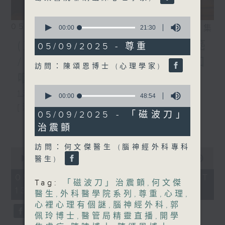
0
05/08/2026
seconds
相片集
00:00
21:30
of
(主持：虞逸峯、江卓儀) 胃癌
21
05/09/2025 - 尊重
minutes,
/ 人類乳頭瘤病毒(HPV)與口
30
訪問：陳頌恩博士 (心理學家)
seconds
咽癌的預防和治療
0
1300-1400
seconds
00:00
48:54
of
[消化道腫瘤系列]
48
05/09/2025 - 「磁波刀」
minutes,
主題：胃癌
更多...
治震顫
54
seconds
嘉賓：林嘉安醫生(臨床腫瘤科專科醫
訪問：何文傑醫生 (腦神經外科專科
0
生、香港消化道腫瘤學會會長)
seconds
00:00
1:51:00
醫生)
of
1
05/08/2026 - 足本 Full (HKT
Tag:
「磁波刀」治震顫
,
何文傑
hour,
13:05 - 15:00)
1400-1500
51
醫生
,
外科醫學院系列
,
尊重
,
心理
,
minutes,
心裡心理有個謎
,
腦神經外科
,
郭
0
[外科醫學院系列]
seconds
佩玲博士
,
醫管局精靈直播
,
開學
主題：人類乳頭瘤病毒(HPV)與口咽癌的