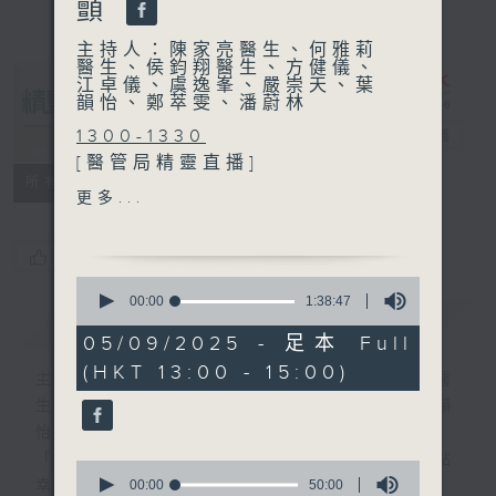
顫
主持人：陳家亮醫生、何雅莉
醫生、侯鈞翔醫生、方健儀、
江卓儀、虞逸峯、嚴崇天、葉
韻怡、鄭萃雯、潘蔚林
1300-1330
精靈一點
電台直播
[醫管局精靈直播]
所有集數
主題：開學焦慮症
更多...
嘉賓：郭佩玲博士 (港島東醫
院聯網臨床心理學部門經
您喜歡這個節目嗎?
理)、陳曉博士 (港島東醫院聯
0
網臨床心理學家)
seconds
00:00
1:38:47
簡介
of
GIST
1
05/09/2025 - 足本 Full
1330-1400
hour,
(HKT 13:00 - 15:00)
38
[心裡心理有個謎]
主持人：陳家亮醫生、何雅莉醫生、侯鈞翔醫
minutes,
主題：尊重
生、方健儀、江卓儀、虞逸峯、嚴崇天、葉韻
47
seconds
嘉賓：陳頌恩博士 (心理學家)
怡、鄭萃雯、潘蔚林
「醫學並不嚴肅！精靈面對，一點健康、多點
0
1400-1500
seconds
00:00
50:00
幸福！」