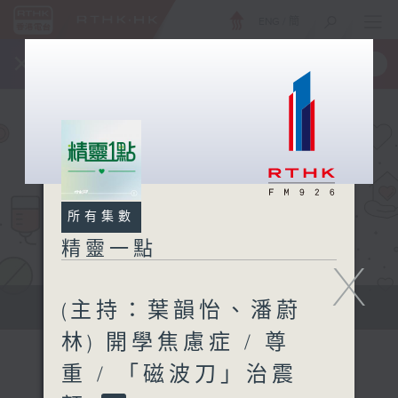
ENG
/
簡
×
全新 RTHK On The Go
取得
一手掌握 RTHK 電台、電視節目
所有集數
精靈一點
X
(主持：葉韻怡、潘蔚
提供實用醫療健康資訊
林) 開學焦慮症 / 尊
重 / 「磁波刀」治震