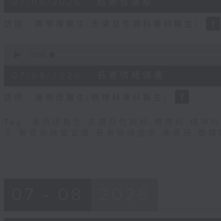
07/08/2026 - 結節性癢疹
minutes,
31
seconds
Volume
訪問：鄭學輝醫生(皮膚及性病科專科醫生)
90%
0
seconds
00:00
of
49
07/08/2026 - 長者情緒健康
minutes,
22
seconds
Volume
訪問：潘佩璆醫生(精神科專科醫生)
90%
Tag:
潘佩璆醫生
,
皮膚及性病科
,
精神科
,
精神科
生
,
醫管局精靈直播
,
長者情緒健康
,
陳麗珊
,
雙職
07 - 08
2026