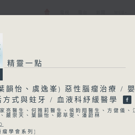
電視
電台
新聞
WEB+
精靈一點
葉韻怡、虞逸峯) 惡性腦瘤治療 / 
活方式與蛀牙 / 血液科紓緩醫學
家亮醫生、何雅莉醫生、侯鈞翔醫生、方健儀、
、嚴崇天、葉韻怡、鄭萃雯、潘蔚林
0
腫瘤學會系列]