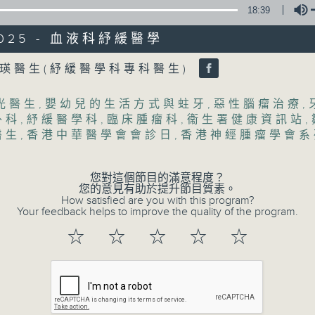
18:39
/2025 - 血液科紓緩醫學
Volume
瑛醫生(紓緩醫學科專科醫生)
光醫生
,
嬰幼兒的生活方式與蛀牙
,
惡性腦瘤治療
,
外科
,
紓緩醫學科
,
臨床腫瘤科
,
衞生署健康資訊站
,
醫生
,
香港中華醫學會會診日
,
香港神經腫瘤學會系
07/08/2026
您對這個節目的滿意程度？
您的意見有助於提升節目質素。
How satisfied are you with this program?
(主持：方健儀、潘蔚林) 雙職媽
Your feedback helps to improve the quality of the program.
/ 長者情緒健康
☆
☆
☆
☆
☆
1300-1330
[醫管局精靈直播]
主題：雙職媽媽的母乳歷程
嘉賓：陳麗珊 (廣華醫院顧問助產士)