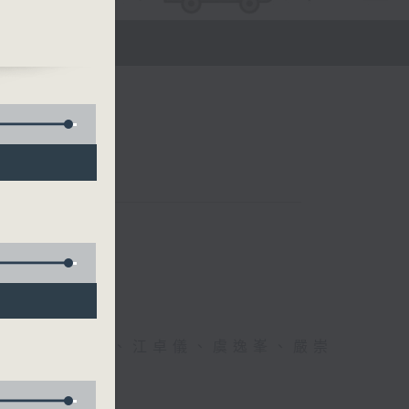
經外
科醫
醫生、方健儀、江卓儀、虞逸峯、嚴崇
幸福！」