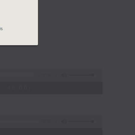
is
1:38:06
- 15:00)
48:50