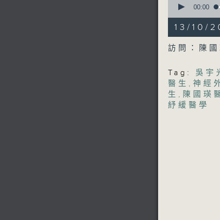
seconds
00:00
of
18
13/10
minutes,
39
seconds
訪問：陳國
90%
Tag:
吳宇
醫生
,
神經
生
,
陳國瑛
紓緩醫學