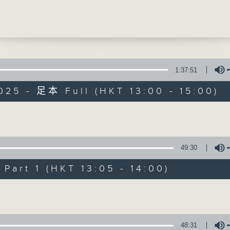
腦瘤治療
光醫生(臨床腫瘤科專科醫生)、鄒淑韻醫生 (神
提供實用醫療健康資訊
)
0
康資訊站]
1:37:51
兒的生活方式與蛀牙
025 - 足本 Full (HKT 13:00 - 15:00)
思醫生 (衞生署社區牙科服務口腔健康促進科牙
精靈一點
所有集數
Volume
0
醫學會會診日]
49:30
科紓緩醫學
您喜歡這個節目嗎?
瑛醫生(紓緩醫學科專科醫生)
art 1 (HKT 13:05 - 14:00)
Volume
主持人：陳家亮醫生、何雅莉醫生、侯鈞翔
天、葉韻怡、鄭萃雯、潘蔚林
「醫學並不嚴肅！精靈面對，一點健康、多點
48:31