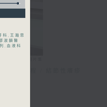
牙科
,
王瀚思
鄒淑韻醫
列
,
血液科
相片集
媽的母乳歷程 / 結節性癢疹