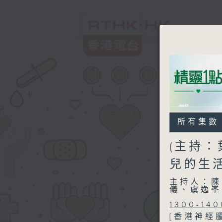
所有集數
(主持：
兒的生
主持人：陳
儀、虞逸峯
1300-140
[香港神經