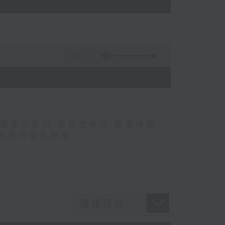
49:22
醫學院系列
,
結節性癢疹
,
鄭學輝醫
媽媽的母乳歷程