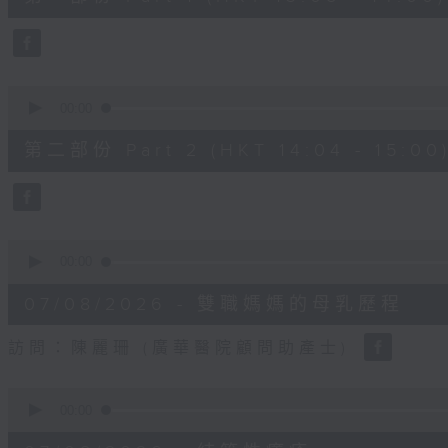
minutes,
50
seconds
Volume
90%
0
seconds
00:00
of
49
第二部份 Part 2 (HKT 14:04 - 15:00
minutes,
26
seconds
Volume
90%
0
seconds
00:00
of
18
07/08/2026 - 雙職媽媽的母乳歷程
minutes,
44
seconds
Volume
訪問：陳麗珊 (廣華醫院顧問助產士)
90%
0
seconds
00:00
of
21