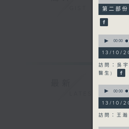
of
48
GIST
第二部份 P
minutes,
31
seconds
90%
0
seconds
00:00
of
49
13/10
minutes,
24
seconds
訪問：吳宇
90%
醫生)
最新
0
seconds
00:00
LATEST
of
18
13/10
minutes,
26
seconds
訪問：王瀚
90%
0