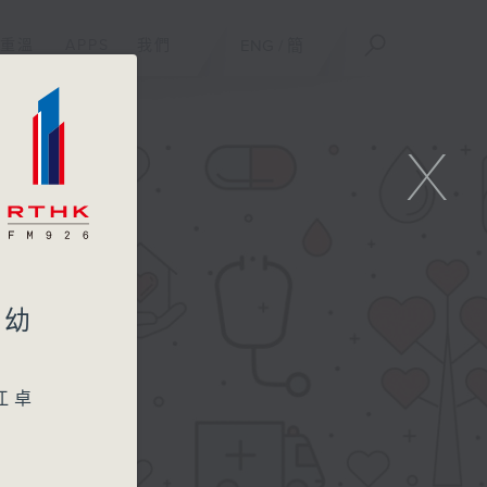
重溫
APPS
我們
ENG
/
簡
X
嬰幼
江卓