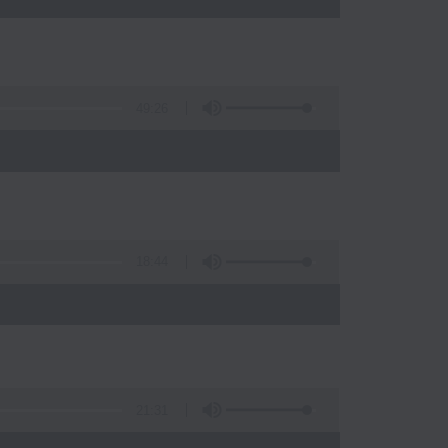
49:26
)
18:44
21:31