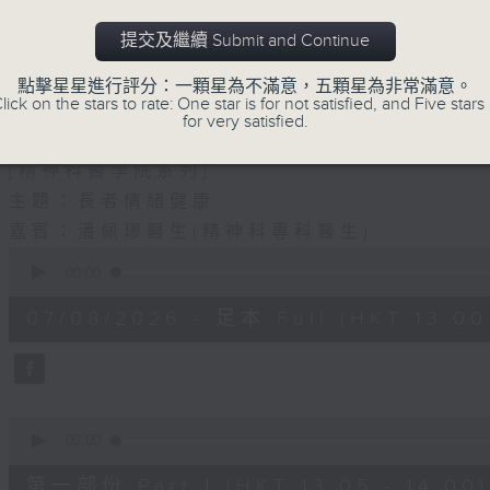
1330-1400
提交及繼續 Submit and Continue
主題：結節性癢疹
嘉賓：鄭學輝醫生(皮膚及性病科專科醫生)
點擊星星進行評分：一顆星為不滿意，五顆星為非常滿意。
lick on the stars to rate: One star is for not satisfied, and Five stars 
for very satisfied.
1400-1500
[精神科醫學院系列]
主題：長者情緒健康
嘉賓：潘佩璆醫生(精神科專科醫生)
0
seconds
00:00
of
1
07/08/2026 - 足本 Full (HKT 13:00 
hour,
38
minutes,
6
seconds
Volume
90%
0
seconds
00:00
of
48
第一部份 Part 1 (HKT 13:05 - 14:00)