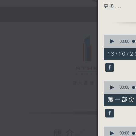
主題：惡性
更多...
嘉賓：吳宇
科專科醫生
1400-143
0
[衞生署健
seconds
00:00
of
主題：嬰幼
1
13/10/2
嘉賓：王瀚
hour,
37
生)
minutes,
51
seconds
1430-150
90%
0
電台直播
[香港中華
seconds
00:00
主題：血液
of
49
嘉賓：陳國
第一部份 P
minutes,
30
seconds
90%
0
簡介
seconds
00:00