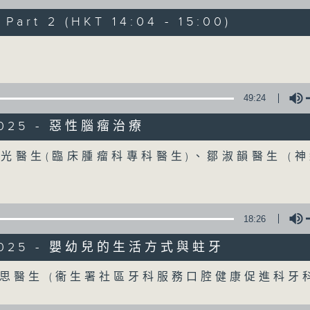
art 2 (HKT 14:04 - 15:00)
《精靈一點》 健康資訊 守護大眾
Volume
一眾主持與全港愛心醫護，健康專業人士攜
健康資訊。
星期一至五，下午 1 時10分 香港電台第一台
49:24
下午2時 至 3 時 香港電台第一台
/2025 - 惡性腦瘤治療
Volume
光醫生(臨床腫瘤科專科醫生)、鄒淑韻醫生 (
18:26
/2025 - 嬰幼兒的生活方式與蛀牙
Volume
思醫生 (衞生署社區牙科服務口腔健康促進科牙