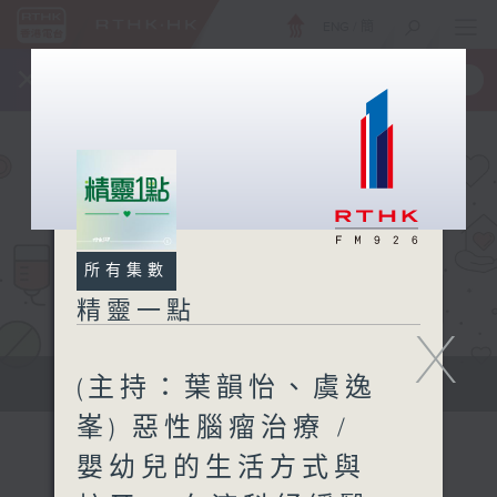
ENG
/
簡
×
全新 RTHK On The Go
取得
一手掌握 RTHK 電台、電視節目
所有集數
精靈一點
X
(主持：葉韻怡、虞逸
提供實用醫療健康資訊
峯) 惡性腦瘤治療 /
嬰幼兒的生活方式與