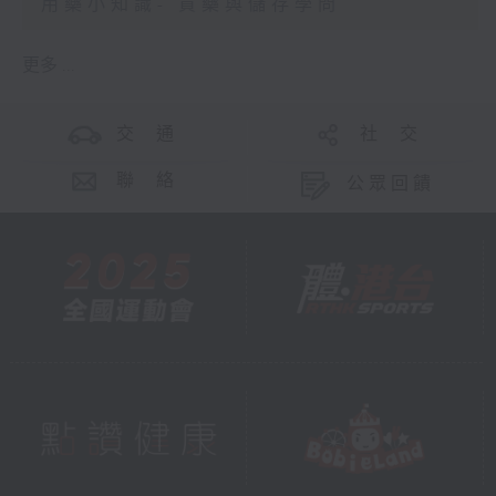
用藥小知識- 買藥與儲存學問
更多 ...
交 通
社 交
聯 絡
公眾回饋