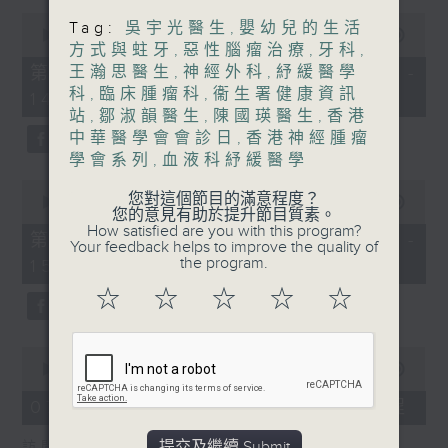
0
Tag:
吳宇光醫生
,
嬰幼兒的生活
1400-1500
seconds
00:00
48:50
方式與蛀牙
,
惡性腦瘤治療
,
牙科
,
of
[精神科醫學院系列]
48
第一部份 Part 1 (HKT 13:05 -
王瀚思醫生
,
神經外科
,
紓緩醫學
minutes,
科
,
臨床腫瘤科
,
衞生署健康資訊
主題：長者情緒健康
14:00)
50
seconds
站
,
鄒淑韻醫生
,
陳國瑛醫生
,
香港
嘉賓：潘佩璆醫生(精神科專科醫生)
中華醫學會會診日
,
香港神經腫瘤
學會系列
,
血液科紓緩醫學
0
您對這個節目的滿意程度？
seconds
00:00
49:26
您的意見有助於提升節目質素。
of
How satisfied are you with this program?
49
第二部份 Part 2 (HKT 14:04 -
Your feedback helps to improve the quality of
minutes,
the program.
15:00)
26
seconds
☆
☆
☆
☆
☆
0
seconds
00:00
18:44
of
18
07/08/2026 - 雙職媽媽的母乳歷程
minutes,
44
提交及繼續 Submit
訪問：陳麗珊 (廣華醫院顧問助產士)