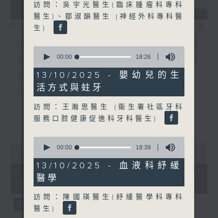
訪問：吳宇光醫生(臨床腫瘤科專科
醫生)、鄒淑韻醫生 (神經外科專科醫
07/08/2026
相片集
生)
(主持：方健儀、潘蔚林) 雙職
0
seconds
00:00
18:26
媽媽的母乳歷程 / 結節性癢
of
18
疹 / 長者情緒健康
13/10/2025 - 嬰幼兒的生
minutes,
活方式與蛀牙
26
1300-1330
seconds
[醫管局精靈直播]
訪問：王瀚思醫生 (衞生署社區牙科
服務口腔健康促進科牙科醫生)
主題：雙職媽媽的母乳歷程
更多...
嘉賓：陳麗珊 (廣華醫院顧問助產士)
0
0
seconds
00:00
18:39
1330-1400
seconds
00:00
1:38:06
of
of
18
13/10/2025 - 血液科紓緩
主題：結節性癢疹
1
minutes,
07/08/2026 - 足本 Full (HKT
hour,
醫學
39
13:00 - 15:00)
嘉賓：鄭學輝醫生(皮膚及性病科專科醫
38
seconds
minutes,
訪問：陳國瑛醫生(紓緩醫學科專科
6
生)
seconds
醫生)