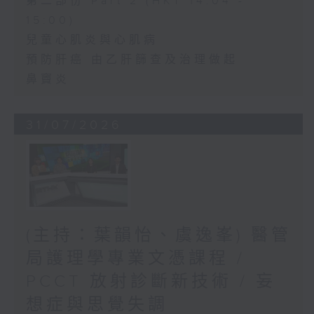
第二部份 Part 2 (HKT 14:04 -
15:00)
兒童心肌炎與心肌病
預防肝癌 由乙肝篩查及治理做起
鼻竇炎
31/07/2026
(主持：葉韻怡、虞逸峯) 醫管
局護理學專業文憑課程 /
PCCT 放射診斷新技術 / 妄
想症與思覺失調