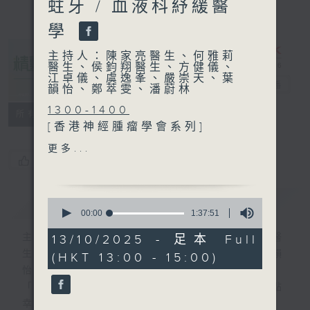
蛀牙 / 血液科紓緩醫
學
主持人：陳家亮醫生、何雅莉
醫生、侯鈞翔醫生、方健儀、
江卓儀、虞逸峯、嚴崇天、葉
精靈一點
電台直播
韻怡、鄭萃雯、潘蔚林
1300-1400
所有集數
[香港神經腫瘤學會系列]
主題：惡性腦瘤治療
更多...
嘉賓：吳宇光醫生(臨床腫瘤
您喜歡這個節目嗎?
科專科醫生)、鄒淑韻醫生 (神
經外科專科醫生)
簡介
GIST
0
seconds
00:00
1:37:51
of
1400-1430
1
主持人：陳家亮醫生、何雅莉醫生、侯鈞翔醫
13/10/2025 - 足本 Full
[衞生署健康資訊站]
hour,
生、方健儀、江卓儀、虞逸峯、嚴崇天、葉韻
(HKT 13:00 - 15:00)
37
主題：嬰幼兒的生活方式與蛀
minutes,
怡、鄭萃雯、潘蔚林
牙
51
「醫學並不嚴肅！精靈面對，一點健康、多點
seconds
嘉賓：王瀚思醫生 (衞生署社
幸福！」
區牙科服務口腔健康促進科牙