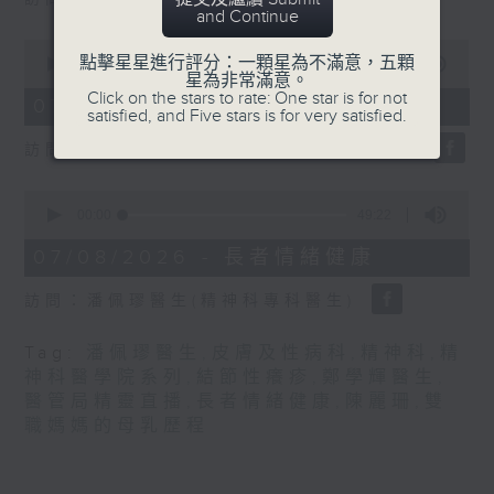
seconds
and Continue
0
點擊星星進行評分：一顆星為不滿意，五顆
seconds
00:00
21:31
星為非常滿意。
of
Click on the stars to rate: One star is for not
21
07/08/2026 - 結節性癢疹
satisfied, and Five stars is for very satisfied.
minutes,
31
訪問：鄭學輝醫生(皮膚及性病科專科醫生)
seconds
0
seconds
00:00
49:22
of
49
07/08/2026 - 長者情緒健康
minutes,
22
訪問：潘佩璆醫生(精神科專科醫生)
seconds
Tag:
潘佩璆醫生
,
皮膚及性病科
,
精神科
,
精
神科醫學院系列
,
結節性癢疹
,
鄭學輝醫生
,
醫管局精靈直播
,
長者情緒健康
,
陳麗珊
,
雙
職媽媽的母乳歷程