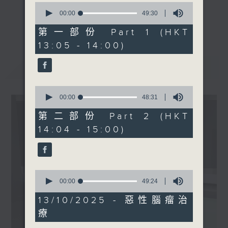
0
科醫生)
seconds
00:00
49:30
《精靈一點》 健康資訊 守護大眾
of
更多...
49
第一部份 Part 1 (HKT
一眾主持與全港愛心醫護，健康專業人士攜
1430-1500
minutes,
13:05 - 14:00)
手，組織最強的醫學網絡，提供實用醫療健康
30
[香港中華醫學會會診日]
seconds
資訊。
主題：血液科紓緩醫學
最新
LATEST
星期一至五，下午 1 時10分 香港電台第一
嘉賓：陳國瑛醫生(紓緩醫學
台、港台電視31
科專科醫生)
0
下午2時 至 3 時 香港電台第一台
seconds
00:00
48:31
of
48
第二部份 Part 2 (HKT
minutes,
14:04 - 15:00)
31
seconds
0
seconds
00:00
49:24
of
49
13/10/2025 - 惡性腦瘤治
minutes,
療
24
seconds