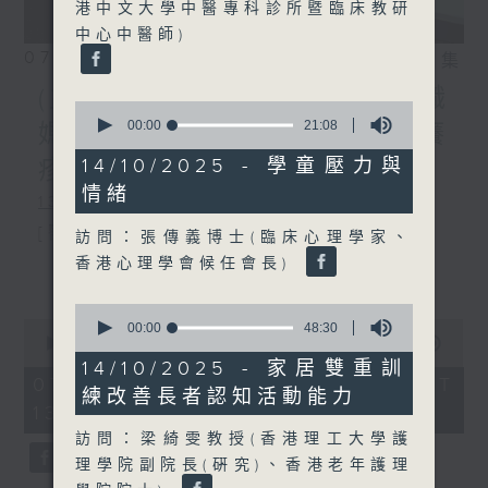
港中文大學中醫專科診所暨臨床教研
中心中醫師)
07/08/2026
相片集
(主持：方健儀、潘蔚林) 雙職
0
seconds
00:00
21:08
媽媽的母乳歷程 / 結節性癢
of
21
14/10/2025 - 學童壓力與
疹 / 長者情緒健康
minutes,
情緒
8
1300-1330
seconds
[醫管局精靈直播]
訪問：張傳義博士(臨床心理學家、
香港心理學會候任會長)
主題：雙職媽媽的母乳歷程
更多...
嘉賓：陳麗珊 (廣華醫院顧問助產士)
0
0
seconds
00:00
48:30
1330-1400
seconds
00:00
1:38:06
of
of
48
14/10/2025 - 家居雙重訓
主題：結節性癢疹
1
minutes,
07/08/2026 - 足本 Full (HKT
練改善長者認知活動能力
hour,
30
13:00 - 15:00)
嘉賓：鄭學輝醫生(皮膚及性病科專科醫
38
seconds
minutes,
訪問：梁綺雯教授(香港理工大學護
6
生)
理學院副院長(硏究)、香港老年護理
seconds