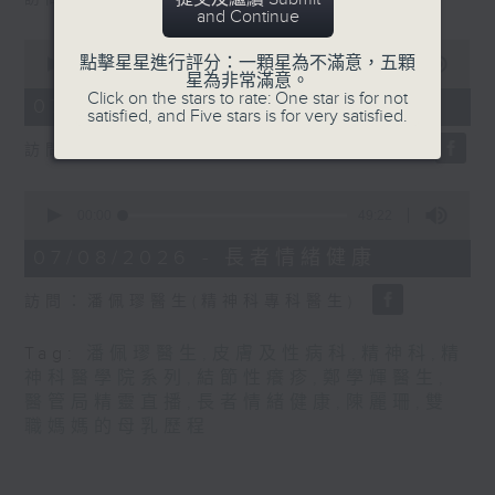
seconds
and Continue
0
點擊星星進行評分：一顆星為不滿意，五顆
seconds
00:00
21:31
星為非常滿意。
of
Click on the stars to rate: One star is for not
21
07/08/2026 - 結節性癢疹
satisfied, and Five stars is for very satisfied.
minutes,
31
訪問：鄭學輝醫生(皮膚及性病科專科醫生)
seconds
0
seconds
00:00
49:22
of
49
07/08/2026 - 長者情緒健康
minutes,
22
訪問：潘佩璆醫生(精神科專科醫生)
seconds
Tag:
潘佩璆醫生
,
皮膚及性病科
,
精神科
,
精
神科醫學院系列
,
結節性癢疹
,
鄭學輝醫生
,
醫管局精靈直播
,
長者情緒健康
,
陳麗珊
,
雙
職媽媽的母乳歷程