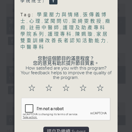
學院院士)
0
1400-1500
seconds
00:00
48:50
Tag:
學童壓力與情緒
,
張傳義博
of
[精神科醫學院系列]
48
第一部份 Part 1 (HKT 13:05 -
士
,
心理
,
望聞問切
,
梁綺雯教授
,
癥
minutes,
瘕
,
註冊中醫師
,
護理及助產專科
主題：長者情緒健康
14:00)
50
seconds
學院系列
,
護理專科
,
陳姵璇
,
家居
嘉賓：潘佩璆醫生(精神科專科醫生)
雙重訓練改善長者認知活動能力
,
中醫專科
0
您對這個節目的滿意程度？
seconds
00:00
49:26
您的意見有助於提升節目質素。
of
How satisfied are you with this program?
49
第二部份 Part 2 (HKT 14:04 -
Your feedback helps to improve the quality of
minutes,
the program.
15:00)
26
seconds
☆
☆
☆
☆
☆
0
seconds
00:00
18:44
of
18
07/08/2026 - 雙職媽媽的母乳歷程
minutes,
44
提交及繼續 Submit
訪問：陳麗珊 (廣華醫院顧問助產士)