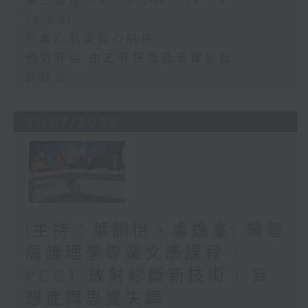
第二部份 Part 2 (HKT 14:04 -
15:00)
兒童心肌炎與心肌病
預防肝癌 由乙肝篩查及治理做起
鼻竇炎
31/07/2026
(主持：葉韻怡、虞逸峯) 醫管
局護理學專業文憑課程 /
PCCT 放射診斷新技術 / 妄
想症與思覺失調