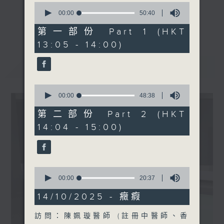
0
seconds
00:00
50:40
《精靈一點》 健康資訊 守護大眾
of
1400-1500
更多...
50
第一部份 Part 1 (HKT
一眾主持與全港愛心醫護，健康專業人士攜
[護理及助產專科學院系列]
minutes,
13:05 - 14:00)
手，組織最強的醫學網絡，提供實用醫療健康
40
主題：家居雙重訓練改善長者
seconds
資訊。
認知活動能力
最新
LATEST
星期一至五，下午 1 時10分 香港電台第一
嘉賓：梁綺雯教授(香港理工
台、港台電視31
大學護理學院副院長(硏究)、
0
下午2時 至 3 時 香港電台第一台
香港老年護理學院院士)
seconds
00:00
48:38
of
48
第二部份 Part 2 (HKT
minutes,
14:04 - 15:00)
38
seconds
0
seconds
00:00
20:37
of
20
14/10/2025 - 癥瘕
minutes,
37
訪問：陳姵璇醫師 (註冊中醫師、香
seconds