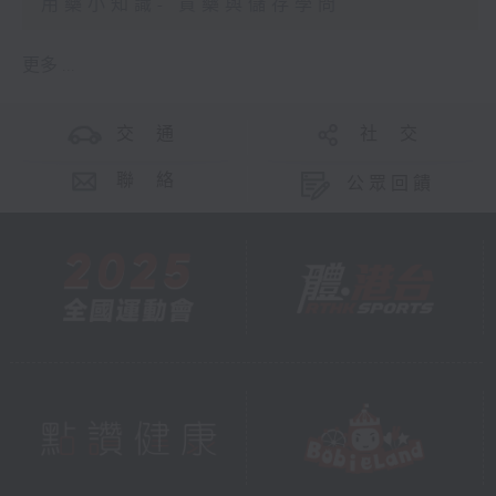
用藥小知識- 買藥與儲存學問
更多 ...
交 通
社 交
聯 絡
公眾回饋