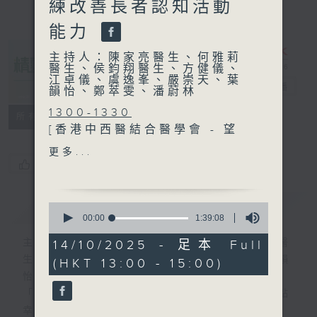
練改善長者認知活動
能力
主持人：陳家亮醫生、何雅莉
醫生、侯鈞翔醫生、方健儀、
江卓儀、虞逸峯、嚴崇天、葉
精靈一點
電台直播
韻怡、鄭萃雯、潘蔚林
1300-1330
所有集數
[香港中西醫結合醫學會 - 望
聞問切]
更多...
主題：癥瘕
您喜歡這個節目嗎?
嘉賓：陳姵璇 (註冊中醫師、
香港中文大學中醫專科診所暨
簡介
GIST
0
臨床教研中心中醫師)
seconds
00:00
1:39:08
of
1
主持人：陳家亮醫生、何雅莉醫生、侯鈞翔醫
14/10/2025 - 足本 Full
1330-1400
hour,
生、方健儀、江卓儀、虞逸峯、嚴崇天、葉韻
(HKT 13:00 - 15:00)
39
主題：學童壓力與情緒
minutes,
怡、鄭萃雯、潘蔚林
嘉賓：張傳義博士 (臨床心理
8
「醫學並不嚴肅！精靈面對，一點健康、多點
seconds
學家、香港心理學會候任會
幸福！」
長)