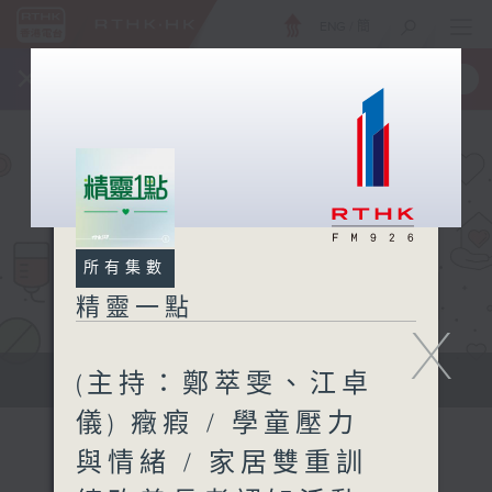
ENG
/
簡
×
全新 RTHK On The Go
取得
一手掌握 RTHK 電台、電視節目
所有集數
精靈一點
X
(主持：鄭萃雯、江卓
提供實用醫療健康資訊
儀) 癥瘕 / 學童壓力
與情緒 / 家居雙重訓