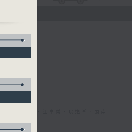
監)、
醫生、方健儀、江卓儀、虞逸峯、嚴崇
幸福！」