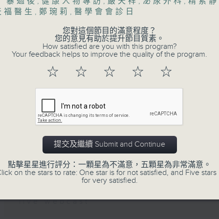
」暴過後
,
健康人物專訪
,
嚴天祥
,
泌尿外科
,
精索靜
天福醫生
,
鄭琬莉
,
醫學會會診日
Tag:
潘佩璆醫生
,
皮膚及性病科
,
精神科
,
精神科
您對這個節目的滿意程度？
生
,
醫管局精靈直播
,
長者情緒健康
,
陳麗珊
,
雙職
您的意見有助於提升節目質素。
How satisfied are you with this program?
Your feedback helps to improve the quality of the program.
☆
☆
☆
☆
☆
07 - 08
2026
07/08/2026
提交及繼續 Submit and Continue
(主持：方健儀、潘蔚林) 雙職媽
癢疹 / 長者情緒健康
點擊星星進行評分：一顆星為不滿意，五顆星為非常滿意。
lick on the stars to rate: One star is for not satisfied, and Five stars 
for very satisfied.
網上直播完畢稍後提供節目重溫。 Archive will
live webcast