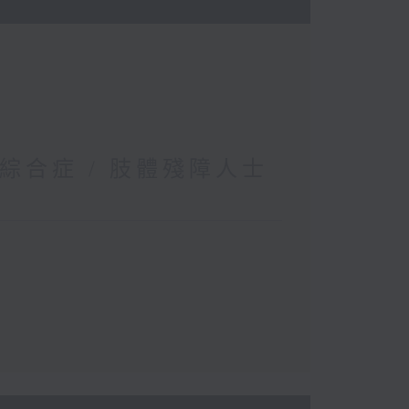
綜合症 / 肢體殘障人士