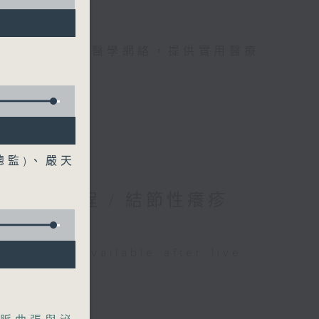
手，組織最強的醫學網絡，提供實用醫療
、港台電視31
總監)、嚴天
的母乳歷程 / 結節性癢疹
be available after live