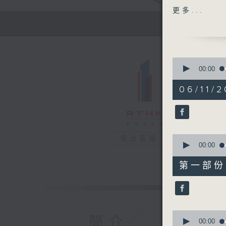
主題：「風
更多...
嘉賓：鄭琬
嚴天祥(註
1400-150
[醫學會會
0
主題：精索
seconds
00:00
of
嘉賓：郭天
1
06/11/2
hour,
37
minutes,
13
seconds
90%
0
電台直播
seconds
00:00
of
49
第一部份 P
minutes,
0
seconds
90%
0
簡介
seconds
00:00