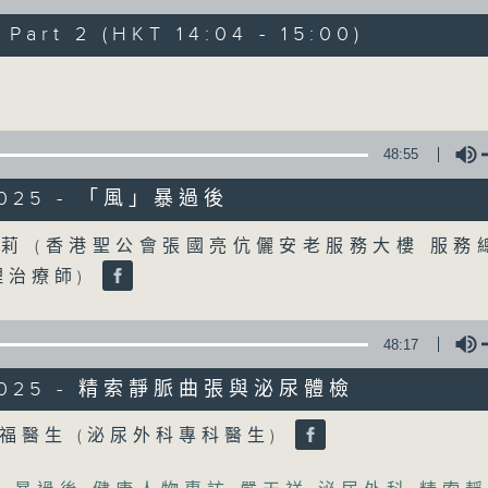
art 2 (HKT 14:04 - 15:00)
《精靈一點》 健康資訊 守護大眾
Volume
一眾主持與全港愛心醫護，健康專業人士攜
健康資訊。
星期一至五，下午 1 時10分 香港電台第一台
48:55
下午2時 至 3 時 香港電台第一台
/2025 - 「風」暴過後
Volume
莉 (香港聖公會張國亮伉儷安老服務大樓 服務
07/08/2026
理治療師)
(主持：方健儀、潘蔚林) 雙職媽媽
/ 長者情緒健康
48:17
網上直播完畢稍後提供節目重溫。 Archive will 
/2025 - 精索靜脈曲張與泌尿體檢
webcast
Volume
福醫生 (泌尿外科專科醫生)
1