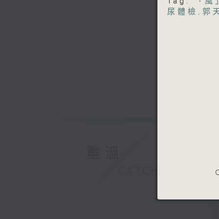
Tag:
「風
尿體檢
,
郭
重溫
CATCHUP
C