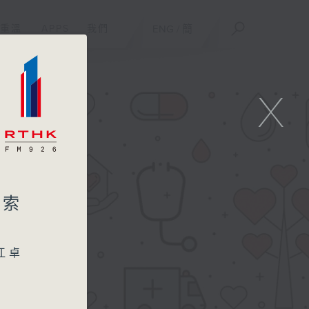
重溫
APPS
我們
ENG
/
簡
X
精索
江卓