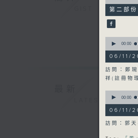
of
48
GIST
第二部份 P
minutes,
23
seconds
90%
0
seconds
00:00
of
48
06/11
minutes,
55
seconds
訪問：鄭琬
90%
祥(註冊物
最新
0
seconds
00:00
LATEST
of
48
06/11
minutes,
17
seconds
訪問：郭天
90%