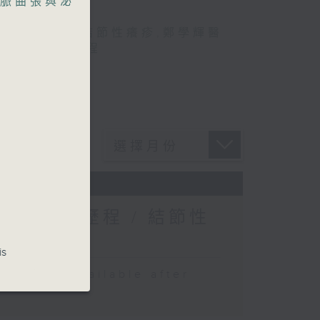
脈曲張與泌
醫學院系列
,
結節性癢疹
,
鄭學輝醫
媽媽的母乳歷程
媽的母乳歷程 / 結節性
is
 be available after