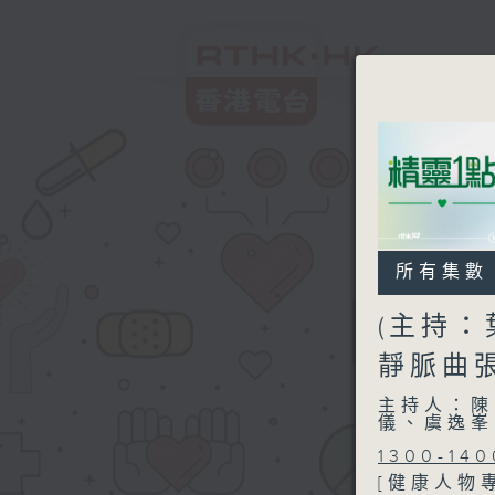
所有集數
(主持：
靜脈曲
主持人：陳
儀、虞逸峯
1300-140
[健康人物