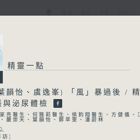
電視
電台
新聞
WEB+
精靈一點
葉韻怡、虞逸峯) 「風」暴過後 / 
張與泌尿體檢
家亮醫生、何雅莉醫生、侯鈞翔醫生、方健儀、
、嚴崇天、葉韻怡、鄭萃雯、潘蔚林
0
專訪]