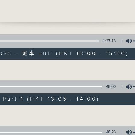
」暴過後
莉 (香港聖公會張國亮伉儷安老服務大樓服務總
提供實用醫療健康資訊
冊物理治療師)
0
診日]
靜脈曲張與泌尿體檢
1:37:13
福醫生 (泌尿外科專科醫生)
025 - 足本 Full (HKT 13:00 - 15:00)
精靈一點
所有集數
Volume
49:00
您喜歡這個節目嗎?
art 1 (HKT 13:05 - 14:00)
Volume
主持人：陳家亮醫生、何雅莉醫生、侯鈞翔
天、葉韻怡、鄭萃雯、潘蔚林
「醫學並不嚴肅！精靈面對，一點健康、多點
48:23