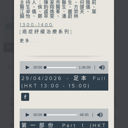
主持人：陳家亮醫生、何雅莉
醫生、侯鈞翔醫生、方健儀、
江卓儀、虞逸峯、嚴崇天、葉
韻怡、鄭萃雯、潘蔚林
1300-1400
[癌症紓緩治療系列]
精靈一點
電台直播
主題：頭頸癌
更多...
嘉賓：鄺麗雲教授(香港大學
所有集數
臨床醫學學院臨床腫瘤學系臨
床教授)
0
1400-1500
您喜歡這個節目嗎?
seconds
00:00
1:36:00
of
主題：糖尿病病人飲食管理
1
29/04/2026 - 足本 Full
嘉賓：江碧珊教授 (內分泌及
hour,
簡介
GIST
(HKT 13:00 - 15:00)
36
糖尿科專科醫生、香港中文大
minutes,
學醫學院內科及藥物治療學系
0
主持人：陳家亮醫生、何雅莉醫生、侯鈞翔醫
seconds
教授)、陳鈞彥(註冊營養師)
生、方健儀、江卓儀、虞逸峯、嚴崇天、葉韻
0
怡、鄭萃雯、潘蔚林
seconds
00:00
48:30
「醫學並不嚴肅！精靈面對，一點健康、多點
of
48
第一部份 Part 1 (HKT
幸福！」