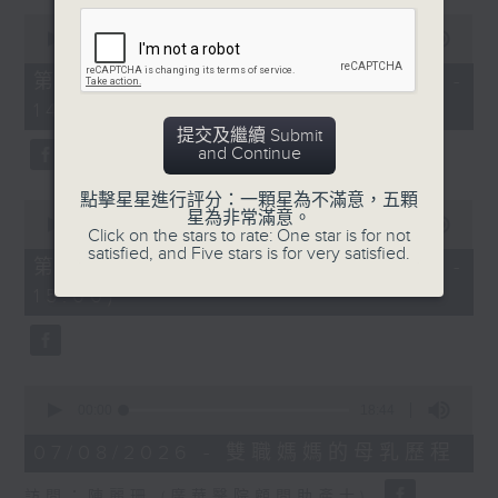
0
1400-1500
seconds
00:00
48:50
of
[精神科醫學院系列]
48
第一部份 Part 1 (HKT 13:05 -
minutes,
主題：長者情緒健康
14:00)
50
seconds
提交及繼續 Submit
嘉賓：潘佩璆醫生(精神科專科醫生)
and Continue
點擊星星進行評分：一顆星為不滿意，五顆
0
星為非常滿意。
seconds
00:00
49:26
Click on the stars to rate: One star is for not
of
satisfied, and Five stars is for very satisfied.
49
第二部份 Part 2 (HKT 14:04 -
minutes,
15:00)
26
seconds
0
seconds
00:00
18:44
of
18
07/08/2026 - 雙職媽媽的母乳歷程
minutes,
44
訪問：陳麗珊 (廣華醫院顧問助產士)