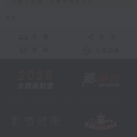
用藥小知識- 買藥與儲存學問
更多 ...
交 通
社 交
聯 絡
公眾回饋