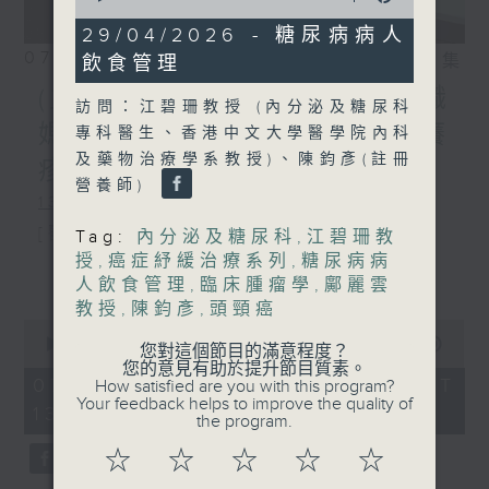
of
47
29/04/2026 - 糖尿病病人
minutes,
07/08/2026
相片集
飲食管理
36
seconds
(主持：方健儀、潘蔚林) 雙職
訪問：江碧珊教授 (內分泌及糖尿科
媽媽的母乳歷程 / 結節性癢
專科醫生、香港中文大學醫學院內科
及藥物治療學系教授)、陳鈞彥(註冊
疹 / 長者情緒健康
營養師)
1300-1330
[醫管局精靈直播]
Tag:
內分泌及糖尿科
,
江碧珊教
授
,
癌症紓緩治療系列
,
糖尿病病
主題：雙職媽媽的母乳歷程
更多...
人飲食管理
,
臨床腫瘤學
,
鄺麗雲
嘉賓：陳麗珊 (廣華醫院顧問助產士)
教授
,
陳鈞彥
,
頭頸癌
0
1330-1400
seconds
00:00
1:38:06
您對這個節目的滿意程度？
of
您的意見有助於提升節目質素。
主題：結節性癢疹
1
07/08/2026 - 足本 Full (HKT
How satisfied are you with this program?
hour,
Your feedback helps to improve the quality of
13:00 - 15:00)
嘉賓：鄭學輝醫生(皮膚及性病科專科醫
38
the program.
minutes,
6
生)
☆
☆
☆
☆
☆
seconds