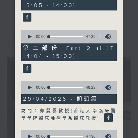
minutes,
13:05 - 14:00)
30
seconds
《精靈一點》 健康資訊 守護大眾
更多...
一眾主持與全港愛心醫護，健康專業人士攜
手，組織最強的醫學網絡，提供實用醫療健康
0
資訊。
seconds
00:00
47:39
最新
LATEST
of
星期一至五，下午 1 時10分 香港電台第一
47
第二部份 Part 2 (HKT
台、港台電視31
minutes,
14:04 - 15:00)
39
下午2時 至 3 時 香港電台第一台
seconds
0
seconds
00:00
48:23
of
48
29/04/2026 - 頭頸癌
minutes,
23
訪問：鄺麗雲教授(香港大學臨床醫
seconds
學學院臨床腫瘤學系臨床教授)
0
seconds
00:00
47:36