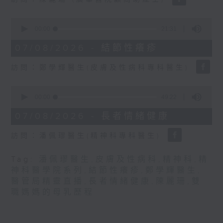
seconds
0
seconds
00:00
21:31
of
21
07/08/2026 - 結節性癢疹
minutes,
31
訪問：鄭學輝醫生(皮膚及性病科專科醫生)
seconds
0
seconds
00:00
49:22
of
49
07/08/2026 - 長者情緒健康
minutes,
22
訪問：潘佩璆醫生(精神科專科醫生)
seconds
Tag:
潘佩璆醫生
,
皮膚及性病科
,
精神科
,
精
神科醫學院系列
,
結節性癢疹
,
鄭學輝醫生
,
醫管局精靈直播
,
長者情緒健康
,
陳麗珊
,
雙
職媽媽的母乳歷程