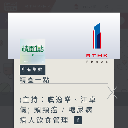
ENG
/
簡
×
全新 RTHK On The Go
取得
一手掌握 RTHK 電台、電視節目
所有集數
精靈一點
X
(主持：虞逸峯、江卓
提供實用醫療健康資訊
儀) 頭頸癌 / 糖尿病
病人飲食管理