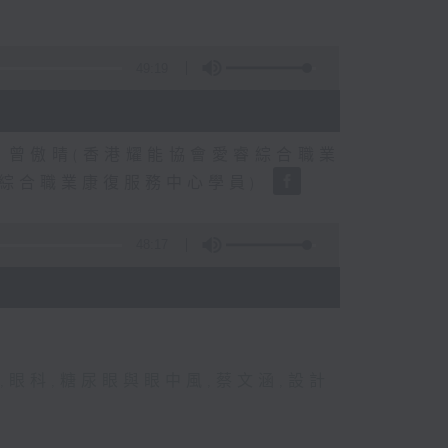
49:19
、曾傲晴(香港耀能協會愛睿綜合職業
睿綜合職業康復服務中心學員)
48:17
,
眼科
,
糖尿眼與眼中風
,
蔡文涵
,
設計