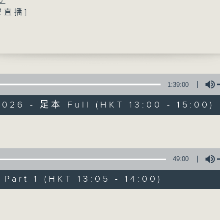
0
靈直播]
提供實用醫療健康資訊
醫院升級改造老人科日間醫院
堅醫生(東區尤德夫人那打素醫院內科副部門主管
0
立夏消暑錦囊
淋(註冊中醫師)
1:39:00
精靈一點
026 - 足本 Full (HKT 13:00 - 15:00)
0
世界紅斑狼瘡日
所有集數
醫生(風濕病科專科醫生)
Volume
您喜歡這個節目嗎?
49:00
art 1 (HKT 13:05 - 14:00)
主持人：陳家亮醫生、何雅莉醫生、侯鈞翔
Volume
天、葉韻怡、鄭萃雯、潘蔚林
「醫學並不嚴肅！精靈面對，一點健康、多點