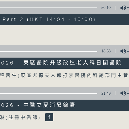
50:10
《精靈一點》 健康資訊 守護大眾
art 2 (HKT 14:04 - 15:00)
一眾主持與全港愛心醫護，健康專業人士攜
健康資訊。
Volume
星期一至五，下午 1 時10分 香港電台第一台
下午2時 至 3 時 香港電台第一台
18:58
/2026 - 東區醫院升級改造老人科日間醫院
Volume
堅醫生(東區尤德夫人那打素醫院內科副部門主管
21:49
/2026 - 中醫立夏消暑錦囊
Volume
淋(註冊中醫師)