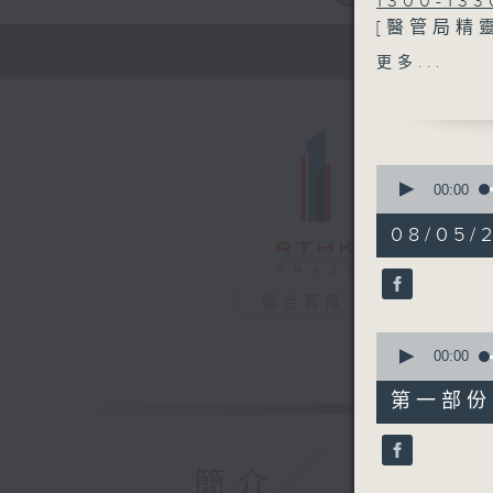
1300-133
[醫管局精
主題：東區
更多...
嘉賓：陳銳
1330-140
主題：中醫
0
嘉賓：胡凱
seconds
00:00
of
1
08/05/2
1400-150
hour,
39
主題：關注
minutes,
嘉賓：張錚
0
電台直播
seconds
90%
0
seconds
00:00
of
49
第一部份 P
minutes,
0
seconds
90%
簡介