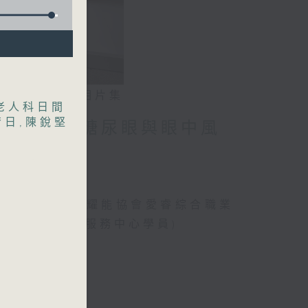
相片集
老人科日間
瘡日
,
陳銳堅
」潛能 / 糖尿眼與眼中風
、曾傲晴(香港耀能協會愛睿綜合職業
綜合職業康復服務中心學員)