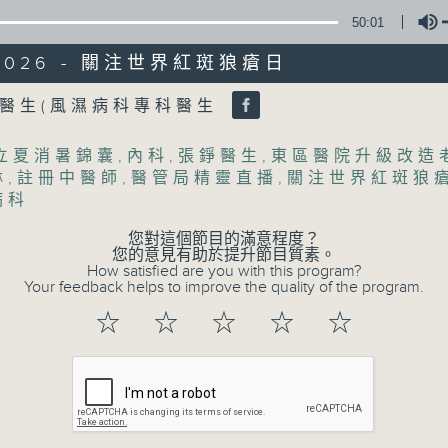
50:01
/2026 - 關注世界紅斑狼瘡日
olume
醫生(風濕病科專科醫生
06/08/2026
立夏消暑錦囊
,
內科
,
張錚醫生
,
東區醫院升級改造
淋
,
註冊中醫師
,
醫管局精靈直播
,
關注世界紅斑狼
(主持：虞逸峯、廖杏茵) 設計「耀
病科
1300-1400
您對這個節目的滿意程度？
[健康人物專訪]
您的意見有助於提升節目質素。
主題：設計「耀」潛能
How satisfied are you with this program?
Your feedback helps to improve the quality of the program.
嘉賓：文敏霞(香港耀能協會成人服務副總監)
☆
☆
☆
☆
☆
康復服務中心導師)、蔡文涵(香港耀能協會愛睿
1400-1500
[醫學會會診日]
主題：糖尿眼與眼中風