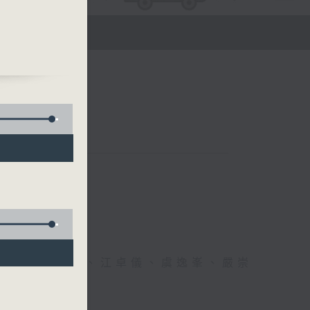
)
醫生、方健儀、江卓儀、虞逸峯、嚴崇
幸福！」