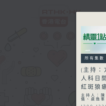
所有集數
(主持：
人科日間
紅斑狼
主持人：陳
儀、虞逸峯