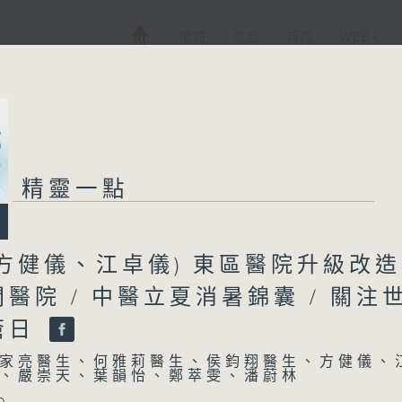
電視
電台
新聞
WEB+
精靈一點
方健儀、江卓儀) 東區醫院升級改
醫院 / 中醫立夏消暑錦囊 / 關注
瘡日
家亮醫生、何雅莉醫生、侯鈞翔醫生、方健儀、
、嚴崇天、葉韻怡、鄭萃雯、潘蔚林