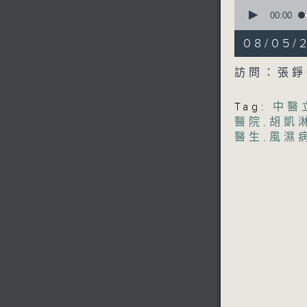
0
seconds
00:00
of
50
08/05
minutes,
1
second
V
訪問：張錚
90%
Tag:
中醫
醫院
,
胡凱
醫生
,
風濕