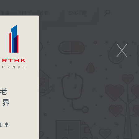
重溫
APPS
我們
ENG
/
簡
X
造老
世界
江卓