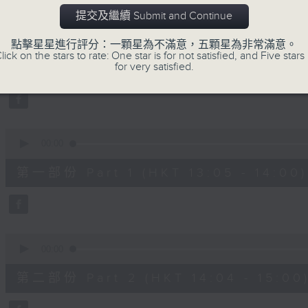
嘉賓：熊健慧醫生 (眼科專科醫生)
提交及繼續 Submit and Continue
0
seconds
00:00
點擊星星進行評分：一顆星為不滿意，五顆星為非常滿意。
of
lick on the stars to rate: One star is for not satisfied, and Five stars 
1
06/08/2026 - 足本 Full (HKT 13:00 
for very satisfied.
hour,
37
minutes,
37
seconds
Volume
90%
0
seconds
00:00
of
49
第一部份 Part 1 (HKT 13:05 - 14:00)
minutes,
20
seconds
Volume
90%
0
seconds
00:00
of
48
第二部份 Part 2 (HKT 14:04 - 15:00
minutes,
26
seconds
Volume