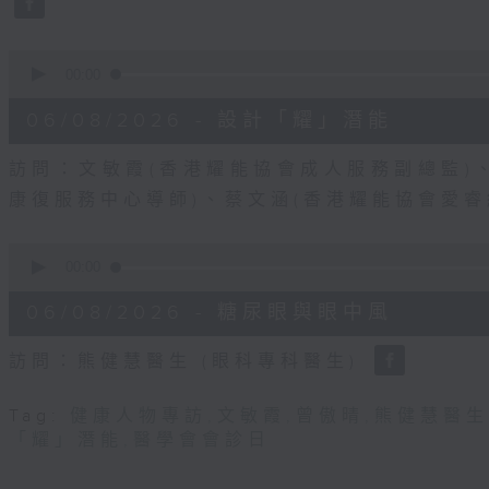
90%
0
seconds
00:00
of
49
06/08/2026 - 設計「耀」潛能
minutes,
19
seconds
Volume
訪問：文敏霞(香港耀能協會成人服務副總監)
90%
康復服務中心導師)、蔡文涵(香港耀能協會愛
0
seconds
00:00
of
48
06/08/2026 - 糖尿眼與眼中風
minutes,
17
seconds
Volume
訪問：熊健慧醫生 (眼科專科醫生)
90%
Tag:
健康人物專訪
,
文敏霞
,
曾傲晴
,
熊健慧醫生
「耀」潛能
,
醫學會會診日