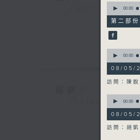
0
GIST
seconds
00:00
of
50
第二部份 P
minutes,
10
seconds
90%
0
seconds
00:00
of
18
08/05
minutes,
58
seconds
訪問：陳銳
90%
最新
0
LATEST
seconds
00:00
of
21
08/05
minutes,
49
seconds
訪問：胡凱
90%