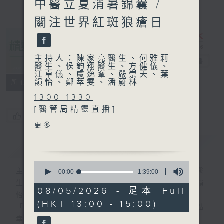
中醫立夏消暑錦囊 /
關注世界紅斑狼瘡日
主持人：陳家亮醫生、何雅莉
精靈一點
電台直播
醫生、侯鈞翔醫生、方健儀、
江卓儀、虞逸峯、嚴崇天、葉
韻怡、鄭萃雯、潘蔚林
所有集數
1300-1330
[醫管局精靈直播]
您喜歡這個節目嗎?
主題：東區醫院升級改造老人
更多...
科日間醫院
簡介
GIST
嘉賓：陳銳堅醫生(東區尤德
夫人那打素醫院內科副部門主
0
管)
主持人：陳家亮醫生、何雅莉醫生、侯鈞翔醫
seconds
00:00
1:39:00
of
生、方健儀、江卓儀、虞逸峯、嚴崇天、葉韻
1
08/05/2026 - 足本 Full
1330-1400
怡、鄭萃雯、潘蔚林
hour,
(HKT 13:00 - 15:00)
39
主題：中醫立夏消暑錦囊
「醫學並不嚴肅！精靈面對，一點健康、多點
minutes,
嘉賓：胡凱淋(註冊中醫師)
幸福！」
0