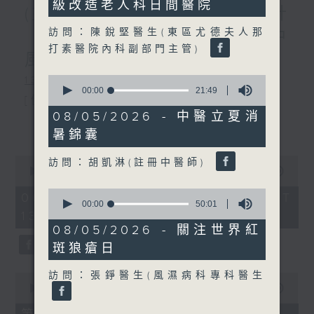
級改造老人科日間醫院
58
(主持：虞逸峯、廖杏茵) 設計
seconds
訪問：陳銳堅醫生(東區尤德夫人那
「耀」潛能 / 糖尿眼與眼中
打素醫院內科副部門主管)
風
0
1300-1400
seconds
00:00
21:49
[健康人物專訪]
of
21
08/05/2026 - 中醫立夏消
主題：設計「耀」潛能
更多...
minutes,
暑錦囊
49
嘉賓：文敏霞(香港耀能協會成人服務副
seconds
0
訪問：胡凱淋(註冊中醫師)
總監)、曾傲晴(香港耀能協會愛睿綜合職
seconds
00:00
1:37:37
of
業康復服務中心導師)、蔡文涵(香港耀能
0
1
06/08/2026 - 足本 Full (HKT
seconds
00:00
50:01
hour,
13:00 - 15:00)
of
協會愛睿綜合職業康復服務中心學員)
37
50
minutes,
08/05/2026 - 關注世界紅
minutes,
37
斑狼瘡日
1
seconds
second
1400-1500
訪問：張錚醫生(風濕病科專科醫生
0
[醫學會會診日]
seconds
00:00
49:20
of
主題：糖尿眼與眼中風
49