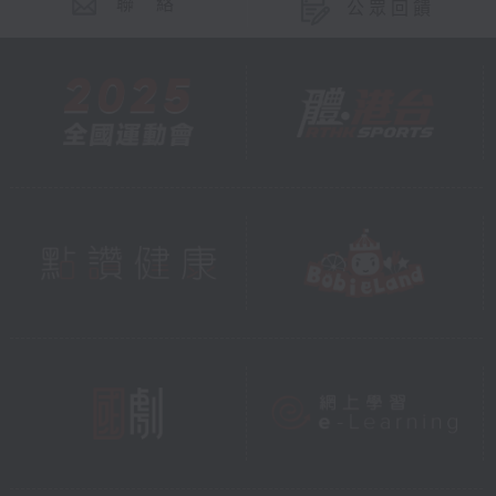
聯 絡
公眾回饋