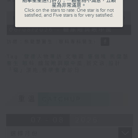
點擊星星進行評分：一顆星為不滿意，五顆
星為非常滿意。
Click on the stars to rate: One star is for not
0
satisfied, and Five stars is for very satisfied.
seconds
00:00
48:17
of
48
06/08/2026 - 糖尿眼與眼中風
minutes,
17
訪問：熊健慧醫生 (眼科專科醫生)
seconds
Tag:
健康人物專訪
,
文敏霞
,
曾傲晴
,
熊健慧
醫生
,
眼科
,
糖尿眼與眼中風
,
蔡文涵
,
設計
「耀」潛能
,
醫學會會診日
重溫
CATCHUP
07 - 08
2026