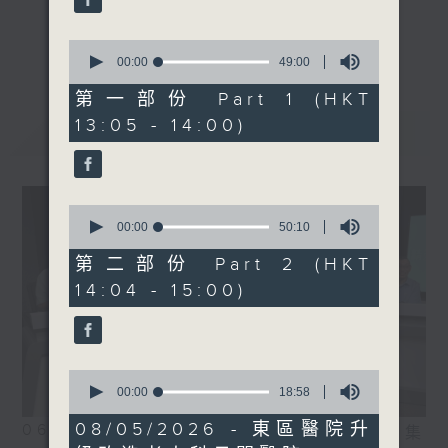
seconds
1400-1500
《精靈一點》 健康資訊 守護大眾
0
更多...
主題：關注世界紅斑狼瘡日
seconds
00:00
49:00
一眾主持與全港愛心醫護，健康專業人士攜
of
嘉賓：張錚醫生(風濕病科專
手，組織最強的醫學網絡，提供實用醫療健康
49
第一部份 Part 1 (HKT
科醫生)
minutes,
資訊。
13:05 - 14:00)
0
最新
LATEST
星期一至五，下午 1 時10分 香港電台第一
seconds
台、港台電視31
下午2時 至 3 時 香港電台第一台
0
seconds
00:00
50:10
of
50
第二部份 Part 2 (HKT
minutes,
14:04 - 15:00)
10
seconds
0
seconds
00:00
18:58
of
18
08/05/2026 - 東區醫院升
06/08/2026
相片集
minutes,