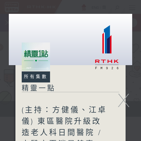
ENG
/
簡
×
全新 RTHK On The Go
取得
一手掌握 RTHK 電台、電視節目
所有集數
精靈一點
X
(主持：方健儀、江卓
提供實用醫療健康資訊
儀) 東區醫院升級改
造老人科日間醫院 /