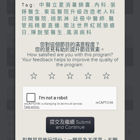
第一部份 Part 1 (HKT 13:05 -
minutes,
Tag:
中醫立夏消暑錦囊
,
內科
,
張
嘉賓：熊健慧醫生 (眼科專科醫生)
14:00)
20
錚醫生
,
東區醫院升級改造老人科
seconds
日間醫院
,
胡凱淋
,
註冊中醫師
,
醫
管局精靈直播
,
關注世界紅斑狼瘡
日
,
陳銳堅醫生
,
風濕病科
0
seconds
00:00
48:26
您對這個節目的滿意程度？
of
您的意見有助於提升節目質素。
48
第二部份 Part 2 (HKT 14:04 -
How satisfied are you with this program?
minutes,
Your feedback helps to improve the quality of
15:00)
26
the program.
seconds
☆
☆
☆
☆
☆
0
seconds
00:00
49:19
of
49
06/08/2026 - 設計「耀」潛能
minutes,
19
訪問：文敏霞(香港耀能協會成人服務副總監)、
seconds
提交及繼續 Submit
曾傲晴(香港耀能協會愛睿綜合職業康復服務中
and Continue
心導師)、蔡文涵(香港耀能協會愛睿綜合職業康
復服務中心學員)