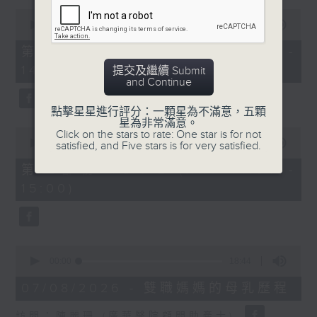
0
1400-1500
seconds
00:00
48:50
of
[精神科醫學院系列]
48
第一部份 Part 1 (HKT 13:05 -
minutes,
主題：長者情緒健康
14:00)
50
提交及繼續 Submit
seconds
and Continue
嘉賓：潘佩璆醫生(精神科專科醫生)
點擊星星進行評分：一顆星為不滿意，五顆
星為非常滿意。
0
Click on the stars to rate: One star is for not
seconds
00:00
49:26
satisfied, and Five stars is for very satisfied.
of
49
第二部份 Part 2 (HKT 14:04 -
minutes,
15:00)
26
seconds
0
seconds
00:00
18:44
of
18
07/08/2026 - 雙職媽媽的母乳歷程
minutes,
44
訪問：陳麗珊 (廣華醫院顧問助產士)