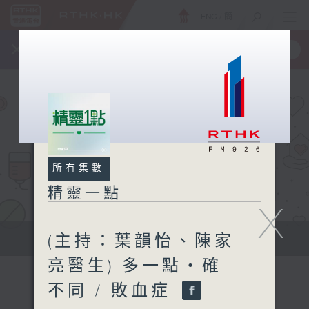
ENG
/
簡
×
全新 RTHK On The Go
取得
一手掌握 RTHK 電台、電視節目
所有集數
精靈一點
X
(主持：葉韻怡、陳家
提供實用醫療健康資訊
亮醫生) 多一點‧確
不同 / 敗血症