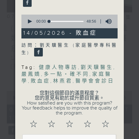
07/08/2026
0
相片集
seconds
00:00
48:56
of
(主持：方健儀、潘蔚林) 雙職
48
14/05/2026 - 敗血症
minutes,
媽媽的母乳歷程 / 結節性癢
56
訪問：劉天驥醫生 (家庭醫學專科醫
seconds
疹 / 長者情緒健康
生)
1300-1330
[醫管局精靈直播]
Tag:
健康人物專訪
,
劉天驥醫生
,
嚴鳳嬌
,
多一點‧確不同
,
家庭醫
主題：雙職媽媽的母乳歷程
更多...
學
,
敗血症
,
林燕君
,
醫學會會診日
嘉賓：陳麗珊 (廣華醫院顧問助產士)
您對這個節目的滿意程度？
0
1330-1400
您的意見有助於提升節目質素。
seconds
00:00
1:38:06
How satisfied are you with this program?
of
主題：結節性癢疹
Your feedback helps to improve the quality of
1
07/08/2026 - 足本 Full (HKT
the program.
hour,
13:00 - 15:00)
嘉賓：鄭學輝醫生(皮膚及性病科專科醫
38
☆
☆
☆
☆
☆
minutes,
6
生)
seconds