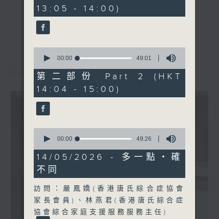
minutes,
13:05 - 14:00)
30
seconds
《精靈一點》 健康資訊 守護大眾
更多...
一眾主持與全港愛心醫護，健康專業人士攜
手，組織最強的醫學網絡，提供實用醫療健康
0
資訊。
seconds
00:00
49:01
最新
LATEST
of
星期一至五，下午 1 時10分 香港電台第一
49
第二部份 Part 2 (HKT
台、港台電視31
minutes,
14:04 - 15:00)
1
下午2時 至 3 時 香港電台第一台
second
0
seconds
00:00
49:26
of
49
14/05/2026 - 多一點‧確
minutes,
不同
26
seconds
訪問：嚴鳳嬌(香港唐氏綜合症協會
家長會員)、林燕君(香港唐氏綜合症
協會綜合家庭支援服務服務主任)