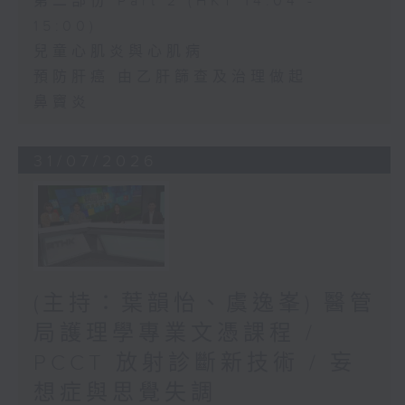
第二部份 Part 2 (HKT 14:04 -
15:00)
兒童心肌炎與心肌病
預防肝癌 由乙肝篩查及治理做起
鼻竇炎
31/07/2026
(主持：葉韻怡、虞逸峯) 醫管
局護理學專業文憑課程 /
PCCT 放射診斷新技術 / 妄
想症與思覺失調