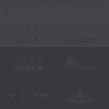
用藥小知識- 買藥與儲存學問
更多 ...
交 通
社 交
聯 絡
公眾回饋