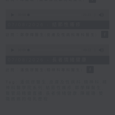
seconds
0
seconds
00:00
21:31
of
21
07/08/2026 - 結節性癢疹
minutes,
31
訪問：鄭學輝醫生(皮膚及性病科專科醫生)
seconds
0
seconds
00:00
49:22
of
49
07/08/2026 - 長者情緒健康
minutes,
22
訪問：潘佩璆醫生(精神科專科醫生)
seconds
Tag:
潘佩璆醫生
,
皮膚及性病科
,
精神科
,
精
神科醫學院系列
,
結節性癢疹
,
鄭學輝醫生
,
醫管局精靈直播
,
長者情緒健康
,
陳麗珊
,
雙
職媽媽的母乳歷程