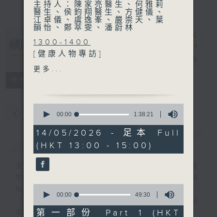
主持人：陳家亮醫生、何雅莉
醫生、侯鈞翔醫生、方健儀、
江卓儀、虞逸峯、嚴崇天、葉
韻怡、鄭萃雯、潘蔚林
1300-1400
[健康人物專訪]
精靈一點
電台直播
主題：多一點‧確不同
更多...
嘉賓：嚴鳳嬌(香港唐氏綜合
所有集數
症協會家長會員)、林燕君(香
港唐氏綜合症協會綜合家庭支
0
援服務服務主任)
您喜歡這個節目嗎?
seconds
00:00
1:38:21
of
1
14/05/2026 - 足本 Full
1400-1500
hour,
簡介
GIST
(HKT 13:00 - 15:00)
38
[醫學會會診日]
minutes,
主題：敗血症
21
主持人：陳家亮醫生、何雅莉醫生、侯鈞翔醫
seconds
嘉賓：劉天驥醫生 (家庭醫學
生、方健儀、江卓儀、虞逸峯、嚴崇天、葉韻
醫生)
0
怡、鄭萃雯、潘蔚林
seconds
00:00
49:30
「醫學並不嚴肅！精靈面對，一點健康、多點
of
49
第一部份 Part 1 (HKT
幸福！」