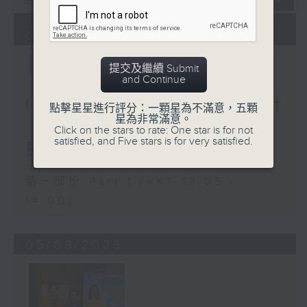
06/08/2026
提交及繼續 Submit
and Continue
(主持：虞逸峯、廖杏茵) 設計
點擊星星進行評分：一顆星為不滿意，五顆
星為非常滿意。
「耀」潛能 / 糖尿眼與眼中
Click on the stars to rate: One star is for not
satisfied, and Five stars is for very satisfied.
風
第一部份 Part 1 (HKT 13:05 -
14:00)
05/08/2026