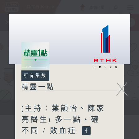
ENG
/
簡
×
全新 RTHK On The Go
取得
一手掌握 RTHK 電台、電視節目
所有集數
X
精靈一點
(主持：葉韻怡、陳家
提供實用醫療健康資訊
亮醫生) 多一點‧確
不同 / 敗血症