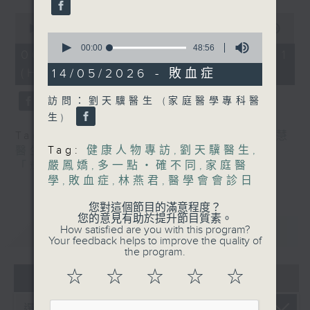
嘉賓：文敏霞(香港耀能協會成人服務副
0
總監)、曾傲晴(香港耀能協會愛睿綜合職
seconds
00:00
54:59
0
of
seconds
00:00
48:56
業康復服務中心導師)、蔡文涵(香港耀能
54
06/08/2026 - 第一部份 Part 1
of
minutes,
48
(HKT 13:05 - 14:00)
協會愛睿綜合職業康復服務中心學員)
14/05/2026 - 敗血症
59
minutes,
seconds
56
訪問：劉天驥醫生 (家庭醫學專科醫
seconds
生)
1400-1500
Tag:
健康人物專訪
,
文敏霞
,
曾傲晴
,
熊健慧
[醫學會會診日]
Tag:
健康人物專訪
,
劉天驥醫生
,
醫生
,
眼科
,
糖尿眼與眼中風
,
蔡文涵
,
設計
主題：糖尿眼與眼中風
嚴鳳嬌
,
多一點‧確不同
,
家庭醫
「耀」潛能
,
醫學會會診日
學
,
敗血症
,
林燕君
,
醫學會會診日
嘉賓：熊健慧醫生 (眼科專科醫生)
您對這個節目的滿意程度？
您的意見有助於提升節目質素。
重溫
CATCHUP
How satisfied are you with this program?
Your feedback helps to improve the quality of
the program.
☆
☆
☆
☆
☆
07 - 08
2026