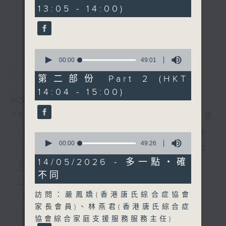
minutes,
13:05 - 14:00)
30
seconds
《精靈一點》 健康資訊 守護大眾
更多...
一眾主持與全港愛心醫護，健康專業人士攜
手，組織最強的醫學網絡，提供實用醫療健康
0
資訊。
seconds
00:00
49:01
最新
LATEST
of
星期一至五，下午 1 時10分 香港電台第一
49
第二部份 Part 2 (HKT
台、港台電視31
minutes,
14:04 - 15:00)
1
下午2時 至 3 時 香港電台第一台
second
06/08/2026
相片集
(主持：虞逸峯、廖杏茵) 設計
0
seconds
00:00
49:26
「耀」潛能 / 糖尿眼與眼中
of
49
14/05/2026 - 多一點‧確
風
minutes,
不同
26
1300-1400
seconds
訪問：嚴鳳嬌(香港唐氏綜合症協會
[健康人物專訪]
家長會員)、林燕君(香港唐氏綜合症
主題：設計「耀」潛能
更多...
協會綜合家庭支援服務服務主任)