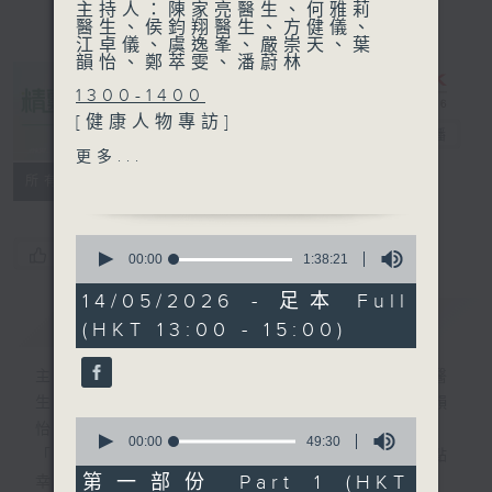
主持人：陳家亮醫生、何雅莉
醫生、侯鈞翔醫生、方健儀、
江卓儀、虞逸峯、嚴崇天、葉
韻怡、鄭萃雯、潘蔚林
1300-1400
[健康人物專訪]
精靈一點
電台直播
主題：多一點‧確不同
更多...
嘉賓：嚴鳳嬌(香港唐氏綜合
所有集數
症協會家長會員)、林燕君(香
港唐氏綜合症協會綜合家庭支
0
援服務服務主任)
您喜歡這個節目嗎?
seconds
00:00
1:38:21
of
1
14/05/2026 - 足本 Full
1400-1500
hour,
簡介
GIST
(HKT 13:00 - 15:00)
38
[醫學會會診日]
minutes,
主題：敗血症
21
主持人：陳家亮醫生、何雅莉醫生、侯鈞翔醫
seconds
嘉賓：劉天驥醫生 (家庭醫學
生、方健儀、江卓儀、虞逸峯、嚴崇天、葉韻
醫生)
0
怡、鄭萃雯、潘蔚林
seconds
00:00
49:30
「醫學並不嚴肅！精靈面對，一點健康、多點
of
49
第一部份 Part 1 (HKT
幸福！」