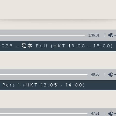
檢測與失眠治療
齡醫生 (精神科專科醫生) 、蘇子昊博士 (香港
提供實用醫療健康資訊
院副講師)
0
產專科學院系列]
1:36:31
病足部潰瘍的護理
2026 - 足本 Full (HKT 13:00 - 15:00)
偉(香港骨科護理學院院士)
精靈一點
所有集數
Volume
48:50
您喜歡這個節目嗎?
art 1 (HKT 13:05 - 14:00)
Volume
主持人：陳家亮醫生、何雅莉醫生、侯鈞翔
天、葉韻怡、鄭萃雯、潘蔚林
「醫學並不嚴肅！精靈面對，一點健康、多點
47:51