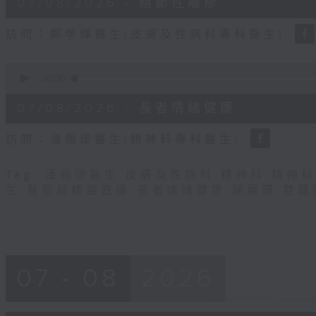
07/08/2026 - 結節性癢疹
minutes,
31
seconds
Volume
訪問：鄭學輝醫生(皮膚及性病科專科醫生)
90%
0
seconds
00:00
of
49
07/08/2026 - 長者情緒健康
minutes,
22
seconds
Volume
訪問：潘佩璆醫生(精神科專科醫生)
90%
Tag:
潘佩璆醫生
,
皮膚及性病科
,
精神科
,
精神科
生
,
醫管局精靈直播
,
長者情緒健康
,
陳麗珊
,
雙職
07 - 08
2026