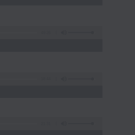
49:26
)
18:44
21:31