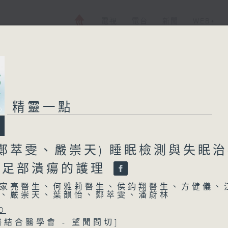
電視
電台
新聞
WEB+
精靈一點
鄭萃雯、嚴崇天) 睡眠檢測與失眠
尿病足部潰瘍的護理
家亮醫生、何雅莉醫生、侯鈞翔醫生、方健儀、
、嚴崇天、葉韻怡、鄭萃雯、潘蔚林
0
醫結合醫學會 - 望聞問切]