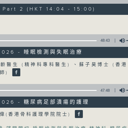
art 2 (HKT 14:04 - 15:00)
《精靈一點》 健康資訊 守護大眾
Volume
一眾主持與全港愛心醫護，健康專業人士攜
健康資訊。
星期一至五，下午 1 時10分 香港電台第一台
48:43
下午2時 至 3 時 香港電台第一台
/2026 - 睡眠檢測與失眠治療
Volume
齡醫生 (精神科專科醫生) 、蘇子昊博士 (香
師)
47:48
/2026 - 糖尿病足部潰瘍的護理
Volume
偉(香港骨科護理學院院士)