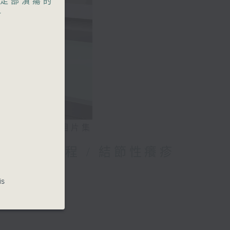
足部潰瘍的
科
相片集
媽的母乳歷程 / 結節性癢疹
is