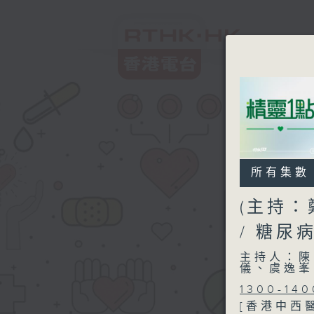
所有集數
(主持：
/ 糖
主持人：陳
儀、虞逸峯
1300-140
[香港中西