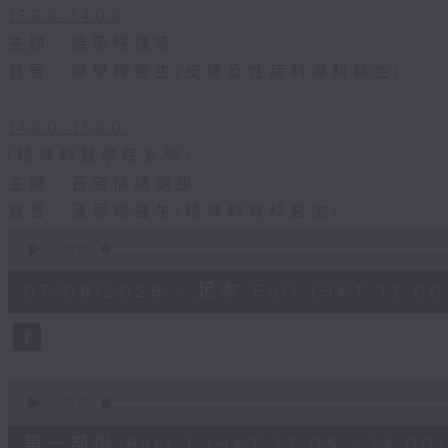
1330-1400
主題：結節性癢疹
嘉賓：鄭學輝醫生(皮膚及性病科專科醫生)
1400-1500
[精神科醫學院系列]
主題：長者情緒健康
嘉賓：潘佩璆醫生(精神科專科醫生)
0
seconds
00:00
of
1
07/08/2026 - 足本 Full (HKT 13:00 
hour,
38
minutes,
6
seconds
Volume
90%
0
seconds
00:00
of
48
第一部份 Part 1 (HKT 13:05 - 14:00)