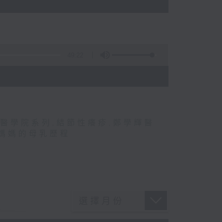
49:22
醫學院系列
,
結節性癢疹
,
鄭學輝醫
媽媽的母乳歷程