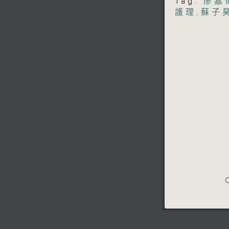
Tag:
廖嘉
護理
,
蘇子
C