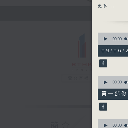
主題：睡眠
更多...
嘉賓：陳國
大學中醫學
1400-150
0
[護理及助
seconds
00:00
of
主題：糖尿
1
09/06/
嘉賓：廖嘉
hour,
36
minutes,
31
seconds
90%
0
電台直播
seconds
00:00
of
48
第一部份 P
minutes,
50
seconds
90%
0
簡介
seconds
00:00