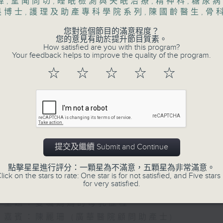
偉
,
望聞問切
,
睡眠檢測與失眠治療
,
精神科
,
糖尿病
昊博士
,
護理及助產專科學院系列
,
陳國齡醫生
,
骨
您對這個節目的滿意程度？
您的意見有助於提升節目質素。
How satisfied are you with this program?
Your feedback helps to improve the quality of the program.
☆
☆
☆
☆
☆
07/08/2026
(主持：方健儀、潘蔚林) 雙職媽
提交及繼續 Submit and Continue
/ 長者情緒健康
點擊星星進行評分：一顆星為不滿意，五顆星為非常滿意。
1300-1330
lick on the stars to rate: One star is for not satisfied, and Five stars 
for very satisfied.
[醫管局精靈直播]
主題：雙職媽媽的母乳歷程
嘉賓：陳麗珊 (廣華醫院顧問助產士)