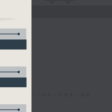
中文
醫生、方健儀、江卓儀、虞逸峯、嚴崇
幸福！」