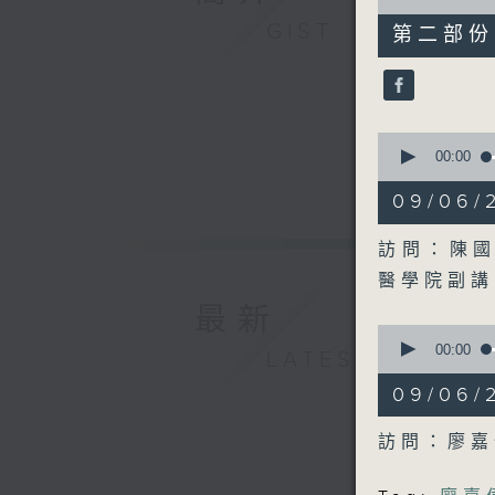
of
47
GIST
第二部份 P
minutes,
51
seconds
90%
0
seconds
00:00
of
48
09/06
minutes,
43
seconds
訪問：陳國
90%
醫學院副講
最新
0
seconds
00:00
LATEST
of
47
09/06
minutes,
48
seconds
訪問：廖嘉
90%