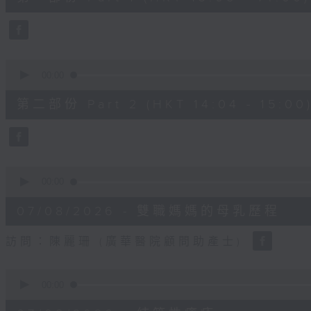
minutes,
50
seconds
Volume
90%
0
seconds
00:00
of
49
第二部份 Part 2 (HKT 14:04 - 15:00
minutes,
26
seconds
Volume
90%
0
seconds
00:00
of
18
07/08/2026 - 雙職媽媽的母乳歷程
minutes,
44
seconds
Volume
訪問：陳麗珊 (廣華醫院顧問助產士)
90%
0
seconds
00:00
of
21