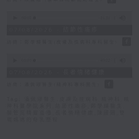
seconds
0
seconds
00:00
21:31
of
21
07/08/2026 - 結節性癢疹
minutes,
31
訪問：鄭學輝醫生(皮膚及性病科專科醫生)
seconds
0
seconds
00:00
49:22
of
49
07/08/2026 - 長者情緒健康
minutes,
22
訪問：潘佩璆醫生(精神科專科醫生)
seconds
Tag:
潘佩璆醫生
,
皮膚及性病科
,
精神科
,
精
神科醫學院系列
,
結節性癢疹
,
鄭學輝醫生
,
醫管局精靈直播
,
長者情緒健康
,
陳麗珊
,
雙
職媽媽的母乳歷程