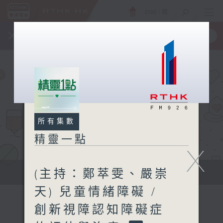
ENG
/
簡
×
全新 RTHK On The Go
取得
一手掌握 RTHK 電台、電視節目
所有集數
精靈一點
X
(主持：鄭萃雯、嚴崇
提供實用醫療健康資訊
天) 兒童情緒障礙 /
創新視障認知障礙症