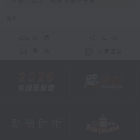
用藥小知識- 買藥與儲存學問
更多 ...
交 通
社 交
聯 絡
公眾回饋