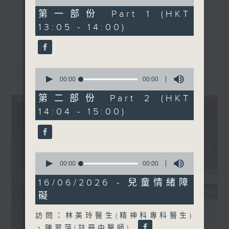
of
床助理教授、精神科專科醫
0
第一部份 Part 1 (HKT
生)
seconds
《精靈一點》 健康資訊 守護大眾
更多...
13:05 - 14:00)
一眾主持與全港愛心醫護，健康專業人士攜
手，組織最強的醫學網絡，提供實用醫療健康
資訊。
最新
LATEST
星期一至五，下午 1 時10分 香港電台第一
0
seconds
00:00
00:00
台、港台電視31
of
下午2時 至 3 時 香港電台第一台
0
第二部份 Part 2 (HKT
seconds
14:04 - 15:00)
0
seconds
00:00
00:00
of
0
16/06/2026 - 兒童情緒障
seconds
礙
訪問：林美玲醫生(精神科專科醫生)
、陳翠萍(註冊中醫師)