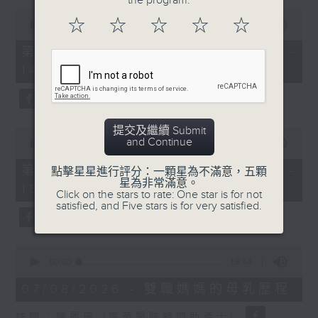
the program.
0
1400-1500
☆
☆
☆
☆
☆
seconds
00:00
48:50
of
[精神科醫學院系列]
48
第一部份 Part 1 (HKT 13:05 -
minutes,
主題：長者情緒健康
14:00)
50
seconds
嘉賓：潘佩璆醫生(精神科專科醫生)
提交及繼續 Submit
0
and Continue
seconds
00:00
49:26
of
49
第二部份 Part 2 (HKT 14:04 -
點擊星星進行評分：一顆星為不滿意，五顆
minutes,
星為非常滿意。
15:00)
26
Click on the stars to rate: One star is for not
seconds
satisfied, and Five stars is for very satisfied.
0
seconds
00:00
18:44
of
18
07/08/2026 - 雙職媽媽的母乳歷程
minutes,
44
訪問：陳麗珊 (廣華醫院顧問助產士)