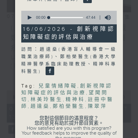
0
07/08/2026
相片集
seconds
00:00
47:44
of
(主持：方健儀、潘蔚林) 雙職
47
16/06/2026 - 創新視障認
minutes,
知障礙症的評估與治療
媽媽的母乳歷程 / 結節性癢
44
seconds
疹 / 長者情緒健康
訪問：趙達燊(香港盲人輔導會一級
職業治療師)、鄭柏榮醫生(香港大學
1300-1330
精神醫學系臨床助理教授、精神科專
[醫管局精靈直播]
科醫生)
主題：雙職媽媽的母乳歷程
更多...
Tag:
兒童情緒障礙
,
創新視障認
嘉賓：陳麗珊 (廣華醫院顧問助產士)
0
知障礙症的評估與治療
,
望聞問
1330-1400
seconds
00:00
1:38:06
切
,
林美玲醫生
,
精神科
,
註冊中醫
of
師
,
趙達燊
,
鄭柏榮醫生
,
陳翠萍
主題：結節性癢疹
1
07/08/2026 - 足本 Full (HKT
hour,
13:00 - 15:00)
嘉賓：鄭學輝醫生(皮膚及性病科專科醫
38
您對這個節目的滿意程度？
minutes,
您的意見有助於提升節目質素。
6
生)
How satisfied are you with this program?
seconds
Your feedback helps to improve the quality of