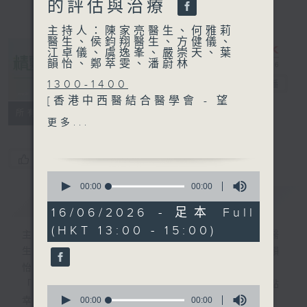
的評估與治療
主持人：陳家亮醫生、何雅莉
醫生、侯鈞翔醫生、方健儀、
江卓儀、虞逸峯、嚴崇天、葉
韻怡、鄭萃雯、潘蔚林
1300-1400
精靈一點
電台直播
[香港中西醫結合醫學會 - 望
所有集數
聞問切]
更多...
主題：兒童情緒障礙
嘉賓：林美玲醫生(精神科專
您喜歡這個節目嗎?
科醫生) 、陳翠萍(註冊中醫
0
師)
seconds
00:00
00:00
簡介
of
GIST
0
16/06/2026 - 足本 Full
1400-1500
seconds
(HKT 13:00 - 15:00)
主題：創新視障認知障礙症的
主持人：陳家亮醫生、何雅莉醫生、侯鈞翔醫
評估與治療
生、方健儀、江卓儀、虞逸峯、嚴崇天、葉韻
嘉賓：趙達燊(香港盲人輔導
怡、鄭萃雯、潘蔚林
會一級職業治療師)、鄭柏榮
「醫學並不嚴肅！精靈面對，一點健康、多點
0
醫生(香港大學精神醫學系臨
seconds
00:00
00:00
幸福！」