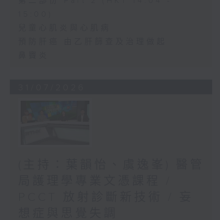
第二部份 Part 2 (HKT 14:04 -
15:00)
兒童心肌炎與心肌病
預防肝癌 由乙肝篩查及治理做起
鼻竇炎
31/07/2026
(主持：葉韻怡、虞逸峯) 醫管
局護理學專業文憑課程 /
PCCT 放射診斷新技術 / 妄
想症與思覺失調