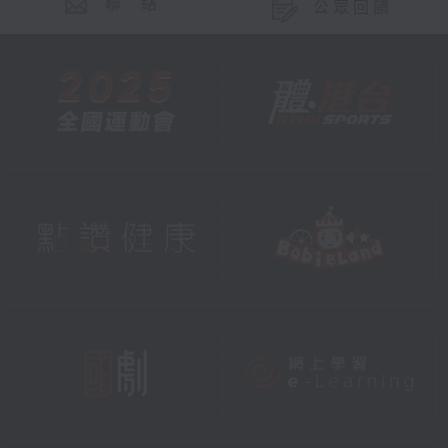
聯 絡
公眾回饋