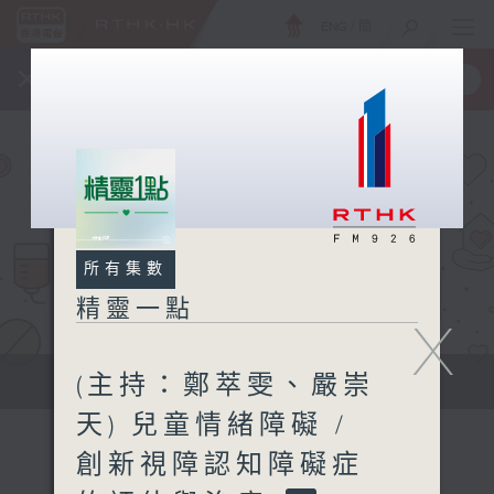
ENG
/
簡
×
全新 RTHK On The Go
取得
一手掌握 RTHK 電台、電視節目
所有集數
精靈一點
X
(主持：鄭萃雯、嚴崇
提供實用醫療健康資訊
天) 兒童情緒障礙 /
創新視障認知障礙症