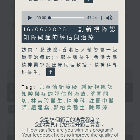
(主持：虞逸峯、廖杏茵) 設計
0
「耀」潛能 / 糖尿眼與眼中
seconds
00:00
47:44
of
風
47
16/06/2026 - 創新視障認
minutes,
1300-1400
知障礙症的評估與治療
44
seconds
[健康人物專訪]
訪問：趙達燊(香港盲人輔導會一級
主題：設計「耀」潛能
更多...
職業治療師)、鄭柏榮醫生(香港大學
精神醫學系臨床助理教授、精神科專
嘉賓：文敏霞(香港耀能協會成人服務副
0
科醫生)
總監)、曾傲晴(香港耀能協會愛睿綜合職
seconds
00:00
1:50:59
of
業康復服務中心導師)、蔡文涵(香港耀能
1
Tag:
兒童情緒障礙
,
創新視障認
06/08/2026 - 足本 Full (HKT
hour,
知障礙症的評估與治療
,
望聞問
13:05 - 15:00)
協會愛睿綜合職業康復服務中心學員)
50
切
,
林美玲醫生
,
精神科
,
註冊中醫
minutes,
59
師
,
趙達燊
,
鄭柏榮醫生
,
陳翠萍
seconds
1400-1500
您對這個節目的滿意程度？
0
您的意見有助於提升節目質素。
[醫學會會診日]
seconds
00:00
55:00
How satisfied are you with this program?
of
Your feedback helps to improve the quality of
主題：糖尿眼與眼中風
55