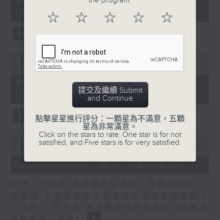
the program.
第一部份 Part 1 (HKT 13:05 -
minutes,
嘉賓：熊健慧醫生 (眼科專科醫生)
14:00)
0
☆
☆
☆
☆
☆
seconds
0
seconds
00:00
56:09
of
56
第二部份 Part 2 (HKT 14:04 -
minutes,
提交及繼續 Submit
15:00)
9
and Continue
seconds
點擊星星進行評分：一顆星為不滿意，五顆
星為非常滿意。
Click on the stars to rate: One star is for not
0
satisfied, and Five stars is for very satisfied.
seconds
00:00
49:19
of
49
06/08/2026 - 設計「耀」潛能
minutes,
19
訪問：文敏霞(香港耀能協會成人服務副總監)、
seconds
曾傲晴(香港耀能協會愛睿綜合職業康復服務中
心導師)、蔡文涵(香港耀能協會愛睿綜合職業康
復服務中心學員)