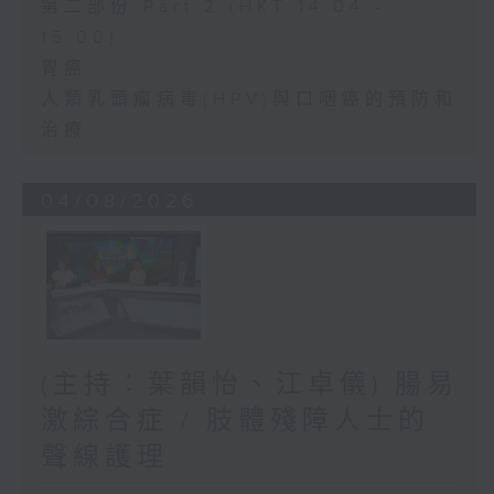
第二部份 Part 2 (HKT 14:04 -
15:00)
胃癌
人類乳頭瘤病毒(HPV)與口咽癌的預防和
治療
04/08/2026
(主持：葉韻怡、江卓儀) 腸易
激綜合症 / 肢體殘障人士的
聲線護理