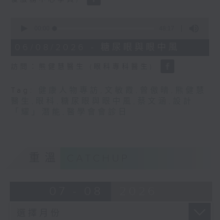
0
seconds
00:00
48:17
of
48
06/08/2026 - 糖尿眼與眼中風
minutes,
17
訪問：熊健慧醫生 (眼科專科醫生)
seconds
Tag:
健康人物專訪
,
文敏霞
,
曾傲晴
,
熊健慧
醫生
,
眼科
,
糖尿眼與眼中風
,
蔡文涵
,
設計
「耀」潛能
,
醫學會會診日
重溫
CATCHUP
07 - 08
2026