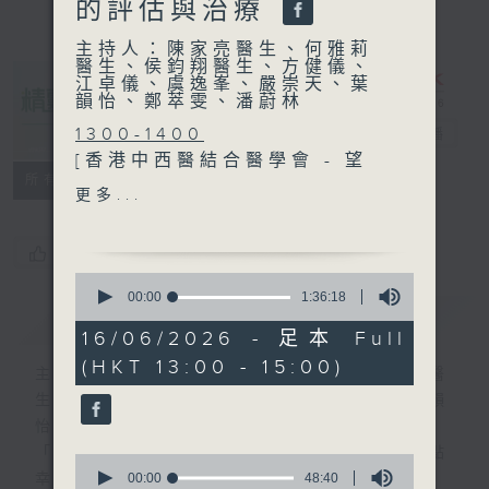
的評估與治療
主持人：陳家亮醫生、何雅莉
醫生、侯鈞翔醫生、方健儀、
江卓儀、虞逸峯、嚴崇天、葉
韻怡、鄭萃雯、潘蔚林
1300-1400
精靈一點
電台直播
[香港中西醫結合醫學會 - 望
所有集數
聞問切]
更多...
主題：兒童情緒障礙
嘉賓：林美玲醫生(精神科專
您喜歡這個節目嗎?
科醫生) 、陳翠萍(註冊中醫
0
師)
seconds
00:00
1:36:18
簡介
of
GIST
1
16/06/2026 - 足本 Full
1400-1500
hour,
(HKT 13:00 - 15:00)
36
主題：創新視障認知障礙症的
主持人：陳家亮醫生、何雅莉醫生、侯鈞翔醫
minutes,
評估與治療
生、方健儀、江卓儀、虞逸峯、嚴崇天、葉韻
18
seconds
嘉賓：趙達燊(香港盲人輔導
怡、鄭萃雯、潘蔚林
會一級職業治療師)、鄭柏榮
「醫學並不嚴肅！精靈面對，一點健康、多點
0
醫生(香港大學精神醫學系臨
seconds
00:00
48:40
幸福！」