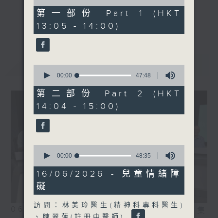
of
床助理教授、精神科專科醫
48
第一部份 Part 1 (HKT
生)
minutes,
《精靈一點》 健康資訊 守護大眾
更多...
13:05 - 14:00)
40
一眾主持與全港愛心醫護，健康專業人士攜
seconds
手，組織最強的醫學網絡，提供實用醫療健康
資訊。
最新
LATEST
星期一至五，下午 1 時10分 香港電台第一
0
seconds
00:00
47:48
台、港台電視31
of
下午2時 至 3 時 香港電台第一台
47
第二部份 Part 2 (HKT
minutes,
14:04 - 15:00)
48
seconds
0
seconds
00:00
48:35
of
48
16/06/2026 - 兒童情緒障
minutes,
礙
35
seconds
訪問：林美玲醫生(精神科專科醫生)
06/08/2026
相片集
、陳翠萍(註冊中醫師)