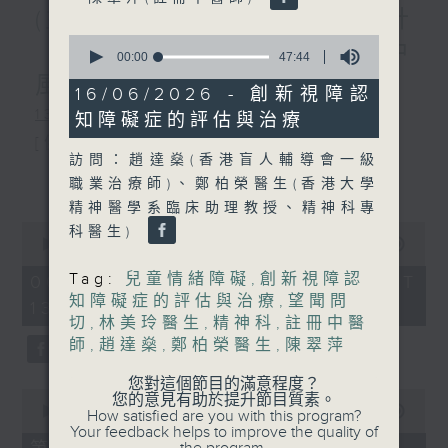
(主持：虞逸峯、廖杏茵) 設計
0
「耀」潛能 / 糖尿眼與眼中
seconds
00:00
47:44
of
風
47
16/06/2026 - 創新視障認
minutes,
1300-1400
知障礙症的評估與治療
44
seconds
[健康人物專訪]
訪問：趙達燊(香港盲人輔導會一級
主題：設計「耀」潛能
更多...
職業治療師)、鄭柏榮醫生(香港大學
精神醫學系臨床助理教授、精神科專
嘉賓：文敏霞(香港耀能協會成人服務副
0
科醫生)
總監)、曾傲晴(香港耀能協會愛睿綜合職
seconds
00:00
1:50:59
of
業康復服務中心導師)、蔡文涵(香港耀能
1
Tag:
兒童情緒障礙
,
創新視障認
06/08/2026 - 足本 Full (HKT
hour,
知障礙症的評估與治療
,
望聞問
13:05 - 15:00)
協會愛睿綜合職業康復服務中心學員)
50
切
,
林美玲醫生
,
精神科
,
註冊中醫
minutes,
59
師
,
趙達燊
,
鄭柏榮醫生
,
陳翠萍
seconds
1400-1500
您對這個節目的滿意程度？
0
您的意見有助於提升節目質素。
[醫學會會診日]
seconds
00:00
55:00
How satisfied are you with this program?
of
Your feedback helps to improve the quality of
主題：糖尿眼與眼中風
55