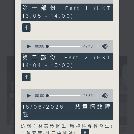
of
床助理教授、精神科專科醫
48
第一部份 Part 1 (HKT
生)
minutes,
《精靈一點》 健康資訊 守護大眾
更多...
13:05 - 14:00)
40
一眾主持與全港愛心醫護，健康專業人士攜
seconds
手，組織最強的醫學網絡，提供實用醫療健康
資訊。
最新
LATEST
星期一至五，下午 1 時10分 香港電台第一
0
seconds
00:00
47:48
台、港台電視31
of
下午2時 至 3 時 香港電台第一台
47
第二部份 Part 2 (HKT
minutes,
14:04 - 15:00)
48
seconds
0
seconds
00:00
48:35
of
48
16/06/2026 - 兒童情緒障
minutes,
礙
35
seconds
訪問：林美玲醫生(精神科專科醫生)
06/08/2026
相片集
、陳翠萍(註冊中醫師)