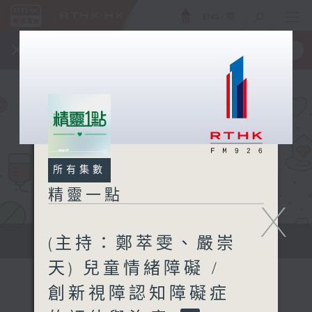
ENG
/
簡
×
全新 RTHK On The Go
取得
一手掌握 RTHK 電台、電視節目
所有集數
精靈一點
X
(主持：鄭萃雯、嚴崇
提供實用醫療健康資訊
天) 兒童情緒障礙 /
創新視障認知障礙症