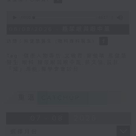
0
seconds
00:00
48:17
of
48
06/08/2026 - 糖尿眼與眼中風
minutes,
17
訪問：熊健慧醫生 (眼科專科醫生)
seconds
Tag:
健康人物專訪
,
文敏霞
,
曾傲晴
,
熊健慧
醫生
,
眼科
,
糖尿眼與眼中風
,
蔡文涵
,
設計
「耀」潛能
,
醫學會會診日
重溫
CATCHUP
07 - 08
2026