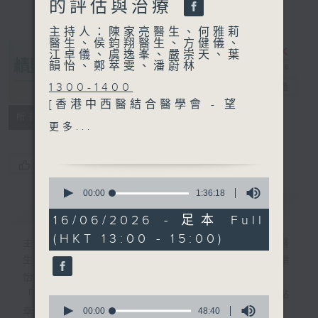
的評估與治療
主持人：陳家亮醫生、何雅莉
醫生、侯鈞翔醫生、方健儀、
江卓儀、虞逸峯、嚴崇天、葉
韻怡、鄭萃雯、潘蔚林
1300-1400
精靈一點
電台直播
[香港中西醫結合醫學會 - 望
所有集數
聞問切]
更多...
主題：兒童情緒障礙
嘉賓：林美玲醫生(精神科專
您喜歡這個節目嗎?
科醫生) 、陳翠萍(註冊中醫
0
師)
seconds
00:00
1:36:18
簡介
of
GIST
1
16/06/2026 - 足本 Full
1400-1500
hour,
(HKT 13:00 - 15:00)
36
主題：創新視障認知障礙症的
主持人：陳家亮醫生、何雅莉醫生、侯鈞翔醫
minutes,
評估與治療
生、方健儀、江卓儀、虞逸峯、嚴崇天、葉韻
18
seconds
嘉賓：趙達燊(香港盲人輔導
怡、鄭萃雯、潘蔚林
會一級職業治療師)、鄭柏榮
「醫學並不嚴肅！精靈面對，一點健康、多點
0
醫生(香港大學精神醫學系臨
seconds
00:00
48:40
幸福！」