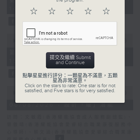
the program.
第一部份 Part 1 (HKT 13:05 -
minutes,
嘉賓：熊健慧醫生 (眼科專科醫生)
14:00)
0
☆
☆
☆
☆
☆
seconds
0
seconds
00:00
56:09
of
56
第二部份 Part 2 (HKT 14:04 -
minutes,
提交及繼續 Submit
15:00)
9
and Continue
seconds
點擊星星進行評分：一顆星為不滿意，五顆
星為非常滿意。
Click on the stars to rate: One star is for not
0
satisfied, and Five stars is for very satisfied.
seconds
00:00
49:19
of
49
06/08/2026 - 設計「耀」潛能
minutes,
19
訪問：文敏霞(香港耀能協會成人服務副總監)、
seconds
曾傲晴(香港耀能協會愛睿綜合職業康復服務中
心導師)、蔡文涵(香港耀能協會愛睿綜合職業康
復服務中心學員)