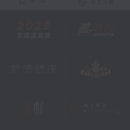
聯 絡
公眾回饋