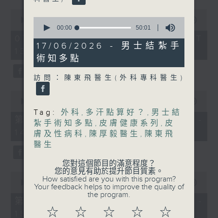
嘉賓：陳麗珊 (廣華醫院顧問助產士)
0
1330-1400
seconds
0
00:00
1:50:59
of
seconds
00:00
50:01
主題：結節性癢疹
1
of
07/08/2026 - 足本 Full (HKT
hour,
50
17/06/2026 - 男士結紮手
13:05 - 15:00)
嘉賓：鄭學輝醫生(皮膚及性病科專科醫
50
minutes,
術知多點
minutes,
1
59
生)
second
seconds
訪問：陳東飛醫生(外科專科醫生)
0
1400-1500
seconds
00:00
55:00
of
Tag:
外科
,
多汗點算好？
,
男士結
[精神科醫學院系列]
55
第一部份 Part 1 (HKT 13:05 -
紮手術知多點
,
皮膚健康系列
,
皮
minutes,
主題：長者情緒健康
14:00)
0
膚及性病科
,
陳厚毅醫生
,
陳東飛
seconds
醫生
嘉賓：潘佩璆醫生(精神科專科醫生)
您對這個節目的滿意程度？
您的意見有助於提升節目質素。
0
How satisfied are you with this program?
seconds
00:00
56:09
Your feedback helps to improve the quality of
of
the program.
56
第二部份 Part 2 (HKT 14:04 -
minutes,
☆
☆
☆
☆
☆
15:00)
9