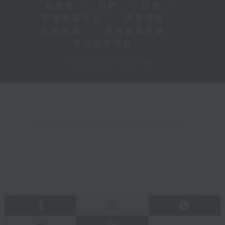
新聞稿
|
招聘
|
招標
|
知識產權告示
|
常見問題
|
私隱政策
|
無障礙播放器
|
其他語言內容
|
© 2026 rthk.hk