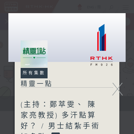
ENG
/
簡
×
全新 RTHK On The Go
取得
一手掌握 RTHK 電台、電視節目
所有集數
X
精靈一點
(主持：鄭萃雯、 陳
提供實用醫療健康資訊
家亮教授) 多汗點算
好？ / 男士結紮手術