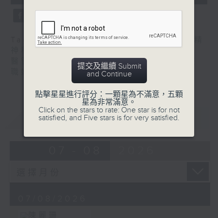
seconds
Tag:
潘佩璆醫生
,
皮膚及性病科
,
精神科
,
精
神科醫學院系列
,
結節性癢疹
,
鄭學輝醫生
,
醫管局精靈直播
,
長者情緒健康
,
陳麗珊
,
雙
提交及繼續 Submit
職媽媽的母乳歷程
and Continue
點擊星星進行評分：一顆星為不滿意，五顆
星為非常滿意。
Click on the stars to rate: One star is for not
重溫
CATCHUP
satisfied, and Five stars is for very satisfied.
07 - 08
2026
07/08/2026