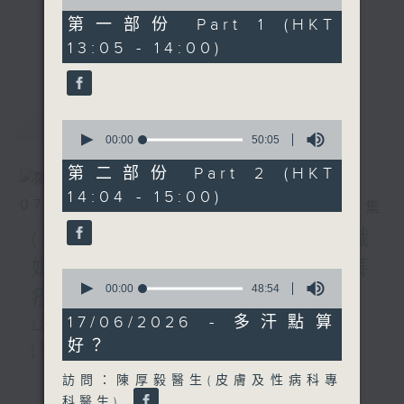
of
49
第一部份 Part 1 (HKT
minutes,
《精靈一點》 健康資訊 守護大眾
更多...
13:05 - 14:00)
0
一眾主持與全港愛心醫護，健康專業人士攜
seconds
手，組織最強的醫學網絡，提供實用醫療健康
資訊。
最新
LATEST
星期一至五，下午 1 時10分 香港電台第一
0
seconds
00:00
50:05
台、港台電視31
of
下午2時 至 3 時 香港電台第一台
50
第二部份 Part 2 (HKT
minutes,
14:04 - 15:00)
5
07/08/2026
相片集
seconds
(主持：方健儀、潘蔚林) 雙職
媽媽的母乳歷程 / 結節性癢
0
seconds
00:00
48:54
疹 / 長者情緒健康
of
48
17/06/2026 - 多汗點算
1300-1330
minutes,
好？
54
[醫管局精靈直播]
seconds
主題：雙職媽媽的母乳歷程
更多...
訪問：陳厚毅醫生(皮膚及性病科專
科醫生)