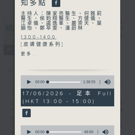
知多點
主持人：陳家亮醫生、何雅莉
醫生、侯鈞翔醫生、方健儀、
江卓儀、虞逸峯、嚴崇天、葉
韻怡、鄭萃雯、潘蔚林
1300-1400
精靈一點
電台直播
[皮膚健康系列]
所有集數
主題：多汗點算好？
更多...
嘉賓：陳厚毅醫生(皮膚及性
病科專科醫生)
您喜歡這個節目嗎?
1400-1500
0
主題：男士結紮手術知多點
seconds
00:00
1:38:55
簡介
of
GIST
嘉賓：陳東飛醫生(外科專科
1
17/06/2026 - 足本 Full
醫生)
hour,
(HKT 13:00 - 15:00)
38
主持人：陳家亮醫生、何雅莉醫生、侯鈞翔醫
minutes,
生、方健儀、江卓儀、虞逸峯、嚴崇天、葉韻
55
seconds
怡、鄭萃雯、潘蔚林
「醫學並不嚴肅！精靈面對，一點健康、多點
0
seconds
00:00
49:00
幸福！」