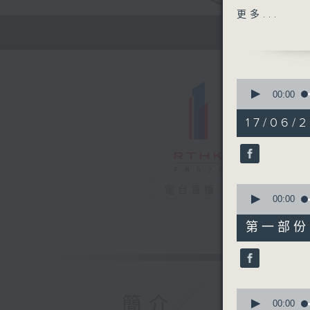
主題：多汗
更多...
嘉賓：陳厚
1400-150
主題：男士
嘉賓：陳東
0
seconds
00:00
of
1
17/06/2
hour,
38
minutes,
55
seconds
90%
0
電台直播
seconds
00:00
of
49
第一部份 P
minutes,
0
seconds
90%
0
簡介
seconds
00:00