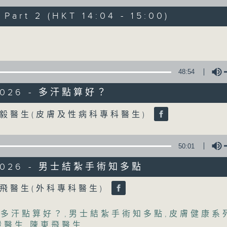
art 2 (HKT 14:04 - 15:00)
《精靈一點》 健康資訊 守護大眾
Volume
一眾主持與全港愛心醫護，健康專業人士攜
健康資訊。
星期一至五，下午 1 時10分 香港電台第一台
48:54
下午2時 至 3 時 香港電台第一台
/2026 - 多汗點算好？
Volume
毅醫生(皮膚及性病科專科醫生)
50:01
/2026 - 男士結紮手術知多點
olume
飛醫生(外科專科醫生)
,
多汗點算好？
,
男士結紮手術知多點
,
皮膚健康系
毅醫生
,
陳東飛醫生