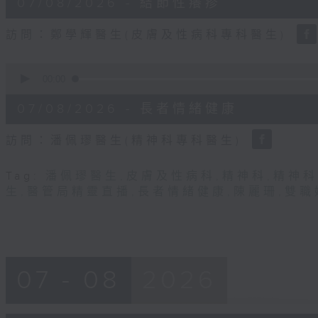
07/08/2026 - 結節性癢疹
minutes,
31
seconds
Volume
訪問：鄭學輝醫生(皮膚及性病科專科醫生)
90%
0
seconds
00:00
of
49
07/08/2026 - 長者情緒健康
minutes,
22
seconds
Volume
訪問：潘佩璆醫生(精神科專科醫生)
90%
Tag:
潘佩璆醫生
,
皮膚及性病科
,
精神科
,
精神科
生
,
醫管局精靈直播
,
長者情緒健康
,
陳麗珊
,
雙職
07 - 08
2026