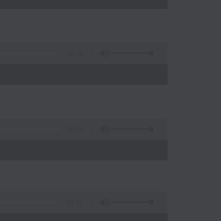
49:26
)
18:44
21:31