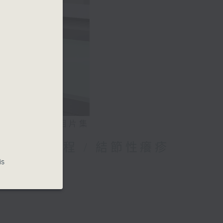
相片集
媽的母乳歷程 / 結節性癢疹
is