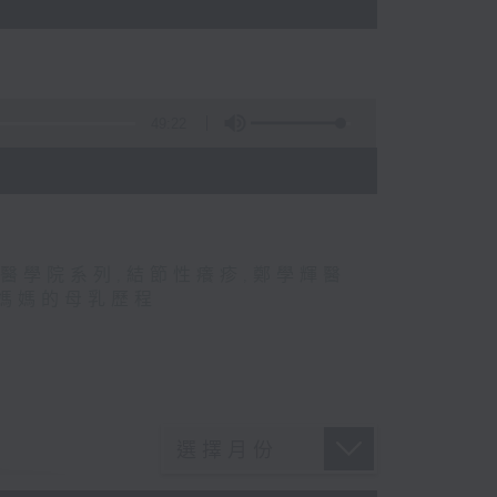
49:22
醫學院系列
,
結節性癢疹
,
鄭學輝醫
媽媽的母乳歷程