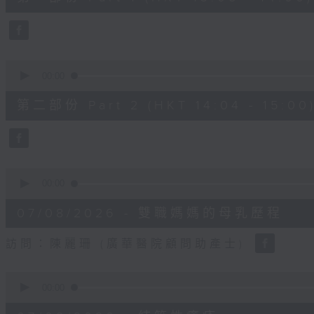
minutes,
50
seconds
Volume
90%
0
seconds
00:00
of
49
第二部份 Part 2 (HKT 14:04 - 15:00
minutes,
26
seconds
Volume
90%
0
seconds
00:00
of
18
07/08/2026 - 雙職媽媽的母乳歷程
minutes,
44
seconds
Volume
訪問：陳麗珊 (廣華醫院顧問助產士)
90%
0
seconds
00:00
of
21