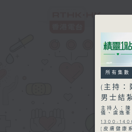
所有集數
(主持：
男士結
主持人：陳
儀、虞逸峯
1300-140
[皮膚健康