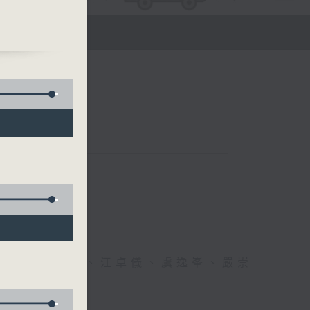
醫生、方健儀、江卓儀、虞逸峯、嚴崇
幸福！」