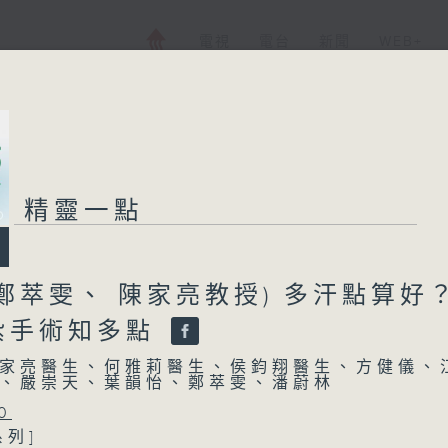
電視
電台
新聞
WEB+
精靈一點
鄭萃雯、 陳家亮教授) 多汗點算好？
紮手術知多點
家亮醫生、何雅莉醫生、侯鈞翔醫生、方健儀、
、嚴崇天、葉韻怡、鄭萃雯、潘蔚林
0
系列]