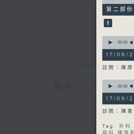
of
50
GIST
第二部份 P
minutes,
5
seconds
90%
0
seconds
00:00
of
48
17/06
minutes,
54
seconds
訪問：陳厚
90%
0
最新
seconds
00:00
of
50
LATEST
17/06
minutes,
1
second
V
訪問：陳東
90%
Tag:
外科
病科
,
陳厚