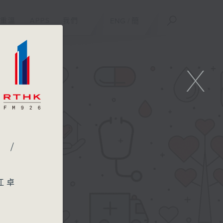
重溫
APPS
我們
ENG
/
簡
X
 /
江卓