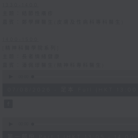
1330-1400
主題：結節性癢疹
嘉賓：鄭學輝醫生(皮膚及性病科專科醫生)
1400-1500
[精神科醫學院系列]
主題：長者情緒健康
嘉賓：潘佩璆醫生(精神科專科醫生)
0
seconds
00:00
of
1
07/08/2026 - 足本 Full (HKT 13:00 
hour,
38
minutes,
6
seconds
Volume
90%
0
seconds
00:00
of
48
第一部份 Part 1 (HKT 13:05 - 14:00)