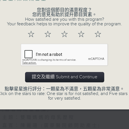
您對這個節目的滿意程度？
您的意見有助於提升節目質素。
How satisfied are you with this program?
Your feedback helps to improve the quality of the program.
☆
☆
☆
☆
☆
07/08/2026
提交及繼續 Submit and Continue
(主持：方健儀、潘蔚林) 雙職媽
點擊星星進行評分：一顆星為不滿意，五顆星為非常滿意。
/ 長者情緒健康
lick on the stars to rate: One star is for not satisfied, and Five stars 
for very satisfied.
1300-1330
[醫管局精靈直播]
主題：雙職媽媽的母乳歷程
嘉賓：陳麗珊 (廣華醫院顧問助產士)