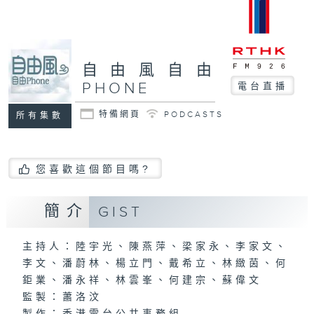
自由風自由
PHONE
電台直播
特備網頁
PODCASTS
所有集數
您喜歡這個節目嗎?
簡介
GIST
主持人：陸宇光、陳燕萍、梁家永、李家文、
李文、潘蔚林、楊立門、戴希立、林緻茵、何
鉅業、潘永祥、林雲峯、何建宗、蘇偉文
監製：蕭洛汶