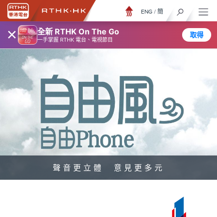
ENG
/
簡
×
全新 RTHK On The Go
取得
一手掌握 RTHK 電台、電視節目
聲音更立體 意見更多元