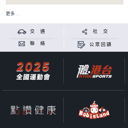
更多 ...
交 通
社 交
聯 絡
公眾回饋