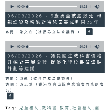
0
seconds
00:00
18:22
of
18
06/08/2026 - 5歲男童被虐致死 母
minutes,
親誤殺及殘酷對待兒童罪成判囚22年
22
seconds
訪問：陳文宜（社福界立法會議員 ）
0
seconds
00:00
20:08
of
20
06/08/2026 - 議員關注教科書價格
minutes,
升幅對基層影響 提優化學校書簿津貼
8
seconds
計劃等建議
訪問：鄧飛（教育界立法會議員）
訪問：吳志華（香港教育出版專業協會內務副會
長）
Tag:
兒童權利
,
教科書
,
教育
,
社會福利
,
虐