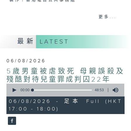
製作：香港電台公共事務組
聲音更立體 意見更多元
更多...
1872311 始終如一
製作：
香港電台公共事務組
最新
LATEST
讚好Like「
RTHK 香港電台公共事務組
」
Facebook專頁
06/08/2026
5歲男童被虐致死 母親誤殺及
殘酷對待兒童罪成判囚22年
0
seconds
00:00
48:53
of
48
06/08/2026 - 足本 Full (HKT
minutes,
17:00 - 18:00)
53
seconds