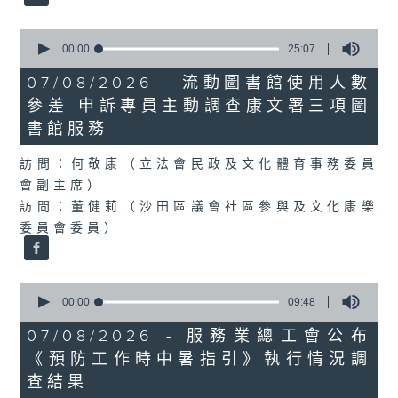
0
seconds
00:00
25:07
of
25
07/08/2026 - 流動圖書館使用人數
minutes,
參差 申訴專員主動調查康文署三項圖
7
seconds
書館服務
訪問：何敬康（立法會民政及文化體育事務委員
會副主席）
訪問：董健莉（沙田區議會社區參與及文化康樂
委員會委員）
0
seconds
00:00
09:48
of
9
07/08/2026 - 服務業總工會公布
minutes,
《預防工作時中暑指引》執行情況調
48
seconds
查結果