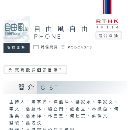
自由風自由
PHONE
電台直播
特備網頁
PODCASTS
所有集數
您喜歡這個節目嗎?
簡介
GIST
主持人：陸宇光、陳燕萍、梁家永、李家文、
李文、潘蔚林、楊立門、戴希立、林緻茵、何
鉅業、潘永祥、林雲峯、何建宗、蘇偉文
監製：蕭洛汶