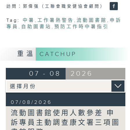
訪問：郭偉强（工聯會職安健協會顧問）
Tag:
中暑
,
工作暑熱警告
,
流動圖書館
,
申訴
專員
,
自助圖書站
,
預防工作時中暑指引
重溫
CATCHUP
07 - 08
2026
07/08/2026
流動圖書館使用人數參差 申
訴專員主動調查康文署三項圖