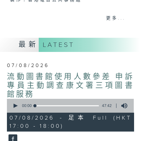
製作：香港電台公共事務組
聲音更立體 意見更多元
更多...
1872311 始終如一
製作：
香港電台公共事務組
最新
LATEST
讚好Like「
RTHK 香港電台公共事務組
」
Facebook專頁
07/08/2026
流動圖書館使用人數參差 申訴
專員主動調查康文署三項圖書
館服務
0
seconds
00:00
47:42
of
47
07/08/2026 - 足本 Full (HKT
minutes,
17:00 - 18:00)
42
seconds