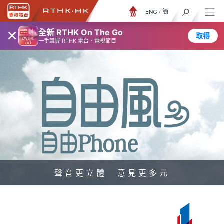
ENG
/
簡
×
全新 RTHK On The Go
取得
一手掌握 RTHK 電台、電視節目
聲音更立體 意見更多元