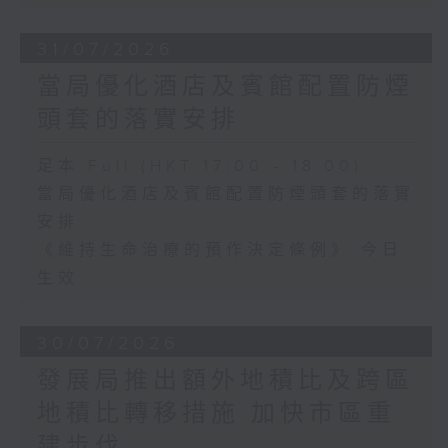
31/07/2026
當局優化酒店及賓館配置防煙
頭套的落實安排
足本 Full (HKT 17:00 - 18:00)
當局優化酒店及賓館配置防煙頭套的落實
安排
《維持生命治療的預作決定條例》 今日
生效
30/07/2026
發展局推出額外地積比及跨區
地積比轉移措施 加快市區重
建步伐