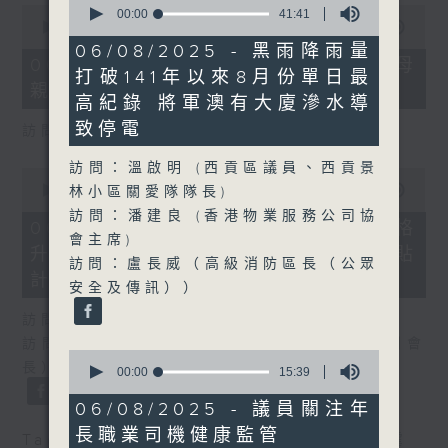
0
seconds
00:00
41:41
seconds
00:00
18:22
of
of
41
06/08/2025 - 黑雨降雨量
18
minutes,
06/08/2026 - 5歲男童被虐致死 母
minutes,
打破141年以來8月份單日最
41
親誤殺及殘酷對待兒童罪成判囚22年
22
seconds
高紀錄 將軍澳有大廈滲水導
seconds
致停電
訪問：陳文宜（社福界立法會議員 ）
訪問：溫啟明 (西貢區議員、西貢景
0
seconds
00:00
20:08
林小區關愛隊隊長)
of
訪問：潘建良 (香港物業服務公司協
20
06/08/2026 - 議員關注教科書價格
minutes,
會主席)
升幅對基層影響 提優化學校書簿津貼
8
訪問：盧長威（高級消防區長（公眾
seconds
計劃等建議
安全及傳訊））
訪問：鄧飛（教育界立法會議員）
訪問：吳志華（香港教育出版專業協會內務副會
0
長）
seconds
00:00
15:39
of
15
06/08/2025 - 議員關注年
minutes,
長職業司機健康監管
39
Tag:
兒童權利
,
教科書
,
教育
,
社會福利
,
虐