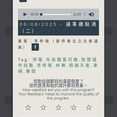
議員關注教科書價格升幅對基層影響 提
0
優化學校書簿津貼計劃等建議
seconds
00:00
11:29
of
11
06/08/2025 - 議事廳點滴
minutes,
（二）
05/08/2026
29
seconds
「Fun Coffee」投資騙案 警
嘉賓：李梓敬（新界東北立法會議
員）
方接獲225宗報案
Tag:
停電
,
年長職業司機
,
智慧城
足本 Full (HKT 17:00 - 18:00)
市指數
,
李梓敬
,
林琳
,
極端天氣
,
車
「Fun Coffee」投資騙案 警方接獲
禍
,
暴雨
225宗報案
您對這個節目的滿意程度？
加強規管放債人首階段措施8月起生效
您的意見有助於提升節目質素。
How satisfied are you with this program?
Your feedback helps to improve the quality of
the program.
04/08/2026
☆
☆
☆
☆
☆
學界探討以聯校協作模式運用