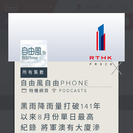
ENG
/
簡
×
全新 RTHK On The Go
取得
一手掌握 RTHK 電台、電視節目
X
所有集數
自由風自由PHONE
特備網頁
PODCASTS
聲音更立體 意見更多元
黑雨降雨量打破141年
以來8月份單日最高
紀錄 將軍澳有大廈滲