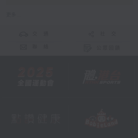
更多 ...
交 通
社 交
聯 絡
公眾回饋