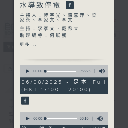
水導致停電
主持人：陸宇光、陳燕萍、梁
家永、李家文、李文
自由風自由
主持：李家文、戴希立
PHONE
助理編導：何展鵬
電台直播
高級編導：李以莊
更多...
特備網頁
PODCASTS
所有集數
監製：林嘉瑜
製作：香港電台公共事務組
0
您喜歡這個節目嗎?
seconds
00:00
1:56:25
of
1
06/08/2025 - 足本 Full
簡介
hour,
GIST
(HKT 17:00 - 20:00)
56
minutes,
25
主持人：陸宇光、陳燕萍、梁家永、李家文、
seconds
李文
0
監製：蕭洛汶
seconds
00:00
50:10
製作：香港電台公共事務組
of
50