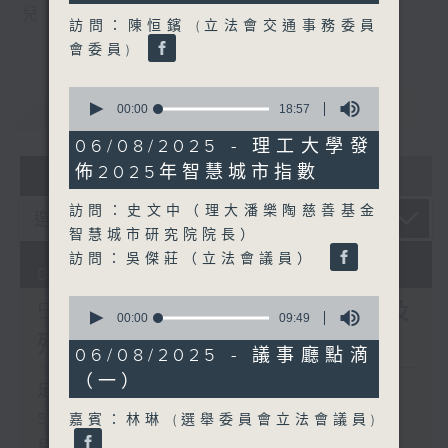
seconds
兒
訪問：陳恒鑌 (立法會交通事務委員
會委員)
0
重溫
CATCHUP
seconds
00:00
18:57
of
18
06/08/2025 - 理工大學發
minutes,
07 - 08
2026
佈2025年智慧城市指數
57
seconds
訪問：史文中（理大潘樂陶慈善基金
智慧城市研究院院長）
訪問：吳傑莊（立法會議員）
06/08/2026
0
5歲男童被虐致死 母親誤殺及
seconds
00:00
09:49
of
殘酷對待兒童罪成判囚22年
9
06/08/2025 - 議事廳點滴
minutes,
（一）
49
足本 Full (HKT 17:00 - 18:00)
seconds
5歲男童被虐致死 母親誤殺及殘酷對待
嘉賓：林琳 (選舉委員會立法會議員)
兒童罪成判囚22年