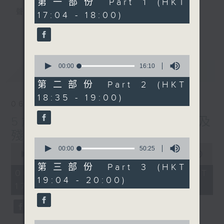
第一部份 Part 1 (HKT
minutes,
聲音更立體 意見更多元
17:04 - 18:00)
10
seconds
1872311 始終如一
更多...
製作：
香港電台公共事務組
0
讚好Like「
RTHK 香港電台公共事務組
」
seconds
00:00
16:10
最新
LATEST
Facebook專頁
of
16
第二部份 Part 2 (HKT
minutes,
18:35 - 19:00)
10
06/08/2026
seconds
5歲男童被虐致死 母親誤殺及
殘酷對待兒童罪成判囚22年
0
0
seconds
00:00
50:25
seconds
00:00
48:53
of
of
50
第三部份 Part 3 (HKT
48
06/08/2026 - 足本 Full (HKT
minutes,
minutes,
19:04 - 20:00)
25
17:00 - 18:00)
53
seconds
seconds
0