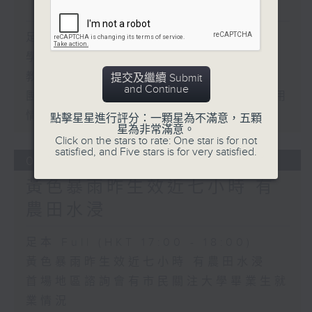
「智啟學教」撥款
足本 Full (HKT 17:00 - 18:00)
學界探討以聯校協作模式運用「智啟學
教」撥款
提交及繼續 Submit
and Continue
團體關注觸覺引路帶和警示帶物料與應用
情況
點擊星星進行評分：一顆星為不滿意，五顆
星為非常滿意。
Click on the stars to rate: One star is for not
satisfied, and Five stars is for very satisfied.
03/08/2026
黃色暴雨昨生效近七小時 有
農田水浸
足本 Full (HKT 17:00 - 18:00)
黃色暴雨昨生效近七小時 有農田水浸
首場地區諮詢會有市民關注大學畢業生就
業情況