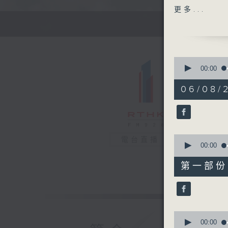
高級編導：
更多...
監製：林嘉
製作：香港
0
seconds
00:00
of
0
06/08/
seconds
90%
0
電台直播
seconds
00:00
of
0
第一部份 P
seconds
90%
0
seconds
00:00