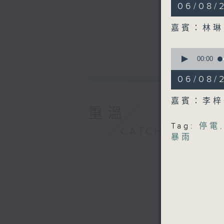
9
06/08
minutes,
49
seconds
嘉賓：林琳
90%
0
seconds
00:00
of
11
06/08
minutes,
29
seconds
嘉賓：李
90%
重溫
Tag:
停電
CATCHUP
暴雨