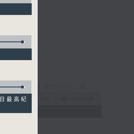
cebook專頁
對待兒童罪成判囚22年
單日最高紀
48:53
- 18:00)