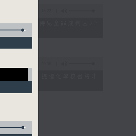
18:22
母親誤殺及殘酷對待兒童罪成判囚22
20:08
格升幅對基層影響 提優化學校書簿津
會長）