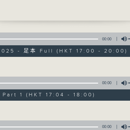
李以莊
瑜
聲音更立體 意見更多元
電台公共事務組
00:00
2025 - 足本 Full (HKT 17:00 - 20:00)
Volume
自由風自由PHON
特備網頁
PODCASTS
所有集數
00:00
您喜歡這個節目嗎?
art 1 (HKT 17:04 - 18:00)
Volume
主持人：陸宇光、陳燕萍、梁家永、李家文、
監製：蕭洛汶
00:00