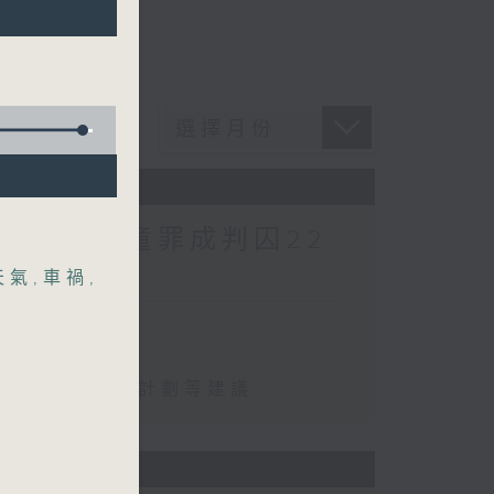
酷對待兒童罪成判囚22
天氣
,
車禍
,
罪成判囚22年
化學校書簿津貼計劃等建議