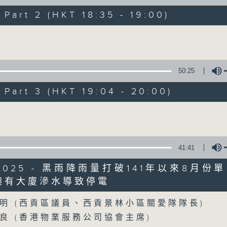
製作：香港電台公共事務組
art 2 (HKT 18:35 - 19:00)
Volume
聲音更立體 意見更多元
1872311 始終如一
50:25
製作：
香港電台公共事務組
讚好Like「
RTHK 香港電台公共事務組
」Fa
art 3 (HKT 19:04 - 20:00)
Volume
06/08/2026
5歲男童被虐致死 母親誤殺及殘酷
41:41
0
8/2025 - 黑雨降雨量打破141年以來8月份
seconds
00:00
of
澳有大廈滲水導致停電
48
06/08/2026 - 足本 Full (HKT 17:00 
Volume
minutes,
53
明 (西貢區議員、西貢景林小區關愛隊隊長)
seconds
Volume
90%
良 (香港物業服務公司協會主席)