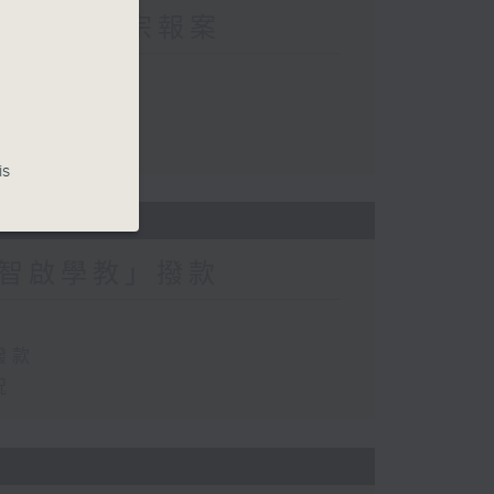
方接獲225宗報案
宗報案
is
智啟學教」撥款
撥款
況