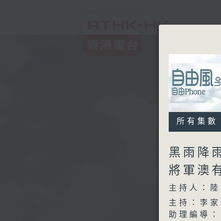
所有集數
黑雨降雨
將軍澳
主持人：陸
主持：李家
助理編導：