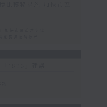
積比轉移措施 加快市區
施 加快市區重建步伐
供家長選校時參考
「1823」建議
建議