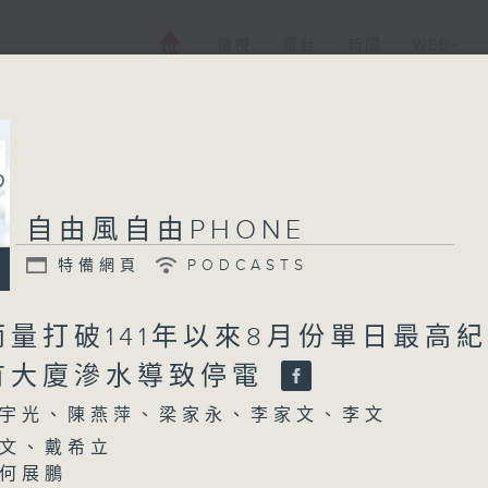
電視
電台
新聞
WEB+
自由風自由PHONE
特備網頁
PODCASTS
量打破141年以來8月份單日最高
有大廈滲水導致停電
宇光、陳燕萍、梁家永、李家文、李文
文、戴希立
何展鵬