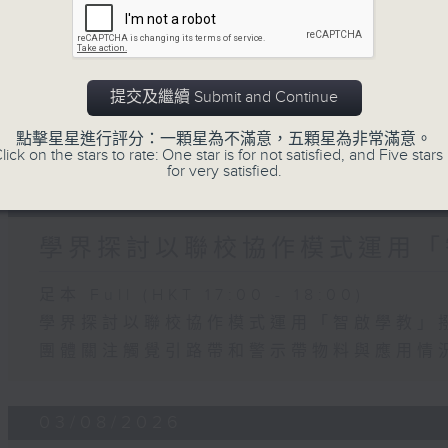
「Fun Coffee」投資騙案 警
足本 Full (HKT 17:00 - 18:00)
提交及繼續 Submit and Continue
「Fun Coffee」投資騙案 警方接獲225
加強規管放債人首階段措施8月起生效
點擊星星進行評分：一顆星為不滿意，五顆星為非常滿意。
lick on the stars to rate: One star is for not satisfied, and Five stars 
for very satisfied.
04/08/2026
學界探討以聯校協作模式運用「
足本 Full (HKT 17:00 - 18:00)
學界探討以聯校協作模式運用「智啟學教」
團體關注觸覺引路帶和警示帶物料與應用情
03/08/2026