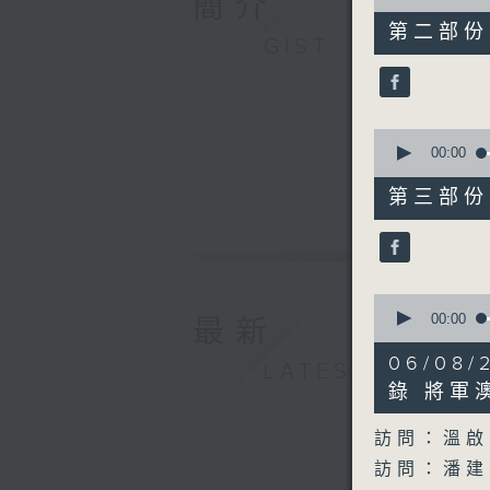
簡介
of
0
第二部份 P
seconds
GIST
90%
0
seconds
00:00
of
50
第三部份 P
minutes,
25
seconds
90%
0
seconds
00:00
最新
of
41
06/0
LATEST
minutes,
41
錄 將軍
seconds
90%
訪問：溫啟
訪問：潘建