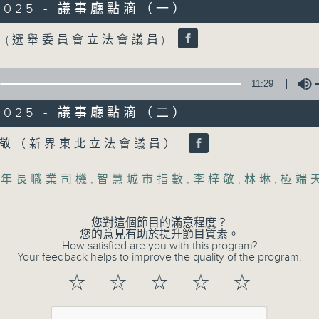
/2025 - 議事廳點滴（一）
Volume
 (選舉委員會立法會議員)
07 - 08
2026
11:29
/2025 - 議事廳點滴（二）
06/08/2026
Volume
梓敬（新界東北立法會議員）
5歲男童被虐致死 母親誤殺及殘
年
,
年長職業司機
,
智慧城市指數
,
李梓敬
,
林琳
,
極端
足本 Full (HKT 17:00 - 18:00)
您對這個節目的滿意程度？
5歲男童被虐致死 母親誤殺及殘酷對待兒童
您的意見有助於提升節目質素。
How satisfied are you with this program?
議員關注教科書價格升幅對基層影響 提優
Your feedback helps to improve the quality of the program.
☆
☆
☆
☆
☆
05/08/2026