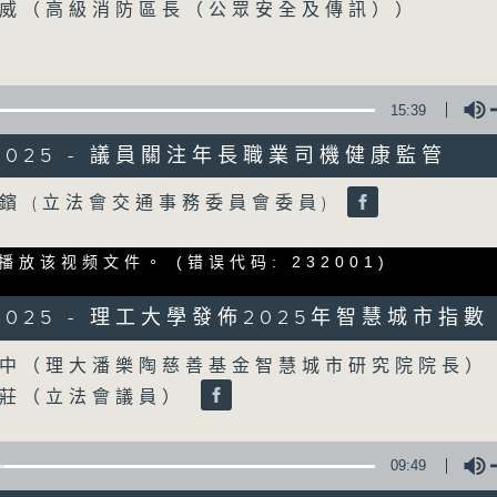
威（高級消防區長（公眾安全及傳訊））
0
seconds
00:00
of
18
06/08/2026 - 5歲男童被虐致死 
minutes,
22
15:39
年
seconds
Volume
90%
/2025 - 議員關注年長職業司機健康監管
訪問：陳文宜（社福界立法會議員 ）
Volume
鑌 (立法會交通事務委員會委員)
0
seconds
00:00
of
播放该视频文件。
(错误代码: 232001)
20
00:00
06/08/2026 - 議員關注教科書價
minutes,
8
貼計劃等建議
/2025 - 理工大學發佈2025年智慧城市指數
seconds
Volume
Volume
90%
訪問：鄧飛（教育界立法會議員）
中（理大潘樂陶慈善基金智慧城市研究院院長）
訪問：吳志華（香港教育出版專業協會內務副
傑莊（立法會議員）
09:49
Tag:
兒童權利
,
教科書
,
教育
,
社會福利
,
虐兒