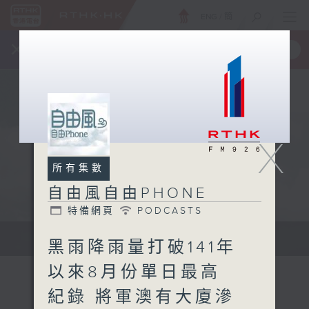
ENG
/
簡
×
全新 RTHK On The Go
取得
一手掌握 RTHK 電台、電視節目
X
所有集數
自由風自由PHONE
特備網頁
PODCASTS
聲音更立體 意見更多元
黑雨降雨量打破141年
以來8月份單日最高
紀錄 將軍澳有大廈滲