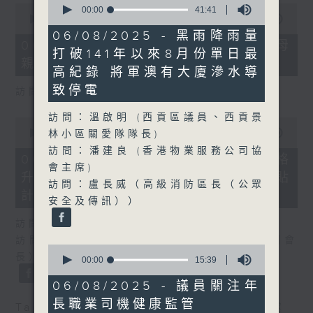
0
seconds
00:00
41:41
seconds
00:00
18:22
of
of
41
06/08/2025 - 黑雨降雨量
18
minutes,
06/08/2026 - 5歲男童被虐致死 母
minutes,
打破141年以來8月份單日最
41
親誤殺及殘酷對待兒童罪成判囚22年
22
seconds
高紀錄 將軍澳有大廈滲水導
seconds
致停電
訪問：陳文宜（社福界立法會議員 ）
訪問：溫啟明 (西貢區議員、西貢景
0
seconds
00:00
20:08
林小區關愛隊隊長)
of
訪問：潘建良 (香港物業服務公司協
20
06/08/2026 - 議員關注教科書價格
minutes,
會主席)
升幅對基層影響 提優化學校書簿津貼
8
訪問：盧長威（高級消防區長（公眾
seconds
計劃等建議
安全及傳訊））
訪問：鄧飛（教育界立法會議員）
訪問：吳志華（香港教育出版專業協會內務副會
0
長）
seconds
00:00
15:39
of
15
06/08/2025 - 議員關注年
minutes,
長職業司機健康監管
39
Tag:
兒童權利
,
教科書
,
教育
,
社會福利
,
虐