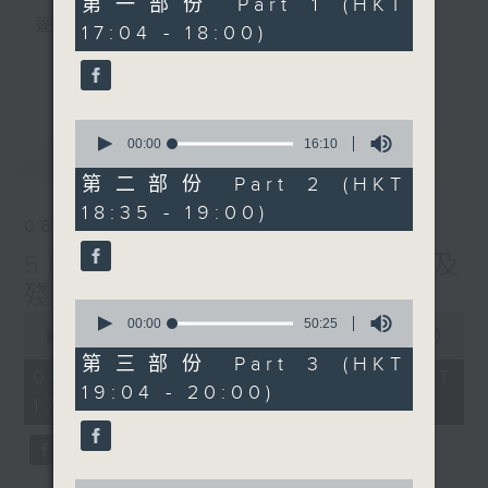
第一部份 Part 1 (HKT
seconds
聲音更立體 意見更多元
17:04 - 18:00)
1872311 始終如一
更多...
製作：
香港電台公共事務組
0
讚好Like「
RTHK 香港電台公共事務組
」
seconds
00:00
16:10
最新
LATEST
Facebook專頁
of
16
第二部份 Part 2 (HKT
minutes,
18:35 - 19:00)
10
06/08/2026
seconds
5歲男童被虐致死 母親誤殺及
殘酷對待兒童罪成判囚22年
0
0
seconds
00:00
50:25
seconds
00:00
48:53
of
of
50
第三部份 Part 3 (HKT
48
06/08/2026 - 足本 Full (HKT
minutes,
minutes,
19:04 - 20:00)
25
17:00 - 18:00)
53
seconds
seconds
0