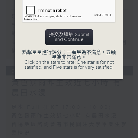
「智啟學教」撥款
足本 Full (HKT 17:00 - 18:00)
學界探討以聯校協作模式運用「智啟學
教」撥款
提交及繼續 Submit
and Continue
團體關注觸覺引路帶和警示帶物料與應用
情況
點擊星星進行評分：一顆星為不滿意，五顆
星為非常滿意。
Click on the stars to rate: One star is for not
satisfied, and Five stars is for very satisfied.
03/08/2026
黃色暴雨昨生效近七小時 有
農田水浸
足本 Full (HKT 17:00 - 18:00)
黃色暴雨昨生效近七小時 有農田水浸
首場地區諮詢會有市民關注大學畢業生就
業情況