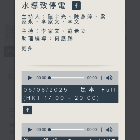
水導致停電
主持人：陸宇光、陳燕萍、梁
家永、李家文、李文
自由風自由
主持：李家文、戴希立
PHONE
助理編導：何展鵬
電台直播
高級編導：李以莊
更多...
特備網頁
PODCASTS
所有集數
監製：林嘉瑜
製作：香港電台公共事務組
0
您喜歡這個節目嗎?
seconds
00:00
00:00
of
0
06/08/2025 - 足本 Full
簡介
seconds
GIST
(HKT 17:00 - 20:00)
主持人：陸宇光、陳燕萍、梁家永、李家文、
李文
0
監製：蕭洛汶
seconds
00:00
00:00
製作：香港電台公共事務組
of
0