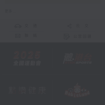
更多 ...
交 通
社 交
聯 絡
公眾回饋