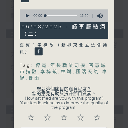
議員關注教科書價格升幅對基層影響 提
0
優化學校書簿津貼計劃等建議
seconds
00:00
11:29
of
11
06/08/2025 - 議事廳點滴
minutes,
（二）
05/08/2026
29
seconds
「Fun Coffee」投資騙案 警
嘉賓：李梓敬（新界東北立法會議
員）
方接獲225宗報案
Tag:
停電
,
年長職業司機
,
智慧城
足本 Full (HKT 17:00 - 18:00)
市指數
,
李梓敬
,
林琳
,
極端天氣
,
車
「Fun Coffee」投資騙案 警方接獲
禍
,
暴雨
225宗報案
您對這個節目的滿意程度？
加強規管放債人首階段措施8月起生效
您的意見有助於提升節目質素。
How satisfied are you with this program?
Your feedback helps to improve the quality of
the program.
04/08/2026
☆
☆
☆
☆
☆
學界探討以聯校協作模式運用