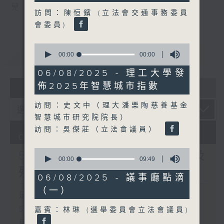
seconds
兒
訪問：陳恒鑌 (立法會交通事務委員
會委員)
0
重溫
CATCHUP
seconds
00:00
00:00
of
0
06/08/2025 - 理工大學發
seconds
07 - 08
2026
佈2025年智慧城市指數
訪問：史文中（理大潘樂陶慈善基金
智慧城市研究院院長）
訪問：吳傑莊（立法會議員）
06/08/2026
0
5歲男童被虐致死 母親誤殺及
seconds
00:00
09:49
of
殘酷對待兒童罪成判囚22年
9
06/08/2025 - 議事廳點滴
minutes,
（一）
49
足本 Full (HKT 17:00 - 18:00)
seconds
5歲男童被虐致死 母親誤殺及殘酷對待
嘉賓：林琳 (選舉委員會立法會議員)
兒童罪成判囚22年