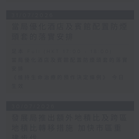
31/07/2026
當局優化酒店及賓館配置防煙
頭套的落實安排
足本 Full (HKT 17:00 - 18:00)
當局優化酒店及賓館配置防煙頭套的落實
安排
《維持生命治療的預作決定條例》 今日
生效
30/07/2026
發展局推出額外地積比及跨區
地積比轉移措施 加快市區重
建步伐