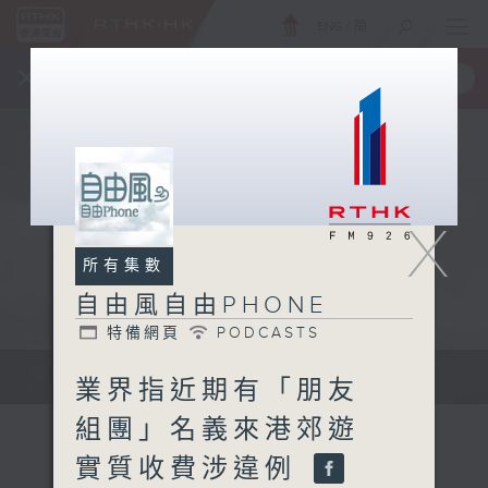
ENG
/
簡
×
全新 RTHK On The Go
取得
一手掌握 RTHK 電台、電視節目
X
所有集數
自由風自由PHONE
特備網頁
PODCASTS
聲音更立體 意見更多元
業界指近期有「朋友
組團」名義來港郊遊
實質收費涉違例