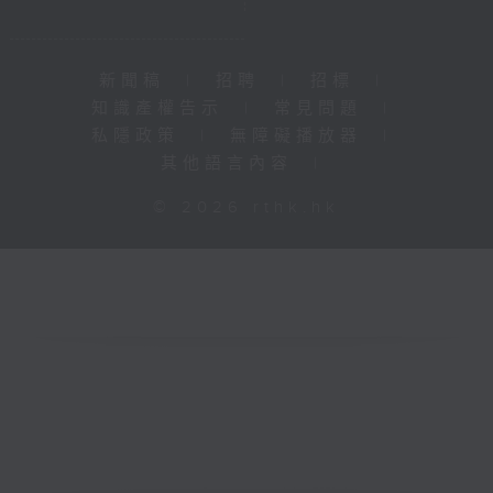
新聞稿
|
招聘
|
招標
|
知識產權告示
|
常見問題
|
私隱政策
|
無障礙播放器
|
其他語言內容
|
© 2026 rthk.hk