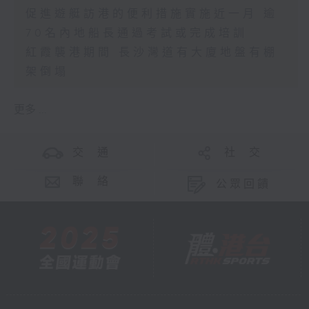
促進遊艇訪港的便利措施實施近一月 逾
70名內地船長通過考試或完成培訓
紅霞襲港期間 長沙灣道有大廈地盤有棚
架倒塌
更多 ...
交 通
社 交
聯 絡
公眾回饋