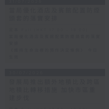
31/07/2026
當局優化酒店及賓館配置防煙
頭套的落實安排
足本 Full (HKT 17:00 - 18:00)
當局優化酒店及賓館配置防煙頭套的落實
安排
《維持生命治療的預作決定條例》 今日
生效
30/07/2026
發展局推出額外地積比及跨區
地積比轉移措施 加快市區重
建步伐