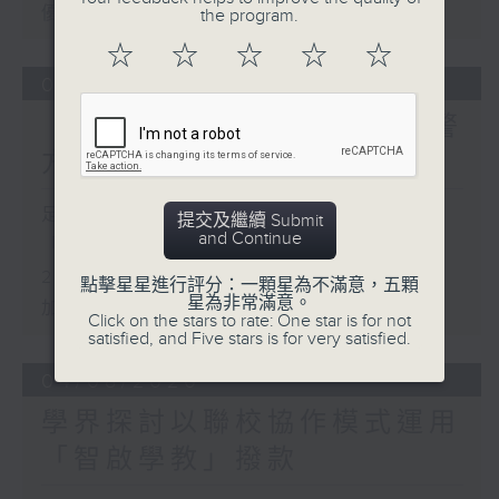
優化學校書簿津貼計劃等建議
the program.
☆
☆
☆
☆
☆
05/08/2026
「Fun Coffee」投資騙案 警
方接獲225宗報案
足本 Full (HKT 17:00 - 18:00)
提交及繼續 Submit
and Continue
「Fun Coffee」投資騙案 警方接獲
225宗報案
點擊星星進行評分：一顆星為不滿意，五顆
星為非常滿意。
加強規管放債人首階段措施8月起生效
Click on the stars to rate: One star is for not
satisfied, and Five stars is for very satisfied.
04/08/2026
學界探討以聯校協作模式運用
「智啟學教」撥款