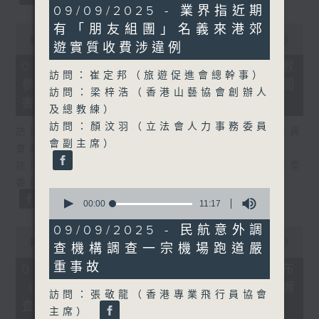
40
09/09/2025 - 業界指近期
minutes,
0
有「朋友組團」名義來港郊
36
seconds
00:00
25:07
seconds
遊實質收費涉違例
of
25
07/08/2026 - 流動圖書館使用人數
minutes,
訪問：崔定邦（旅遊促進會總幹事）
參差 申訴專員主動調查康文署三項圖
7
訪問：梁梓浩（香港山藝協會創辦人
seconds
書館服務
及總教練）
訪問：顏汶羽（立法會人力事務委員
訪問：何敬康（立法會民政及文化體育事務委員
會副主席）
會副主席）
訪問：董健莉（沙田區議會社區參與及文化康樂
委員會委員）
0
seconds
00:00
11:17
of
11
09/09/2025 - 民航意外調
0
minutes,
seconds
00:00
09:48
查機構調查一宗機場跑道嚴
17
of
seconds
9
重事故
07/08/2026 - 服務業總工會公布
minutes,
《預防工作時中暑指引》執行情況調
48
訪問：張敬龍（香港專業飛行員協會
seconds
查結果
主席）