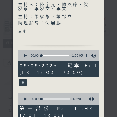
主持人：陸宇光、陳燕萍、梁
家永、李家文、李文
主持：梁家永、戴希立
助理編導：何展鵬
自由風自由
編導：張璟瑩
更多...
PHONE
電台直播
監製：林嘉瑜
製作：香港電台公共事務組
特備網頁
PODCASTS
所有集數
0
seconds
00:00
1:59:05
of
您喜歡這個節目嗎?
1
09/09/2025 - 足本 Full
hour,
(HKT 17:00 - 20:00)
59
minutes,
簡介
GIST
5
seconds
主持人：陸宇光、陳燕萍、梁家永、李家文、
0
李文
seconds
00:00
49:50
of
監製：蕭洛汶
49
第一部份 Part 1 (HKT
製作：香港電台公共事務組
minutes,
17:04 - 18:00)
50