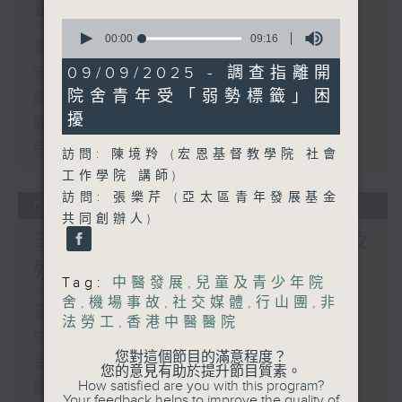
書館服務
0
seconds
00:00
09:16
足本 Full (HKT 17:00 - 18:00)
of
9
09/09/2025 - 調查指離開
流動圖書館使用人數參差 申訴專員主動
minutes,
院舍青年受「弱勢標籤」困
16
調查康文署三項圖書館服務
seconds
擾
服務業總工會公布《預防工作時中暑指
引》執行情況調查結果
訪問: 陳境羚 (宏恩基督教學院 社會
工作學院 講師)
訪問: 張樂芹 (亞太區青年發展基金
06/08/2026
共同創辦人)
5歲男童被虐致死 母親誤殺及
殘酷對待兒童罪成判囚22年
Tag:
中醫發展
,
兒童及青少年院
舍
,
機場事故
,
社交媒體
,
行山團
,
非
足本 Full (HKT 17:00 - 18:00)
法勞工
,
香港中醫醫院
5歲男童被虐致死 母親誤殺及殘酷對待
您對這個節目的滿意程度？
兒童罪成判囚22年
您的意見有助於提升節目質素。
How satisfied are you with this program?
議員關注教科書價格升幅對基層影響 提
Your feedback helps to improve the quality of