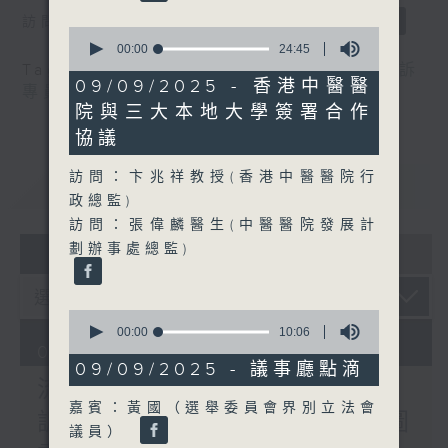
訪問：郭偉强（工聯會職安健協會顧問）
0
seconds
00:00
24:45
of
Tag:
中暑
,
工作暑熱警告
,
流動圖書館
,
申訴
24
09/09/2025 - 香港中醫醫
專員
,
自助圖書站
,
預防工作時中暑指引
minutes,
院與三大本地大學簽署合作
45
seconds
協議
訪問：卞兆祥教授(香港中醫醫院行
重溫
CATCHUP
政總監)
訪問：張偉麟醫生(中醫醫院發展計
07 - 08
2026
劃辦事處總監)
0
seconds
00:00
10:06
of
07/08/2026
10
09/09/2025 - 議事廳點滴
minutes,
流動圖書館使用人數參差 申
6
嘉賓：黃國（選舉委員會界別立法會
seconds
訴專員主動調查康文署三項圖
議員）