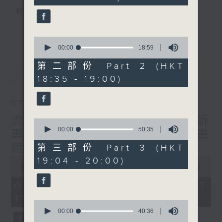
seconds
聲音更立體 意見更多元
1872311 始終如一
更多...
0
seconds
製作：
香港電台公共事務組
00:00
18:59
of
讚好Like「
RTHK 香港電台公共事務組
」
18
第二部份 Part 2 (HKT
最新
LATEST
minutes,
Facebook專頁
18:35 - 19:00)
59
seconds
07/08/2026
流動圖書館使用人數參差 申訴
0
seconds
00:00
50:35
專員主動調查康文署三項圖書
of
50
館服務
第三部份 Part 3 (HKT
minutes,
0
19:04 - 20:00)
35
seconds
00:00
47:42
seconds
of
47
07/08/2026 - 足本 Full (HKT
minutes,
17:00 - 18:00)
42
0
seconds
seconds
00:00
40:36
of