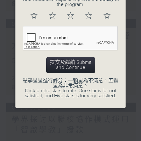
優化學校書簿津貼計劃等建議
the program.
☆
☆
☆
☆
☆
05/08/2026
「Fun Coffee」投資騙案 警
方接獲225宗報案
足本 Full (HKT 17:00 - 18:00)
提交及繼續 Submit
and Continue
「Fun Coffee」投資騙案 警方接獲
225宗報案
點擊星星進行評分：一顆星為不滿意，五顆
星為非常滿意。
加強規管放債人首階段措施8月起生效
Click on the stars to rate: One star is for not
satisfied, and Five stars is for very satisfied.
04/08/2026
學界探討以聯校協作模式運用
「智啟學教」撥款