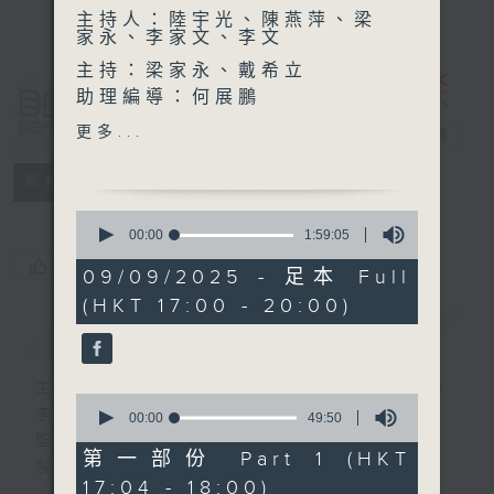
主持人：陸宇光、陳燕萍、梁
家永、李家文、李文
主持：梁家永、戴希立
助理編導：何展鵬
自由風自由
編導：張璟瑩
更多...
PHONE
電台直播
監製：林嘉瑜
製作：香港電台公共事務組
特備網頁
PODCASTS
所有集數
0
seconds
00:00
1:59:05
of
您喜歡這個節目嗎?
1
09/09/2025 - 足本 Full
hour,
(HKT 17:00 - 20:00)
59
minutes,
簡介
GIST
5
seconds
主持人：陸宇光、陳燕萍、梁家永、李家文、
0
李文
seconds
00:00
49:50
of
監製：蕭洛汶
49
第一部份 Part 1 (HKT
製作：香港電台公共事務組
minutes,
17:04 - 18:00)
50