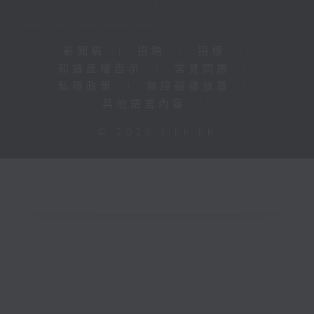
新聞稿
|
招聘
|
招標
|
知識產權告示
|
常見問題
|
私隱政策
|
無障礙播放器
|
其他語言內容
|
© 2026 rthk.hk