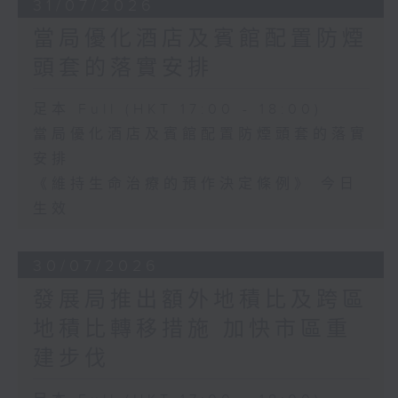
31/07/2026
當局優化酒店及賓館配置防煙
頭套的落實安排
足本 Full (HKT 17:00 - 18:00)
當局優化酒店及賓館配置防煙頭套的落實
安排
《維持生命治療的預作決定條例》 今日
生效
30/07/2026
發展局推出額外地積比及跨區
地積比轉移措施 加快市區重
建步伐