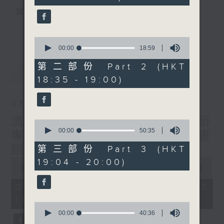
seconds
聲音更立體 意見更多元
1872311 始終如一
更多...
0
seconds
製作：
香港電台公共事務組
00:00
18:59
of
讚好Like「
RTHK 香港電台公共事務組
」
18
第二部份 Part 2 (HKT
最新
LATEST
minutes,
Facebook專頁
18:35 - 19:00)
59
seconds
07/08/2026
流動圖書館使用人數參差 申訴
0
seconds
00:00
50:35
專員主動調查康文署三項圖書
of
50
館服務
第三部份 Part 3 (HKT
minutes,
0
19:04 - 20:00)
35
seconds
00:00
47:42
seconds
of
47
07/08/2026 - 足本 Full (HKT
minutes,
17:00 - 18:00)
42
0
seconds
seconds
00:00
40:36
of