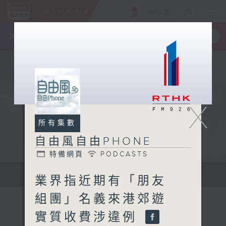
ENG
/
簡
×
全新 RTHK On The Go
取得
一手掌握 RTHK 電台、電視節目
X
所有集數
自由風自由PHONE
特備網頁
PODCASTS
聲音更立體 意見更多元
業界指近期有「朋友
組團」名義來港郊遊
實質收費涉違例