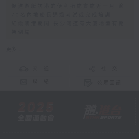
促進遊艇訪港的便利措施實施近一月 逾
70名內地船長通過考試或完成培訓
紅霞襲港期間 長沙灣道有大廈地盤有棚
架倒塌
更多 ...
交 通
社 交
聯 絡
公眾回饋