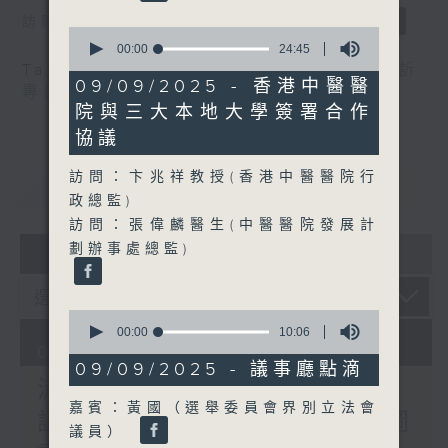
訪問：郭偉强（工聯會職安健協會顧問）
0
seconds
00:00
24:45
of
Tag:
中暑
,
工作暑熱警告
,
流動圖書館
,
申訴
24
09/09/2025 - 香港中醫醫
專員
,
自助圖書站
,
預防工作時中暑指引
minutes,
院與三大本地大學簽署合作
45
seconds
協議
訪問：卞兆祥教授(香港中醫醫院行
重溫
CATCHUP
政總監)
訪問：張偉麟醫生(中醫醫院發展計
07 - 08
2026
劃辦事處總監)
0
seconds
00:00
10:06
of
07/08/2026
10
09/09/2025 - 議事廳點滴
minutes,
流動圖書館使用人數參差 申
6
嘉賓：黃國（選舉委員會界別立法會
seconds
訴專員主動調查康文署三項圖
議員）