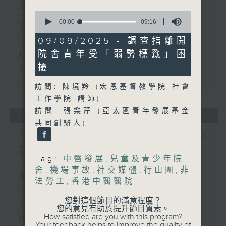
書館服務
0
seconds
00:00
09:16
足本 Full (HKT 17:00 - 18:00)
of
9
09/09/2025 - 調查指離開
流動圖書館使用人數參差 申訴專員主動
minutes,
院舍青年受「弱勢標籤」困
16
調查康文署三項圖書館服務
seconds
擾
服務業總工會公布《預防工作時中暑指
引》執行情況調查結果
訪問: 陳境羚 (宏恩基督教學院 社會
工作學院 講師)
訪問: 張樂芹 (亞太區青年發展基金
06/08/2026
共同創辦人)
5歲男童被虐致死 母親誤殺及
殘酷對待兒童罪成判囚22年
Tag:
中醫發展
,
兒童及青少年院
舍
,
機場事故
,
社交媒體
,
行山團
,
非
足本 Full (HKT 17:00 - 18:00)
法勞工
,
香港中醫醫院
5歲男童被虐致死 母親誤殺及殘酷對待
您對這個節目的滿意程度？
兒童罪成判囚22年
您的意見有助於提升節目質素。
How satisfied are you with this program?
議員關注教科書價格升幅對基層影響 提
Your feedback helps to improve the quality of