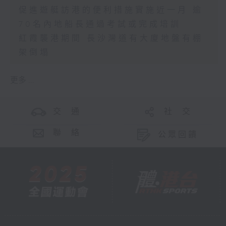
促進遊艇訪港的便利措施實施近一月 逾
70名內地船長通過考試或完成培訓
紅霞襲港期間 長沙灣道有大廈地盤有棚
架倒塌
更多 ...
交 通
社 交
聯 絡
公眾回饋