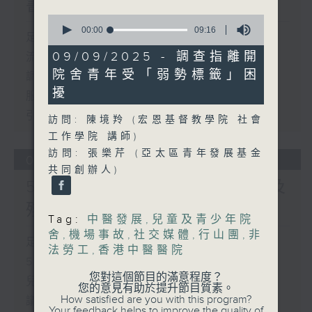
書館服務
0
seconds
00:00
09:16
足本 Full (HKT 17:00 - 18:00)
of
9
09/09/2025 - 調查指離開
流動圖書館使用人數參差 申訴專員主動
minutes,
院舍青年受「弱勢標籤」困
16
調查康文署三項圖書館服務
seconds
擾
服務業總工會公布《預防工作時中暑指
引》執行情況調查結果
訪問: 陳境羚 (宏恩基督教學院 社會
工作學院 講師)
訪問: 張樂芹 (亞太區青年發展基金
06/08/2026
共同創辦人)
5歲男童被虐致死 母親誤殺及
殘酷對待兒童罪成判囚22年
Tag:
中醫發展
,
兒童及青少年院
舍
,
機場事故
,
社交媒體
,
行山團
,
非
足本 Full (HKT 17:00 - 18:00)
法勞工
,
香港中醫醫院
5歲男童被虐致死 母親誤殺及殘酷對待
您對這個節目的滿意程度？
兒童罪成判囚22年
您的意見有助於提升節目質素。
How satisfied are you with this program?
議員關注教科書價格升幅對基層影響 提
Your feedback helps to improve the quality of