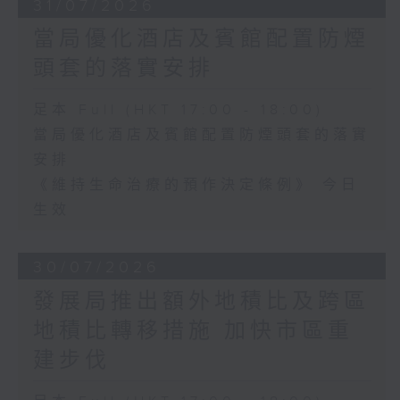
31/07/2026
當局優化酒店及賓館配置防煙
頭套的落實安排
足本 Full (HKT 17:00 - 18:00)
當局優化酒店及賓館配置防煙頭套的落實
安排
《維持生命治療的預作決定條例》 今日
生效
30/07/2026
發展局推出額外地積比及跨區
地積比轉移措施 加快市區重
建步伐