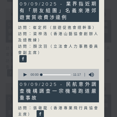
40
09/09/2025 - 業界指近期
minutes,
0
有「朋友組團」名義來港郊
36
seconds
00:00
25:07
seconds
遊實質收費涉違例
of
25
07/08/2026 - 流動圖書館使用人數
minutes,
訪問：崔定邦（旅遊促進會總幹事）
參差 申訴專員主動調查康文署三項圖
7
訪問：梁梓浩（香港山藝協會創辦人
seconds
書館服務
及總教練）
訪問：顏汶羽（立法會人力事務委員
訪問：何敬康（立法會民政及文化體育事務委員
會副主席）
會副主席）
訪問：董健莉（沙田區議會社區參與及文化康樂
委員會委員）
0
seconds
00:00
11:17
of
11
09/09/2025 - 民航意外調
0
minutes,
seconds
00:00
09:48
查機構調查一宗機場跑道嚴
17
of
seconds
9
重事故
07/08/2026 - 服務業總工會公布
minutes,
《預防工作時中暑指引》執行情況調
48
訪問：張敬龍（香港專業飛行員協會
seconds
查結果
主席）