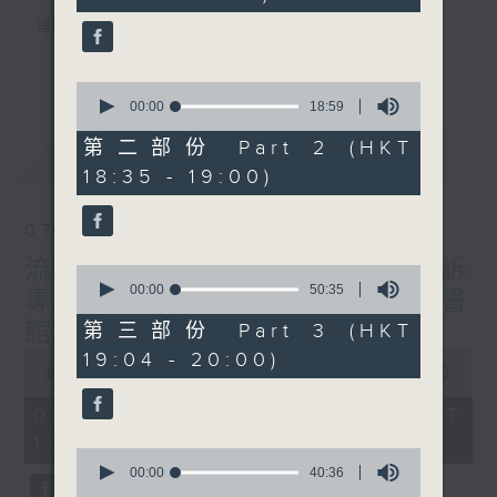
seconds
聲音更立體 意見更多元
1872311 始終如一
更多...
0
seconds
製作：
香港電台公共事務組
00:00
18:59
of
讚好Like「
RTHK 香港電台公共事務組
」
18
第二部份 Part 2 (HKT
最新
LATEST
minutes,
Facebook專頁
18:35 - 19:00)
59
seconds
07/08/2026
流動圖書館使用人數參差 申訴
0
seconds
00:00
50:35
專員主動調查康文署三項圖書
of
50
館服務
第三部份 Part 3 (HKT
minutes,
0
19:04 - 20:00)
35
seconds
00:00
47:42
seconds
of
47
07/08/2026 - 足本 Full (HKT
minutes,
17:00 - 18:00)
42
0
seconds
seconds
00:00
40:36
of