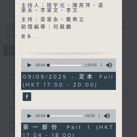
主持人：陸宇光、陳燕萍、梁
家永、李家文、李文
主持：梁家永、戴希立
助理編導：何展鵬
自由風自由
編導：張璟瑩
更多...
PHONE
電台直播
監製：林嘉瑜
製作：香港電台公共事務組
特備網頁
PODCASTS
所有集數
0
seconds
00:00
1:59:05
of
您喜歡這個節目嗎?
1
09/09/2025 - 足本 Full
hour,
(HKT 17:00 - 20:00)
59
minutes,
簡介
GIST
5
seconds
主持人：陸宇光、陳燕萍、梁家永、李家文、
0
李文
seconds
00:00
49:50
of
監製：蕭洛汶
49
第一部份 Part 1 (HKT
製作：香港電台公共事務組
minutes,
17:04 - 18:00)
50