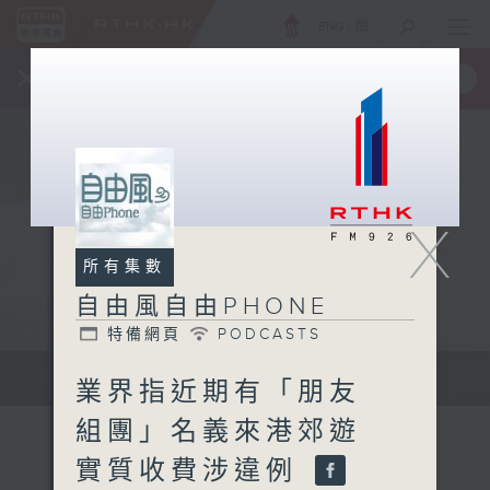
ENG
/
簡
×
全新 RTHK On The Go
取得
一手掌握 RTHK 電台、電視節目
X
所有集數
自由風自由PHONE
特備網頁
PODCASTS
聲音更立體 意見更多元
業界指近期有「朋友
組團」名義來港郊遊
實質收費涉違例