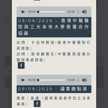
訪問：郭偉强（工聯會職安健協會顧問）
0
seconds
00:00
24:45
of
Tag:
中暑
,
工作暑熱警告
,
流動圖書館
,
申訴
24
09/09/2025 - 香港中醫醫
專員
,
自助圖書站
,
預防工作時中暑指引
minutes,
院與三大本地大學簽署合作
45
seconds
協議
訪問：卞兆祥教授(香港中醫醫院行
重溫
CATCHUP
政總監)
訪問：張偉麟醫生(中醫醫院發展計
07 - 08
2026
劃辦事處總監)
0
seconds
00:00
10:06
of
07/08/2026
10
09/09/2025 - 議事廳點滴
minutes,
流動圖書館使用人數參差 申
6
嘉賓：黃國（選舉委員會界別立法會
seconds
訴專員主動調查康文署三項圖
議員）