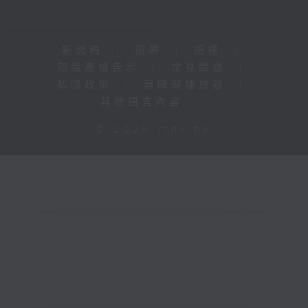
新聞稿
|
招聘
|
招標
|
知識產權告示
|
常見問題
|
私隱政策
|
無障礙播放器
|
其他語言內容
|
© 2026 rthk.hk