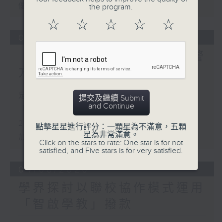
優化學校書簿津貼計劃等建議
the program.
☆
☆
☆
☆
☆
05/08/2026
「Fun Coffee」投資騙案 警
方接獲225宗報案
足本 Full (HKT 17:00 - 18:00)
提交及繼續 Submit
and Continue
「Fun Coffee」投資騙案 警方接獲
225宗報案
點擊星星進行評分：一顆星為不滿意，五顆
星為非常滿意。
加強規管放債人首階段措施8月起生效
Click on the stars to rate: One star is for not
satisfied, and Five stars is for very satisfied.
04/08/2026
學界探討以聯校協作模式運用
「智啟學教」撥款