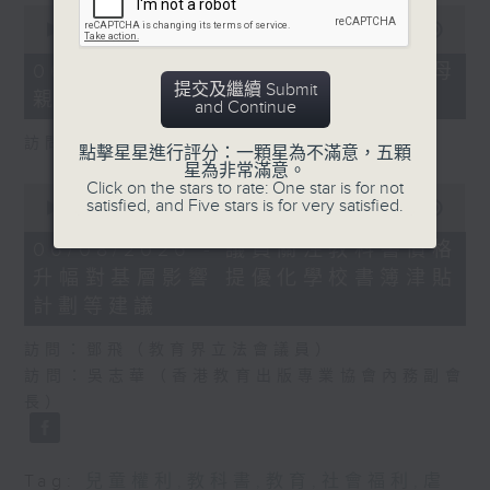
0
seconds
00:00
18:22
of
18
06/08/2026 - 5歲男童被虐致死 母
minutes,
提交及繼續 Submit
親誤殺及殘酷對待兒童罪成判囚22年
22
and Continue
seconds
訪問：陳文宜（社福界立法會議員 ）
點擊星星進行評分：一顆星為不滿意，五顆
星為非常滿意。
Click on the stars to rate: One star is for not
0
satisfied, and Five stars is for very satisfied.
seconds
00:00
20:08
of
20
06/08/2026 - 議員關注教科書價格
minutes,
升幅對基層影響 提優化學校書簿津貼
8
seconds
計劃等建議
訪問：鄧飛（教育界立法會議員）
訪問：吳志華（香港教育出版專業協會內務副會
長）
Tag:
兒童權利
,
教科書
,
教育
,
社會福利
,
虐