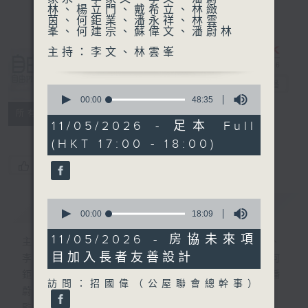
林、楊立門、戴希立、林緻
茵、何鉅業、潘永祥、林雲
峯、何建宗、蘇偉文、潘蔚林
主持：李文、林雲峯
自由風自由
PHONE
電台直播
0
seconds
00:00
48:35
of
特備網頁
PODCASTS
所有集數
48
11/05/2026 - 足本 Full
minutes,
(HKT 17:00 - 18:00)
35
seconds
您喜歡這個節目嗎?
0
簡介
GIST
seconds
00:00
18:09
of
18
11/05/2026 - 房協未來項
主持人：陸宇光、陳燕萍、梁家永、李家文、
minutes,
目加入長者友善設計
9
李文、潘蔚林、楊立門、戴希立、林緻茵、何
seconds
鉅業、潘永祥、林雲峯、何建宗、蘇偉文、潘
訪問：招國偉（公屋聯會總幹事）
蔚林