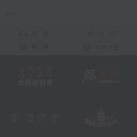
更多 ...
交 通
社 交
聯 絡
公眾回饋