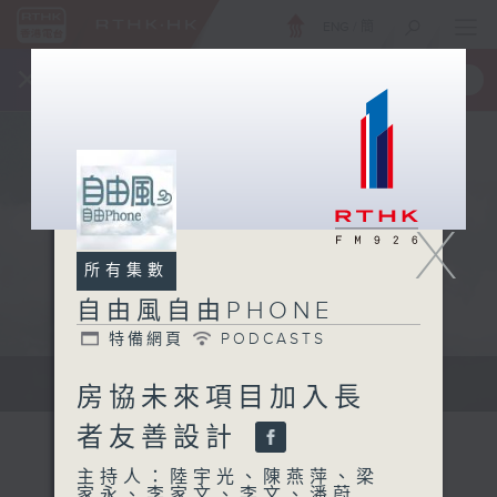
ENG
/
簡
×
全新 RTHK On The Go
取得
一手掌握 RTHK 電台、電視節目
X
所有集數
自由風自由PHONE
特備網頁
PODCASTS
聲音更立體 意見更多元
房協未來項目加入長
者友善設計
主持人：陸宇光、陳燕萍、梁
家永、李家文、李文、潘蔚