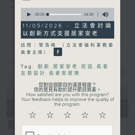
監製：蕭洛汶
製作：香港電台公共事務組
0
seconds
00:00
18:39
更多...
of
聲音更立體 意見更多元
18
11/05/2026 - 立法會討論
minutes,
1872311 始終如一
以創新方式支援居家安老
39
seconds
最新
LATEST
製作：
香港電台公共事務組
訪問：管浩鳴 （立法會福利事務委
讚好Like「
RTHK 香港電台公共事務組
」
員會主席）
Facebook專頁
06/08/2026
Tag:
創新
,
居家安老
,
房協
,
長者
5歲男童被虐致死 母親誤殺及
友善設計
,
長者安居樂
殘酷對待兒童罪成判囚22年
您對這個節目的滿意程度？
0
您的意見有助於提升節目質素。
seconds
00:00
48:53
How satisfied are you with this program?
of
Your feedback helps to improve the quality of
48
06/08/2026 - 足本 Full (HKT
the program.
minutes,
17:00 - 18:00)
53
☆
☆
☆
☆
☆
seconds