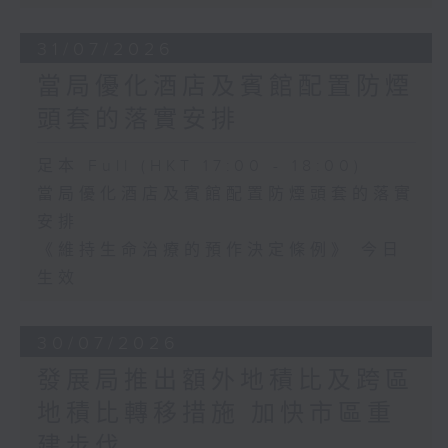
31/07/2026
當局優化酒店及賓館配置防煙
頭套的落實安排
足本 Full (HKT 17:00 - 18:00)
當局優化酒店及賓館配置防煙頭套的落實
安排
《維持生命治療的預作決定條例》 今日
生效
30/07/2026
發展局推出額外地積比及跨區
地積比轉移措施 加快市區重
建步伐