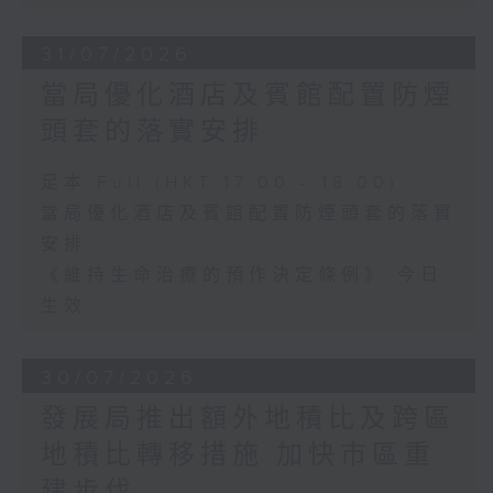
31/07/2026
當局優化酒店及賓館配置防煙
頭套的落實安排
足本 Full (HKT 17:00 - 18:00)
當局優化酒店及賓館配置防煙頭套的落實
安排
《維持生命治療的預作決定條例》 今日
生效
30/07/2026
發展局推出額外地積比及跨區
地積比轉移措施 加快市區重
建步伐