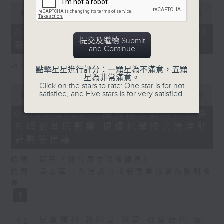
0
seconds
00:00
18:22
of
18
06/08/2026 - 5歲男童被虐致死 母
minutes,
提交及繼續 Submit
親誤殺及殘酷對待兒童罪成判囚22年
22
and Continue
seconds
訪問：陳文宜（社福界立法會議員 ）
點擊星星進行評分：一顆星為不滿意，五顆
星為非常滿意。
Click on the stars to rate: One star is for not
0
satisfied, and Five stars is for very satisfied.
seconds
00:00
20:08
of
20
06/08/2026 - 議員關注教科書價格
minutes,
升幅對基層影響 提優化學校書簿津貼
8
seconds
計劃等建議
訪問：鄧飛（教育界立法會議員）
訪問：吳志華（香港教育出版專業協會內務副會
長）
Tag:
兒童權利
,
教科書
,
教育
,
社會福利
,
虐