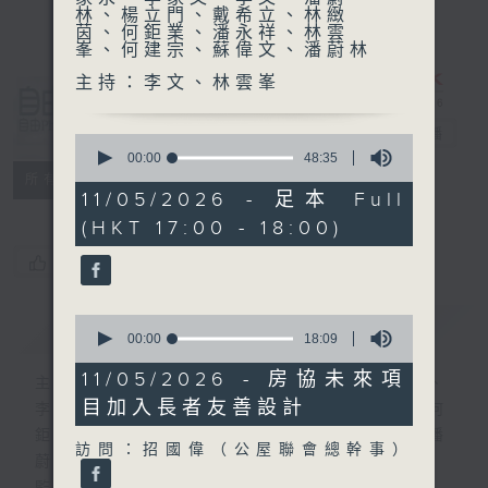
林、楊立門、戴希立、林緻
茵、何鉅業、潘永祥、林雲
峯、何建宗、蘇偉文、潘蔚林
主持：李文、林雲峯
自由風自由
PHONE
電台直播
0
seconds
00:00
48:35
of
特備網頁
PODCASTS
所有集數
48
11/05/2026 - 足本 Full
minutes,
(HKT 17:00 - 18:00)
35
seconds
您喜歡這個節目嗎?
0
簡介
GIST
seconds
00:00
18:09
of
18
11/05/2026 - 房協未來項
主持人：陸宇光、陳燕萍、梁家永、李家文、
minutes,
目加入長者友善設計
9
李文、潘蔚林、楊立門、戴希立、林緻茵、何
seconds
鉅業、潘永祥、林雲峯、何建宗、蘇偉文、潘
訪問：招國偉（公屋聯會總幹事）
蔚林