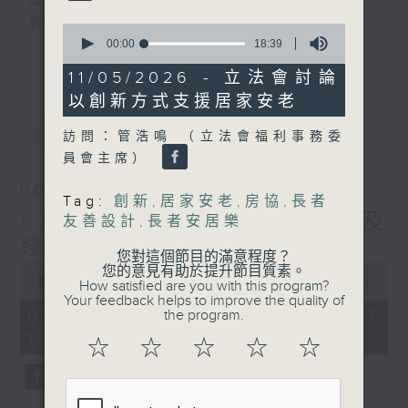
監製：蕭洛汶
製作：香港電台公共事務組
0
seconds
00:00
18:39
更多...
of
聲音更立體 意見更多元
18
11/05/2026 - 立法會討論
minutes,
1872311 始終如一
以創新方式支援居家安老
39
seconds
最新
LATEST
製作：
香港電台公共事務組
訪問：管浩鳴 （立法會福利事務委
讚好Like「
RTHK 香港電台公共事務組
」
員會主席）
Facebook專頁
06/08/2026
Tag:
創新
,
居家安老
,
房協
,
長者
5歲男童被虐致死 母親誤殺及
友善設計
,
長者安居樂
殘酷對待兒童罪成判囚22年
您對這個節目的滿意程度？
0
您的意見有助於提升節目質素。
seconds
00:00
48:53
How satisfied are you with this program?
of
Your feedback helps to improve the quality of
48
06/08/2026 - 足本 Full (HKT
the program.
minutes,
17:00 - 18:00)
53
☆
☆
☆
☆
☆
seconds