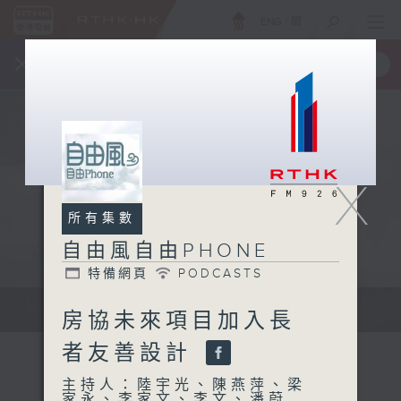
ENG
/
簡
×
全新 RTHK On The Go
取得
一手掌握 RTHK 電台、電視節目
X
所有集數
自由風自由PHONE
特備網頁
PODCASTS
聲音更立體 意見更多元
房協未來項目加入長
者友善設計
主持人：陸宇光、陳燕萍、梁
家永、李家文、李文、潘蔚