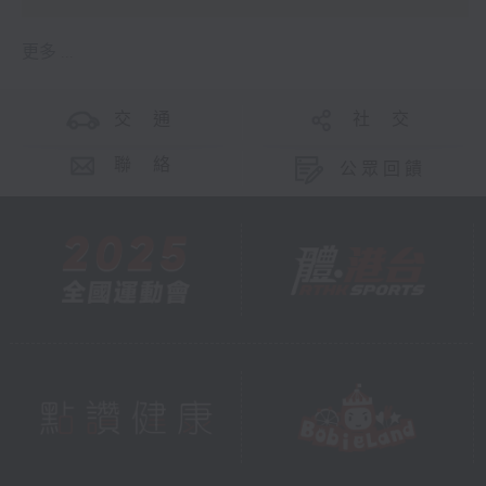
更多 ...
交 通
社 交
聯 絡
公眾回饋