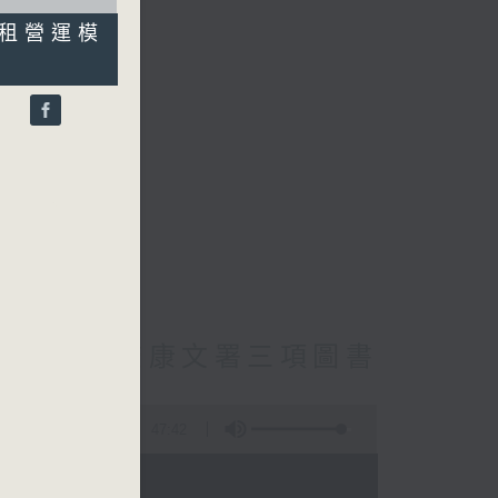
承租營運模
員）
cebook專頁
員主動調查康文署三項圖書
47:42
- 18:00)