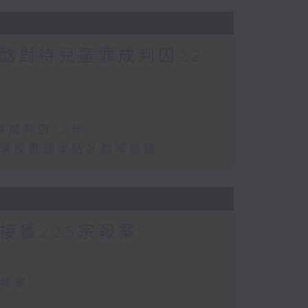
酷對待兒童罪成判囚22
罪成判囚22年
化學校書簿津貼計劃等建議
方接獲225宗報案
宗報案