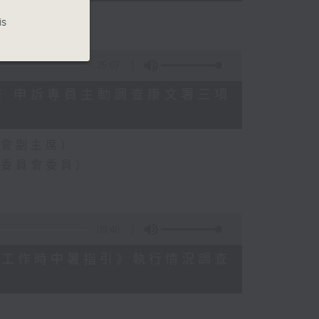
is
25:07
數參差 申訴專員主動調查康文署三項
員會副主席）
樂委員會委員）
09:48
《預防工作時中暑指引》執行情況調查