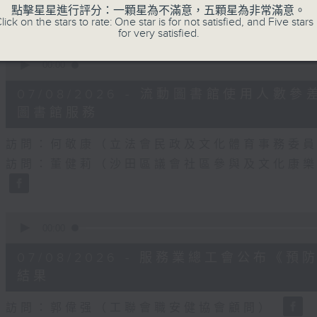
42
點擊星星進行評分：一顆星為不滿意，五顆星為非常滿意。
seconds
Volume
lick on the stars to rate: One star is for not satisfied, and Five stars 
90%
for very satisfied.
0
seconds
00:00
of
25
07/08/2026 - 流動圖書館使用人
minutes,
7
圖書館服務
seconds
Volume
90%
訪問：何敬康（立法會民政及文化體育事務委
訪問：董健莉（沙田區議會社區參與及文化康
0
seconds
00:00
of
9
07/08/2026 - 服務業總工會公布
minutes,
48
結果
seconds
Volume
90%
訪問：郭偉强（工聯會職安健協會顧問）