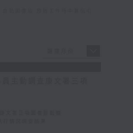
,
自助圖書站
,
預防工作時中暑指引
專員主動調查康文署三項
查康文署三項圖書館服務
執行情況調查結果