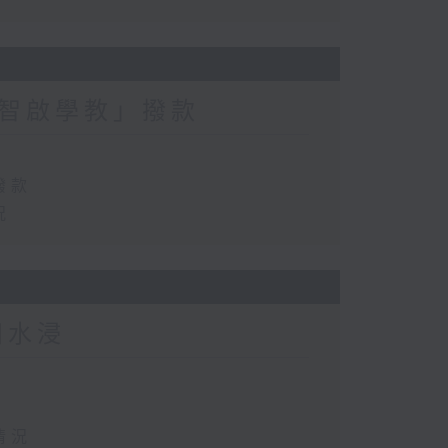
智啟學教」撥款
撥款
況
田水浸
情況