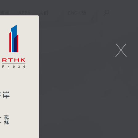
重溫
APPS
我們
ENG
/
簡
X
海岸
、楊
、蘇