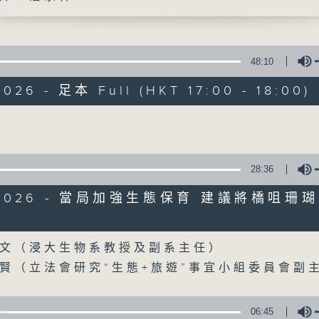
聲音更立體 意見更多元
48:10
026 - 足本 Full (HKT 17:00 - 18:00)
Volume
自由風自由PHON
28:36
特備網頁
PODCASTS
所有集數
6/2026 - 當局加強生態保育 建議將橋咀珊
Volume
您喜歡這個節目嗎?
文（浸大生物系教授及副系主任）
賢（立法會研究“生態+旅遊”事宜小組委員會副
主持人：陸宇光、陳燕萍、梁家永、李家文
茵、何鉅業、潘永祥、林雲峯、何建宗、蘇偉
06:45