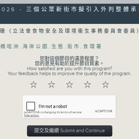
監製：蕭洛汶
6/2026 - 三個公眾新街市擬引入外判整體
製作：香港電台公共事務組
Volume
聲音更立體 意見更多元
國珊（立法會食物安全及環境衞生事務委員會委
1872311 始終如一
,
橋咀洲
,
海岸公園
,
生態
,
街市
,
食環署
製作：
香港電台公共事務組
您對這個節目的滿意程度？
讚好Like「
RTHK 香港電台公共事務組
」Fa
您的意見有助於提升節目質素。
How satisfied are you with this program?
Your feedback helps to improve the quality of the program.
☆
☆
☆
☆
☆
07/08/2026
流動圖書館使用人數參差 申訴專
館服務
0
seconds
00:00
of
47
提交及繼續 Submit and Continue
07/08/2026 - 足本 Full (HKT 17:00 
minutes,