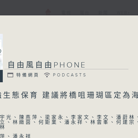
電視
電台
新聞
WEB+
自由風自由PHONE
特備網頁
PODCASTS
強生態保育 建議將橋咀珊瑚區定為
宇光、陳燕萍、梁家永、李家文、李文、潘蔚林
立、林緻茵、何鉅業、潘永祥、林雲峯、何建宗
林
萍、潘永祥