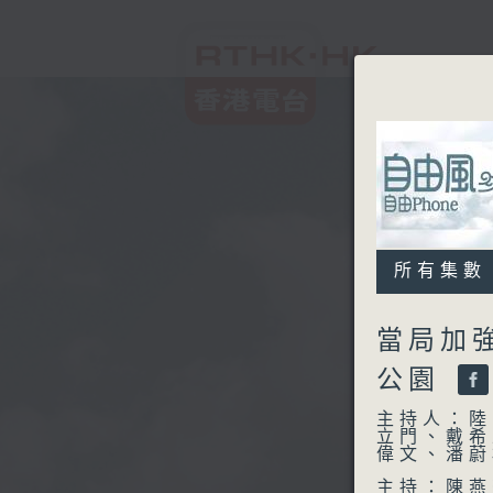
所有集數
當局加
公園
主持人：陸
立門、戴希
偉文、潘蔚
主持：陳燕