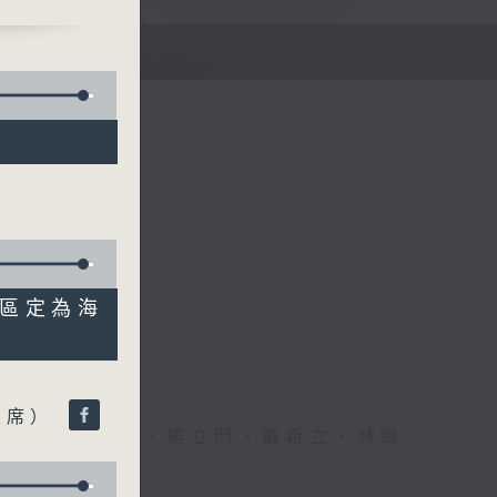
E
瑚區定為海
主席）
、李文、潘蔚林、楊立門、戴希立、林緻
文、潘蔚林