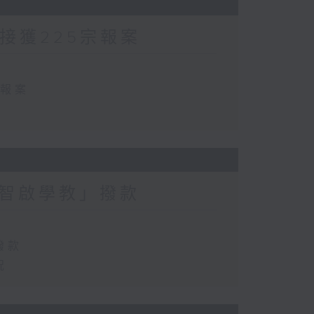
方接獲225宗報案
宗報案
智啟學教」撥款
撥款
況