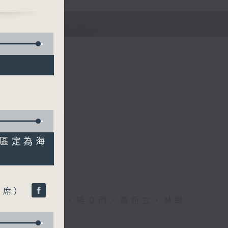
E
瑚區定為海
主席）
、李文、潘蔚林、楊立門、戴希立、林緻
文、潘蔚林