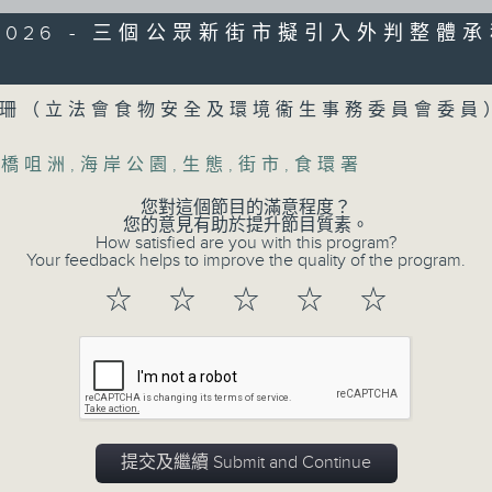
監製：蕭洛汶
6/2026 - 三個公眾新街市擬引入外判整體
製作：香港電台公共事務組
Volume
聲音更立體 意見更多元
國珊（立法會食物安全及環境衞生事務委員會委
1872311 始終如一
,
橋咀洲
,
海岸公園
,
生態
,
街市
,
食環署
製作：
香港電台公共事務組
您對這個節目的滿意程度？
讚好Like「
RTHK 香港電台公共事務組
」Fa
您的意見有助於提升節目質素。
How satisfied are you with this program?
Your feedback helps to improve the quality of the program.
☆
☆
☆
☆
☆
06/08/2026
5歲男童被虐致死 母親誤殺及殘酷
0
seconds
00:00
of
48
06/08/2026 - 足本 Full (HKT 17:00 
minutes,
提交及繼續 Submit and Continue
53
seconds
Volume