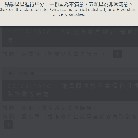
90%
點擊星星進行評分：一顆星為不滿意，五顆星為非常滿意。
lick on the stars to rate: One star is for not satisfied, and Five stars 
for very satisfied.
0
seconds
00:00
of
18
06/08/2026 - 5歲男童被虐致死 
minutes,
22
年
seconds
Volume
90%
訪問：陳文宜（社福界立法會議員 ）
0
seconds
00:00
of
20
06/08/2026 - 議員關注教科書價
minutes,
8
貼計劃等建議
seconds
Volume
90%
訪問：鄧飛（教育界立法會議員）
訪問：吳志華（香港教育出版專業協會內務副