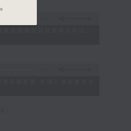
is
18:22
母親誤殺及殘酷對待兒童罪成判囚22
20:08
格升幅對基層影響 提優化學校書簿津
會長）