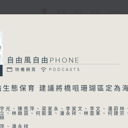
電視
電台
新聞
WEB+
自由風自由PHONE
特備網頁
PODCASTS
強生態保育 建議將橋咀珊瑚區定為
宇光、陳燕萍、梁家永、李家文、李文、潘蔚林
立、林緻茵、何鉅業、潘永祥、林雲峯、何建宗
林
萍、潘永祥