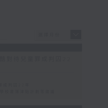
酷對待兒童罪成判囚22
罪成判囚22年
化學校書簿津貼計劃等建議