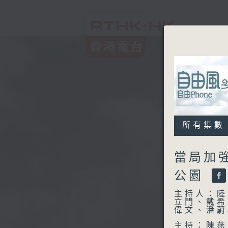
所有集數
當局加
公園
主持人：陸
立門、戴希
偉文、潘蔚
主持：陳燕