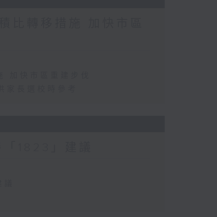
積比轉移措施 加快市區
施 加快市區重建步伐
供家長選校時參考
「1823」建議
建議