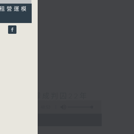
承租營運模
員）
cebook專頁
對待兒童罪成判囚22年
48:53
- 18:00)