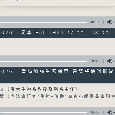
聲音更立體 意見更多元
48:10
026 - 足本 Full (HKT 17:00 - 18:00)
Volume
自由風自由PHON
28:36
特備網頁
PODCASTS
所有集數
6/2026 - 當局加強生態保育 建議將橋咀珊
Volume
您喜歡這個節目嗎?
文（浸大生物系教授及副系主任）
賢（立法會研究“生態+旅遊”事宜小組委員會副
主持人：陸宇光、陳燕萍、梁家永、李家文
茵、何鉅業、潘永祥、林雲峯、何建宗、蘇偉
06:45