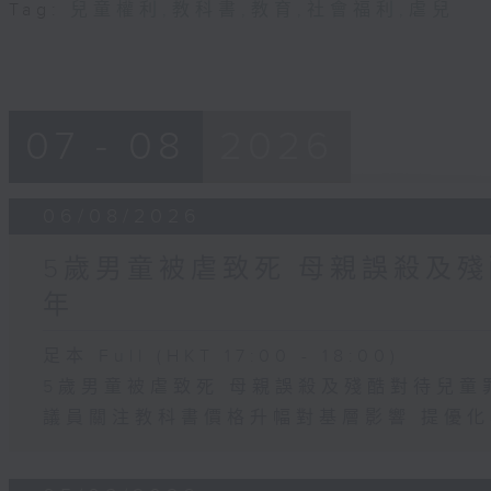
Tag:
兒童權利
,
教科書
,
教育
,
社會福利
,
虐兒
07 - 08
2026
06/08/2026
5歲男童被虐致死 母親誤殺及殘
年
足本 Full (HKT 17:00 - 18:00)
5歲男童被虐致死 母親誤殺及殘酷對待兒童
議員關注教科書價格升幅對基層影響 提優