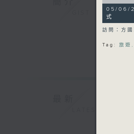
簡介
of
6
05/0
minutes,
GIST
45
式
seconds
90%
訪問：方
Tag:
旅遊
最新
LATEST