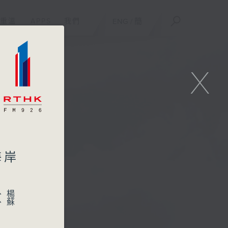
重溫
APPS
我們
ENG
/
簡
X
海岸
、楊
、蘇