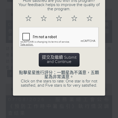
How satisfied are you with this program?
Your feedback helps to improve the quality of
the program.
0
seconds
00:00
25:07
☆
☆
☆
☆
☆
of
25
07/08/2026 - 流動圖書館使用人數
minutes,
參差 申訴專員主動調查康文署三項圖
7
seconds
書館服務
訪問：何敬康（立法會民政及文化體育事務委員
會副主席）
提交及繼續 Submit
訪問：董健莉（沙田區議會社區參與及文化康樂
and Continue
委員會委員）
點擊星星進行評分：一顆星為不滿意，五顆
星為非常滿意。
Click on the stars to rate: One star is for not
satisfied, and Five stars is for very satisfied.
0
seconds
00:00
09:48
of
9
07/08/2026 - 服務業總工會公布
minutes,
《預防工作時中暑指引》執行情況調
48
seconds
查結果