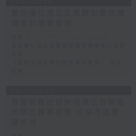
31/07/2026
當局優化酒店及賓館配置防煙
頭套的落實安排
足本 Full (HKT 17:00 - 18:00)
當局優化酒店及賓館配置防煙頭套的落實
安排
《維持生命治療的預作決定條例》 今日
生效
30/07/2026
發展局推出額外地積比及跨區
地積比轉移措施 加快市區重
建步伐