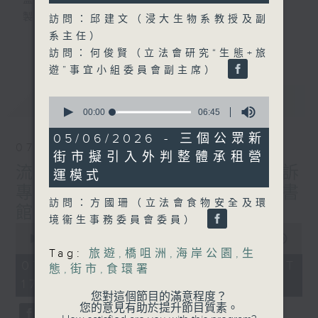
監製：蕭洛汶
製作：香港電台公共事務組
訪問：邱建文（浸大生物系教授及副
系主任）
更多...
聲音更立體 意見更多元
訪問：何俊賢（立法會研究“生態+旅
1872311 始終如一
遊”事宜小組委員會副主席）
最新
LATEST
0
製作：
香港電台公共事務組
seconds
00:00
06:45
讚好Like「
RTHK 香港電台公共事務組
」
of
6
Facebook專頁
05/06/2026 - 三個公眾新
minutes,
07/08/2026
街市擬引入外判整體承租營
45
seconds
流動圖書館使用人數參差 申訴
運模式
專員主動調查康文署三項圖書
訪問：方國珊（立法會食物安全及環
館服務
境衞生事務委員會委員）
0
seconds
00:00
47:42
of
Tag:
旅遊
,
橋咀洲
,
海岸公園
,
生
47
07/08/2026 - 足本 Full (HKT
態
,
街市
,
食環署
minutes,
17:00 - 18:00)
42
seconds
您對這個節目的滿意程度？
您的意見有助於提升節目質素。