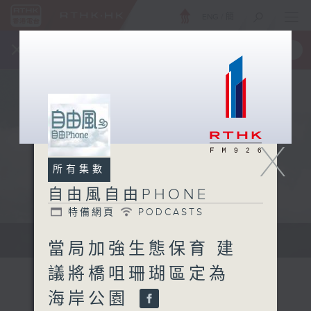
ENG
/
簡
×
全新 RTHK On The Go
取得
一手掌握 RTHK 電台、電視節目
X
所有集數
自由風自由PHONE
特備網頁
PODCASTS
聲音更立體 意見更多元
當局加強生態保育 建
議將橋咀珊瑚區定為
海岸公園