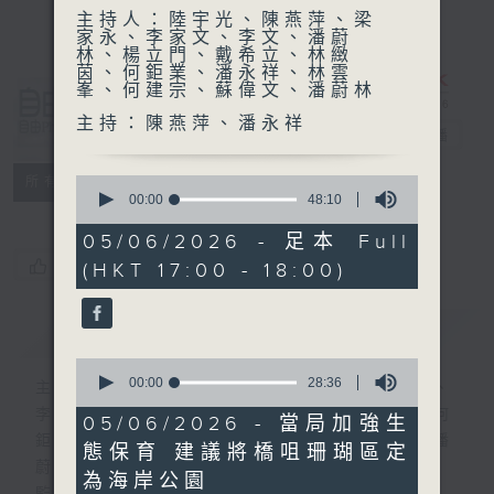
主持人：陸宇光、陳燕萍、梁
家永、李家文、李文、潘蔚
林、楊立門、戴希立、林緻
茵、何鉅業、潘永祥、林雲
峯、何建宗、蘇偉文、潘蔚林
自由風自由
主持：陳燕萍、潘永祥
PHONE
電台直播
特備網頁
PODCASTS
0
所有集數
seconds
00:00
48:10
of
48
05/06/2026 - 足本 Full
minutes,
您喜歡這個節目嗎?
(HKT 17:00 - 18:00)
10
seconds
簡介
GIST
0
seconds
00:00
28:36
主持人：陸宇光、陳燕萍、梁家永、李家文、
of
李文、潘蔚林、楊立門、戴希立、林緻茵、何
28
05/06/2026 - 當局加強生
minutes,
鉅業、潘永祥、林雲峯、何建宗、蘇偉文、潘
態保育 建議將橋咀珊瑚區定
36
蔚林
seconds
為海岸公園