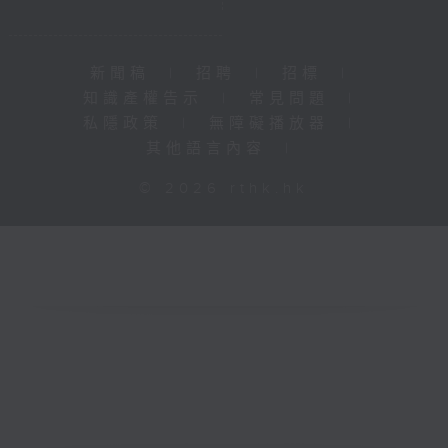
新聞稿
|
招聘
|
招標
|
知識產權告示
|
常見問題
|
私隱政策
|
無障礙播放器
|
其他語言內容
|
© 2026 rthk.hk