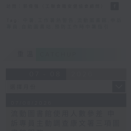
訪問：郭偉强（工聯會職安健協會顧問）
Tag:
中暑
,
工作暑熱警告
,
流動圖書館
,
申訴
專員
,
自助圖書站
,
預防工作時中暑指引
重溫
CATCHUP
07 - 08
2026
07/08/2026
流動圖書館使用人數參差 申
訴專員主動調查康文署三項圖