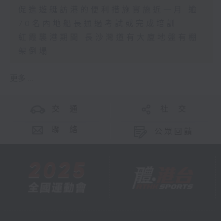
促進遊艇訪港的便利措施實施近一月 逾
70名內地船長通過考試或完成培訓
紅霞襲港期間 長沙灣道有大廈地盤有棚
架倒塌
更多 ...
交 通
社 交
聯 絡
公眾回饋