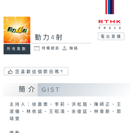
動力4射
電台直播
特備網頁
聯絡
所有集數
您喜歡這個節目嗎?
簡介
GIST
主持人：徐嘉樂、李莉、洪松蔭、陳師正、王
淑儀、林依諾、王昭鴻、余俊延、林普斯、郭
靖雯