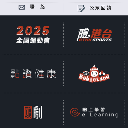
聯 絡
公眾回饋