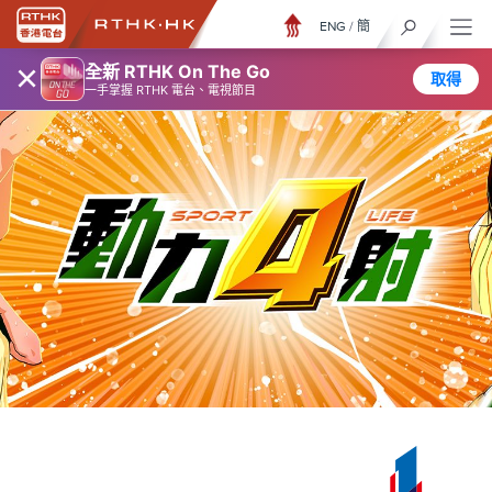
ENG
/
簡
×
全新 RTHK On The Go
取得
一手掌握 RTHK 電台、電視節目