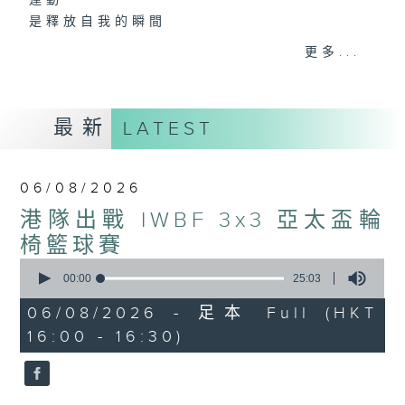
運動
是釋放自我的瞬間
是改變人生的力量
更多...
是影響世界的狂野！
動力4射，逢星期一至五下午4點
最新
LATEST
網羅體育消息、探討運動文化、打開國際視
野、享受運動樂趣！
06/08/2026
港隊出戰 IWBF 3x3 亞太盃輪
椅籃球賽
0
seconds
00:00
25:03
of
25
06/08/2026 - 足本 Full (HKT
minutes,
16:00 - 16:30)
3
seconds