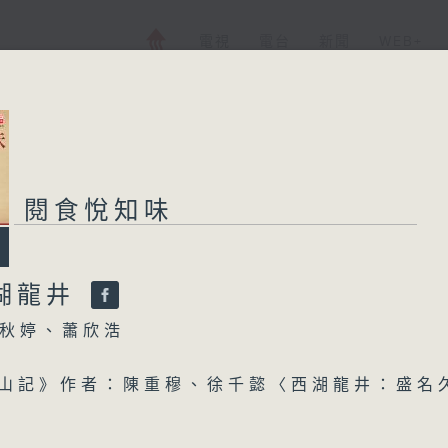
電視
電台
新聞
WEB+
閱食悅知味
西湖龍井
秋婷、蕭欣浩
茶山記》作者：陳重穆、徐千懿〈西湖龍井：盛名
西湖山區的山場基底來說，它並不一定是最上