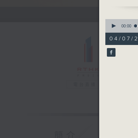
的。這些年
山場、比獅
到比正宗、
0
始就有很多
seconds
00:00
of
上」，甚至
23
04/07/
什麼不好的
minutes,
28
今，那些批
seconds
他們沒喝到
90%
湖龍井，那
2.元代 
龍井茶，產
電台直播
風塵，冠絕
暢胸脘，退
3. 清代
柚，有紅白
曬，盛夏時
簡介