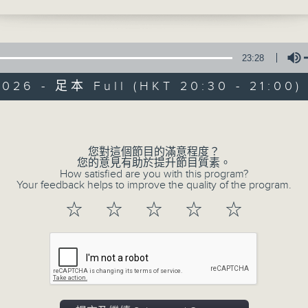
走訪各地的茶區，我們也見過一些比西湖龍井更
峰的龍井群體種更好的原料，然而，卻不那麼容
書香世界中尋覓人間滋味
加工到位的獅峰龍井群體種更好的綠茶……從明
人批評西湖龍井茶，說「某某茶好，味在龍井之
23:28
說龍井茶不好喝，味苦、味淡、有草氣，五花八
2026 - 足本 Full (HKT 20:30 - 21:00)
評價都有。但是，如果細細考察就會發現，不論
評西湖龍井茶的人所喝到的茶往往不對。換句話
Volume
真的西湖龍井，或者至少沒喝到原料、工藝都正
閱食悅知味
樣的批評其實沒什麼說服力。
您對這個節目的滿意程度？
您的意見有助於提升節目質素。
所有集數
李杲編；明代 李時珍參訂、姚可成 輯補《食物本
How satisfied are you with this program?
Your feedback helps to improve the quality of the program.
杭州府赤山西北風篁嶺龍井傍，茶味清馥雋永，
他品。龍井茶，味苦，甘涼，無毒。主清利頭目
☆
☆
☆
☆
☆
您喜歡這個節目嗎?
膀胱熱鬱。
 沈茂蔭 纂輯《苗栗縣志》：
肉二種，紅而大者，曰斗柚，以茶葉入其裏，多
主持人：李秋婷、蕭欣浩
食之，可解暑，剖食亦佳。
華人社會自古以來對飲食的重視，深植於文學
三． 酈食其傳》中的「王者以民為天，而民