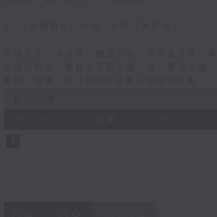
3. 《清稗類鈔》作者：徐珂「豬肝油」
切豬之肝、油成塊，略浸於水，再出水洗淨，
不過久則嫩。輔助之菜蔬及鹽、酒、醬油之屬
略燜，起鍋，加寸許長大蒜葉十餘根以取香。
0
seconds
00:00
of
30
08/08/2026 - 足本 Full (HKT 20:30
minutes,
0
seconds
Volume
90%