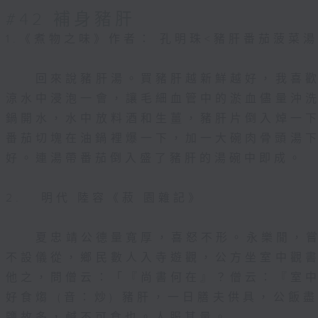
#42 補身豬肝
1.《煮物之味》作者： 孔明珠<豬肝番茄菠菜湯>
​ 回來說豬肝湯。買豬肝越新鮮越好，我喜
涼水中浸泡一會，讓毛細血管中的淤血儘量沖
鍋開水，水中放料酒和生薑，豬肝片倒入焯一
番茄切塊在油鍋裡爆一下，加一大碗肉骨頭湯下
好。連湯帶番茄倒入盛了豬肝的湯碗中即成。
2. 明代 陸容《菽 園雜記》
夏忠靖公德量寬厚，喜怒不形。永樂閒，嘗
不設儀從，鄉民數人入寺遊觀，公方坐室中觀
他之，問僧云：「『尚書何在』？僧云：『室
好食煼 (音：炒) 豬肝，一日膳夫供具，公飯
鹽故多，鹹不可食也。人服其量。