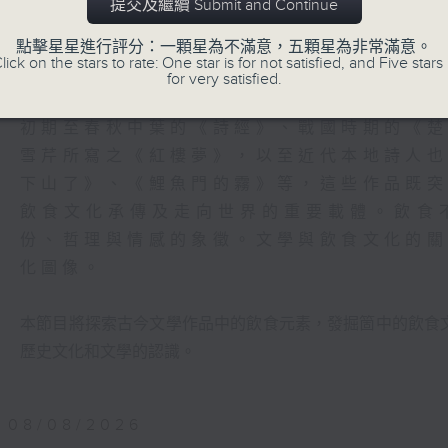
提交及繼續 Submit and Continue
飲食不僅是生存的基本需求，更是社會秩序
心。
點擊星星進行評分：一顆星為不滿意，五顆星為非常滿意。
lick on the stars to rate: One star is for not satisfied, and Five stars 
for very satisfied.
文人墨客對於飲食的研究更是從未間斷，歷
初期至春秋中葉的《詩經》、戰國時期的《
雪芹所寫之《紅樓夢》，以至近代本地詩人
下山了》、《鯉魚門的霧》等，這些作品既
飲食文化承傳及走向世界的重要載體。飲食
份、哲理與情感的象徵。文學與飲食文化的
化圖像。
本節目將探索古今文學作品中的飲食元素，發掘箇中的飲食
歷史文化和文學的認識。
08/08/2026