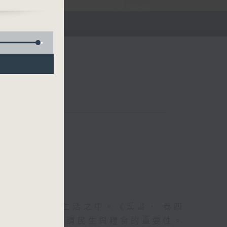
好的
易見
代開
門，
古
說，
的西
草》
逈出
，疏
蒸
、哲學與日常生活之中。《漢書． 卷四
以食為天」，強調民生與糧食的重要性。