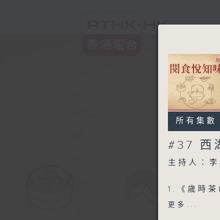
所有集數
#37 
主持人：李
1.《歲時
的尷尬〉
更多...
其實，以