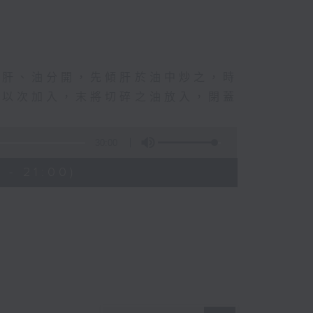
將肝、油分開，先傾肝於油中炒之，時
，以次加入，末將切碎之油放入，閉蓋
30:00
 - 21:00)