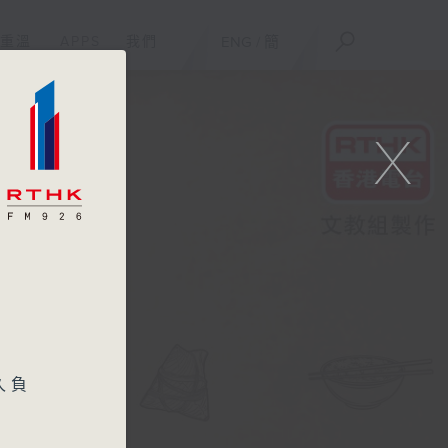
重溫
APPS
我們
ENG
/
簡
X
久負
乘