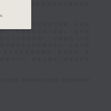
、倫理道德、祭祀禮儀與文化傳承的核
is
來文學作品中不乏對飲食的描寫，從西周
楚辭》、到唐代陸羽的《茶經》、清代曹
也斯的《也斯的香港》，舒巷城的《太陽
突顯中國飲食文化的豐富多彩，也是中國
不僅是文學描寫的題材，更是歷史、身
關係密不可分，兩者交織出一幅豐富的文
文化的變遷，反映當時的社會面貎，從而加深聽眾對