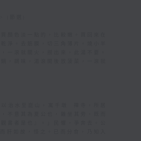
 (節選)
歡買顏色淡一點的，比較嫩。買回來在
洗乾淨。去筋膜，切三角薄片。燒小半
下，一滾就關火，撈出來，此湯不要。
​鍋，調味，湯滾開後放菠菜，一滾就
以治水至崑山，寓千墩 禪寺，所居
書，不意其為夏公也，雜坐其旁，既而
中觀書者是也』。」民懼，爭奔去。公
盡而肝如故，怪之。已而分食，乃知入