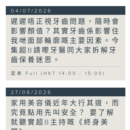
04/07/2026
遲遲唔正視牙齒問題，隨時會
影響顏值？其實牙齒係影響住
我哋面部輪廓嘅主要因素。今
集超B請嚟牙醫同大家拆解牙
齒保養迷思。
足本 Full (HKT 14:00 - 15:00)
27/06/2026
家用美容儀近年大行其道，而
究竟點用先叫安全？ 要了解
就聽實超B主持嘅《終身美