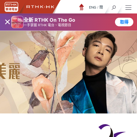
ENG
/
簡
×
全新 RTHK On The Go
取得
一手掌握 RTHK 電台、電視節目