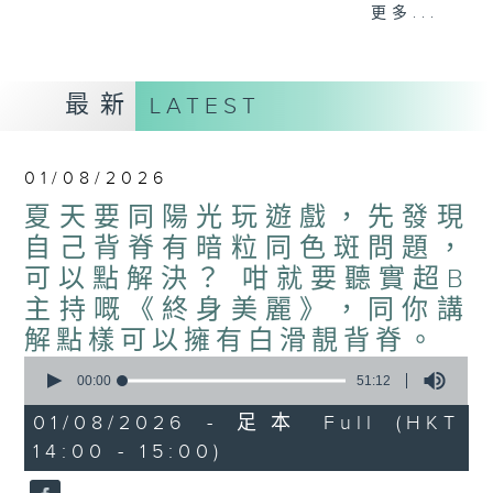
更多...
己建立一個健康自信、美麗人生。今天「美」並不單
單只在乎外在，更要兼備發自內心的內在，聽住《終
身美麗》令你由內到外散發自信光芒。
最新
LATEST
約定你星期六 下晝兩點至三點 香港電台第二台《終身
01/08/2026
美麗》
夏天要同陽光玩遊戲，先發現
自己背脊有暗粒同色斑問題，
可以點解決？ 咁就要聽實超B
主持嘅《終身美麗》，同你講
解點樣可以擁有白滑靚背脊。
0
seconds
00:00
51:12
of
51
01/08/2026 - 足本 Full (HKT
minutes,
14:00 - 15:00)
12
seconds