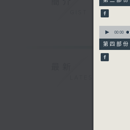
簡介
第三部份 P
minutes,
9
GIST
seconds
90%
0
seconds
00:00
of
56
第四部份 P
minutes,
9
seconds
90%
最新
LATEST