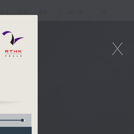
重溫
APPS
我們
ENG
/
簡
X