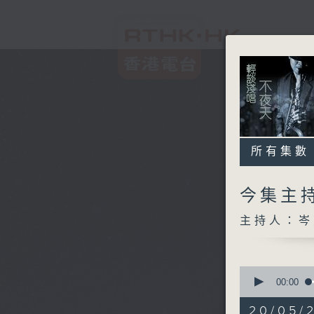
所有集數
今集主持
主持人：岑
0
seconds
00:00
of
3
20/05/