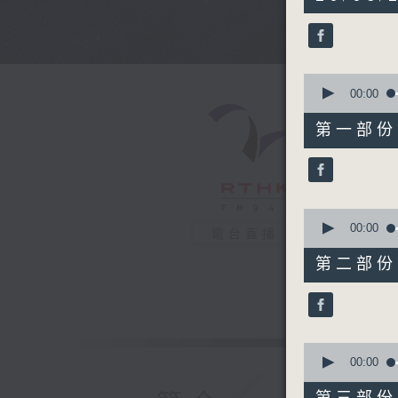
hours,
43
minutes,
59
seconds
90%
0
seconds
00:00
of
56
第一部份 P
minutes,
0
seconds
90%
0
seconds
00:00
電台直播
of
56
第二部份 P
minutes,
9
seconds
90%
0
seconds
00:00
of
56