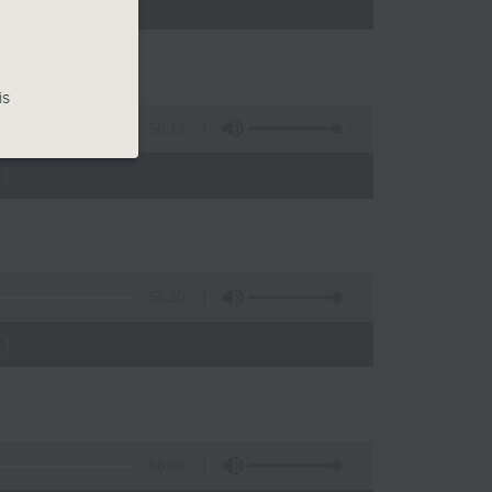
)
is
56:19
)
56:20
)
56:09