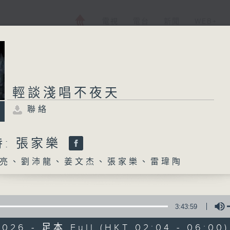
電視
電台
新聞
WEB+
輕談淺唱不夜天
聯絡
: 張家樂
亮、劉沛龍、姜文杰、張家樂、雷瑋陶
3:43:59
2026 - 足本 Full (HKT 02:04 - 06:00)