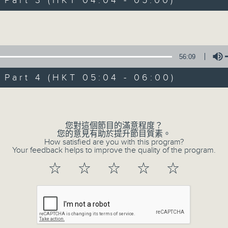
art 3 (HKT 04:04 - 05:00)
Volume
56:09
art 4 (HKT 05:04 - 06:00)
08/08/2026
Volume
輕談淺唱不夜天
0
您對這個節目的滿意程度？
seconds
00:00
您的意見有助於提升節目質素。
of
How satisfied are you with this program?
3
Your feedback helps to improve the quality of the program.
08/08/2026 - 足本 Full (HKT 02:04
hours,
44
☆
☆
☆
☆
☆
minutes,
0
seconds
Volume
90%
0
seconds
00:00
of
56