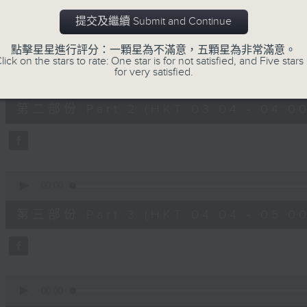
第一部份 Part 1 (HKT 02:04 - 03:00
minutes,
10
提交及繼續 Submit and Continue
seconds
Volume
90%
點擊星星進行評分：一顆星為不滿意，五顆星為非常滿意。
lick on the stars to rate: One star is for not satisfied, and Five stars 
0
for very satisfied.
seconds
00:00
of
56
第二部份 Part 2 (HKT 03:04 - 04:00
minutes,
19
seconds
Volume
90%
0
seconds
00:00
of
56
第三部份 Part 3 (HKT 04:04 - 05:00
minutes,
20
seconds
Volume
90%
0
seconds
00:00
of