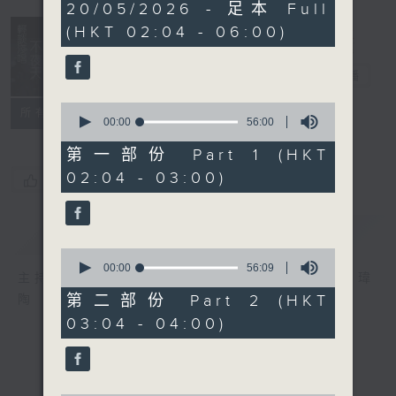
3
20/05/2026 - 足本 Full
hours,
(HKT 02:04 - 06:00)
43
minutes,
59
輕談淺唱不夜天
seconds
電台直播
0
聯絡
所有集數
seconds
00:00
56:00
of
56
第一部份 Part 1 (HKT
minutes,
02:04 - 03:00)
0
您喜歡這個節目嗎?
seconds
簡介
GIST
0
seconds
00:00
56:09
主持人：岑亮、劉沛龍、姜文杰、張家樂、雷瑋
of
56
第二部份 Part 2 (HKT
陶
minutes,
03:04 - 04:00)
9
seconds