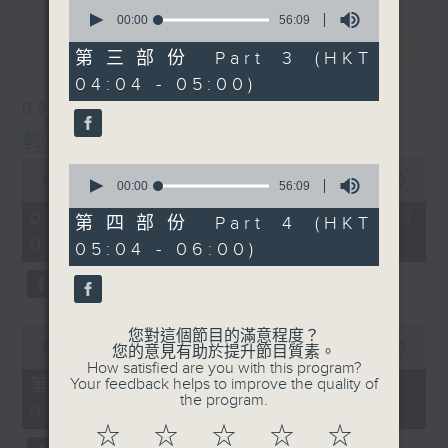
0
seconds
00:00
56:09
of
最新
LATEST
56
第三部份 Part 3 (HKT
minutes,
04:04 - 05:00)
9
seconds
09/08/2026
輕談淺唱不夜天
0
0
seconds
00:00
3:44:00
seconds
00:00
56:09
of
of
3
09/08/2026 - 足本 Full (HKT
56
第四部份 Part 4 (HKT
hours,
minutes,
02:04 - 06:00)
44
05:04 - 06:00)
9
minutes,
seconds
0
seconds
0
您對這個節目的滿意程度？
seconds
00:00
56:10
您的意見有助於提升節目質素。
of
How satisfied are you with this program?
56
第一部份 Part 1 (HKT 02:04 -
Your feedback helps to improve the quality of
minutes,
the program.
03:00)
10
seconds
☆
☆
☆
☆
☆