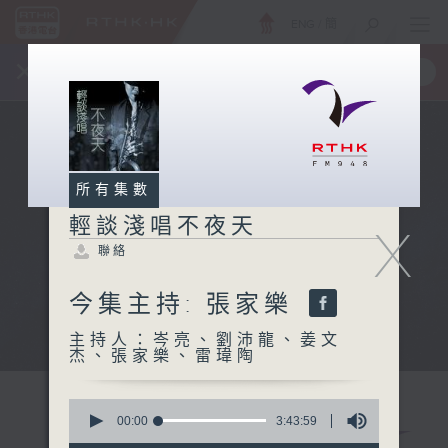
ENG
/
簡
×
全新 RTHK On The Go
取得
一手掌握 RTHK 電台、電視節目
所有集數
輕談淺唱不夜天
X
聯絡
今集主持: 張家樂
主持人：岑亮、劉沛龍、姜文
杰、張家樂、雷瑋陶
0
seconds
00:00
3:43:59
of