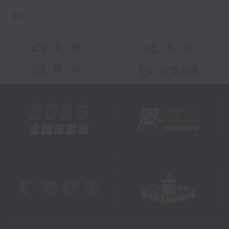
更多 ...
交 通
社 交
聯 絡
公眾回饋