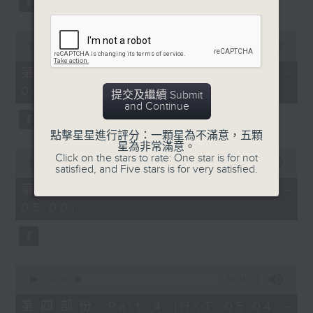
0
seconds
00:00
56:19
of
56
第二部份 Part 2 (HKT 03:04 -
minutes,
04:00)
19
提交及繼續 Submit
seconds
and Continue
點擊星星進行評分：一顆星為不滿意，五顆
星為非常滿意。
0
Click on the stars to rate: One star is for not
seconds
00:00
56:19
satisfied, and Five stars is for very satisfied.
of
56
第三部份 Part 3 (HKT 04:04 -
minutes,
05:00)
19
seconds
0
seconds
00:00
56:10
of
56
第四部份 Part 4 (HKT 05:04 -