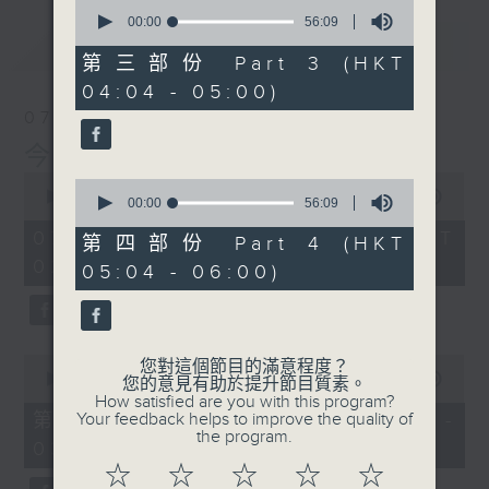
0
seconds
00:00
56:09
of
最新
LATEST
56
第三部份 Part 3 (HKT
minutes,
04:04 - 05:00)
9
seconds
07/08/2026
今集主持: 岑亮
0
0
seconds
00:00
3:43:59
seconds
00:00
56:09
of
of
3
07/08/2026 - 足本 Full (HKT
56
第四部份 Part 4 (HKT
hours,
minutes,
02:04 - 06:00)
43
05:04 - 06:00)
9
minutes,
seconds
59
seconds
0
您對這個節目的滿意程度？
seconds
00:00
56:00
您的意見有助於提升節目質素。
of
How satisfied are you with this program?
56
第一部份 Part 1 (HKT 02:04 -
Your feedback helps to improve the quality of
minutes,
the program.
03:00)
0
seconds
☆
☆
☆
☆
☆