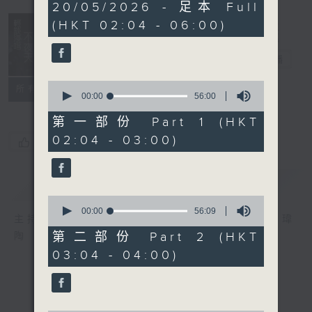
3
20/05/2026 - 足本 Full
hours,
(HKT 02:04 - 06:00)
43
minutes,
59
輕談淺唱不夜天
seconds
電台直播
0
聯絡
所有集數
seconds
00:00
56:00
of
56
第一部份 Part 1 (HKT
minutes,
02:04 - 03:00)
0
您喜歡這個節目嗎?
seconds
簡介
GIST
0
seconds
00:00
56:09
主持人：岑亮、劉沛龍、姜文杰、張家樂、雷瑋
of
56
第二部份 Part 2 (HKT
陶
minutes,
03:04 - 04:00)
9
seconds