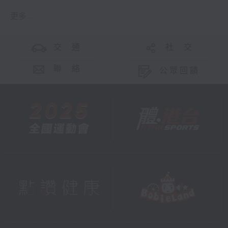
更多 ...
交 通
社 交
聯 絡
公眾回饋