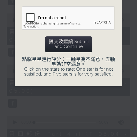
0
seconds
00:00
56:10
of
56
第二部份 Part 2 (HKT 03:04 -
minutes,
04:00)
10
提交及繼續 Submit
seconds
and Continue
點擊星星進行評分：一顆星為不滿意，五顆
星為非常滿意。
0
Click on the stars to rate: One star is for not
seconds
00:00
56:10
satisfied, and Five stars is for very satisfied.
of
56
第三部份 Part 3 (HKT 04:04 -
minutes,
05:00)
10
seconds
0
seconds
00:00
56:09
of
56
第四部份 Part 4 (HKT 05:04 -