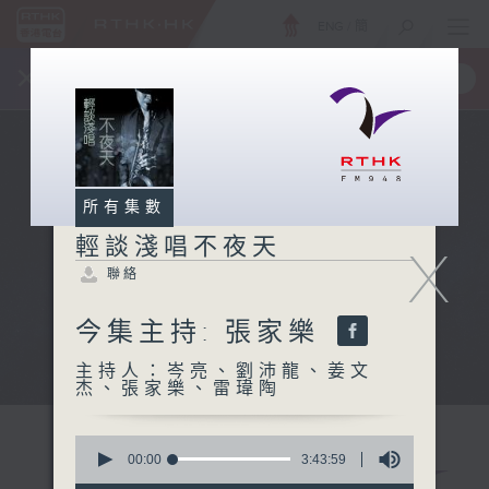
ENG
/
簡
×
全新 RTHK On The Go
取得
一手掌握 RTHK 電台、電視節目
所有集數
輕談淺唱不夜天
X
聯絡
今集主持: 張家樂
主持人：岑亮、劉沛龍、姜文
杰、張家樂、雷瑋陶
0
seconds
00:00
3:43:59
of