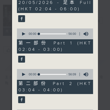
3
20/05/2026 - 足本 Full
hours,
(HKT 02:04 - 06:00)
43
minutes,
59
輕談淺唱不夜天
seconds
電台直播
0
聯絡
所有集數
seconds
00:00
56:00
of
56
第一部份 Part 1 (HKT
minutes,
02:04 - 03:00)
0
您喜歡這個節目嗎?
seconds
簡介
GIST
0
seconds
00:00
56:09
主持人：岑亮、劉沛龍、姜文杰、張家樂、雷瑋
of
56
第二部份 Part 2 (HKT
陶
minutes,
03:04 - 04:00)
9
seconds