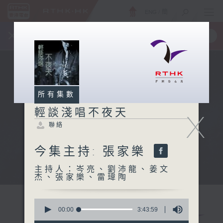
ENG
/
簡
×
全新 RTHK On The Go
取得
一手掌握 RTHK 電台、電視節目
所有集數
輕談淺唱不夜天
X
聯絡
今集主持: 張家樂
主持人：岑亮、劉沛龍、姜文
杰、張家樂、雷瑋陶
0
seconds
00:00
3:43:59
of