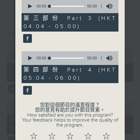
0
seconds
00:00
56:09
of
最新
LATEST
56
第三部份 Part 3 (HKT
minutes,
04:04 - 05:00)
9
seconds
07/08/2026
今集主持: 岑亮
0
0
seconds
00:00
3:43:59
seconds
00:00
56:09
of
of
3
07/08/2026 - 足本 Full (HKT
56
第四部份 Part 4 (HKT
hours,
minutes,
02:04 - 06:00)
43
05:04 - 06:00)
9
minutes,
seconds
59
seconds
0
您對這個節目的滿意程度？
seconds
00:00
56:00
您的意見有助於提升節目質素。
of
How satisfied are you with this program?
56
第一部份 Part 1 (HKT 02:04 -
Your feedback helps to improve the quality of
minutes,
the program.
03:00)
0
seconds
☆
☆
☆
☆
☆