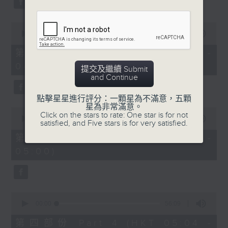
0
seconds
00:00
56:10
of
56
第二部份 Part 2 (HKT 03:04 -
minutes,
04:00)
10
提交及繼續 Submit
seconds
and Continue
點擊星星進行評分：一顆星為不滿意，五顆
星為非常滿意。
0
Click on the stars to rate: One star is for not
seconds
00:00
56:10
satisfied, and Five stars is for very satisfied.
of
56
第三部份 Part 3 (HKT 04:04 -
minutes,
05:00)
10
seconds
0
seconds
00:00
56:09
of
56
第四部份 Part 4 (HKT 05:04 -