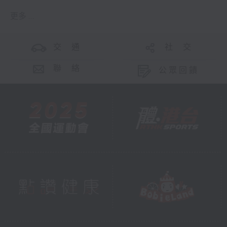
更多 ...
交 通
社 交
聯 絡
公眾回饋