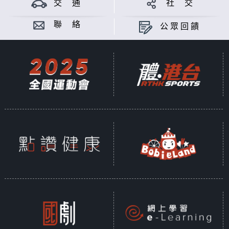
交 通
社 交
聯 絡
公眾回饋