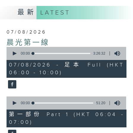
最新
LATEST
07/08/2026
晨光第一線
0
seconds
00:00
3:26:32
of
3
07/08/2026 - 足本 Full (HKT
hours,
06:00 - 10:00)
26
minutes,
32
seconds
0
seconds
00:00
51:20
of
51
第一部份 Part 1 (HKT 06:04 -
minutes,
07:00)
20
seconds