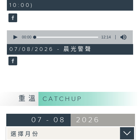
minutes,
10:00)
42
seconds
0
seconds
00:00
12:14
of
12
07/08/2026 - 晨光警聲
minutes,
14
seconds
重溫
CATCHUP
07 - 08
2026