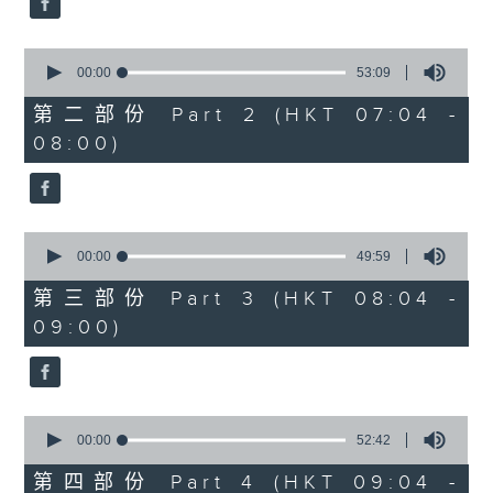
0
seconds
00:00
53:09
of
53
第二部份 Part 2 (HKT 07:04 -
minutes,
08:00)
9
seconds
0
seconds
00:00
49:59
of
49
第三部份 Part 3 (HKT 08:04 -
minutes,
09:00)
59
seconds
0
seconds
00:00
52:42
of
52
第四部份 Part 4 (HKT 09:04 -