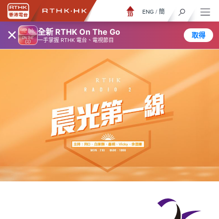
ENG
/
簡
×
全新 RTHK On The Go
取得
一手掌握 RTHK 電台、電視節目