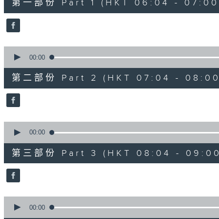
第一部份 Part 1 (HKT 06:04 - 07:00
minutes,
0
seconds
Volume
90%
0
seconds
00:00
of
53
第二部份 Part 2 (HKT 07:04 - 08:00
minutes,
29
seconds
Volume
90%
0
seconds
00:00
of
50
第三部份 Part 3 (HKT 08:04 - 09:00
minutes,
0
seconds
Volume
90%
0
seconds
00:00
of