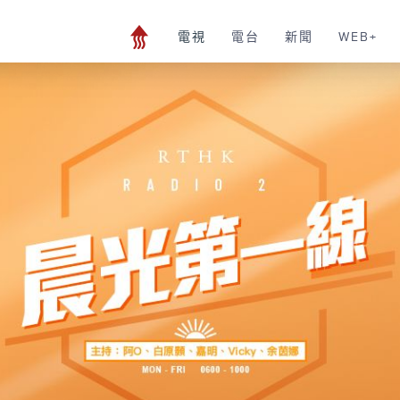
電視
電台
新聞
WEB+