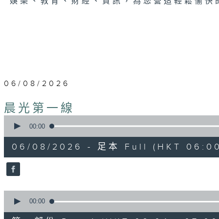
娛樂、教育、財經、資訊，為您營造輕鬆愉快
06/08/2026
晨光第一線
0
seconds
00:00
of
3
06/08/2026 - 足本 Full (HKT 06:00
hours,
25
minutes,
20
seconds
Volume
90%
0
seconds
00:00
of
51