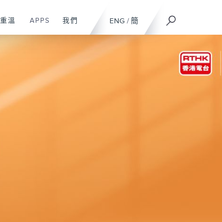
重溫
APPS
我們
ENG
/
簡