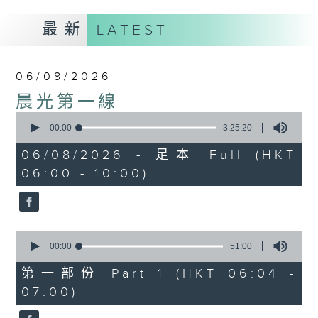
最新
LATEST
06/08/2026
晨光第一線
0
seconds
00:00
3:25:20
of
3
06/08/2026 - 足本 Full (HKT
hours,
06:00 - 10:00)
25
minutes,
20
seconds
0
seconds
00:00
51:00
of
51
第一部份 Part 1 (HKT 06:04 -
minutes,
07:00)
0
seconds