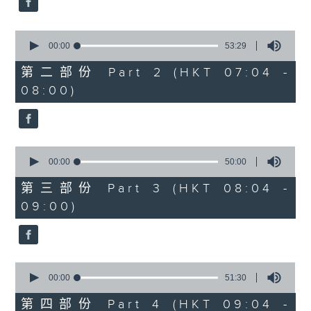
0
seconds
00:00
53:29
of
53
第二部份 Part 2 (HKT 07:04 -
minutes,
08:00)
29
seconds
0
seconds
00:00
50:00
of
50
第三部份 Part 3 (HKT 08:04 -
minutes,
09:00)
0
seconds
0
seconds
00:00
51:30
of
51
第四部份 Part 4 (HKT 09:04 -