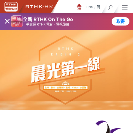
ENG
/
簡
×
全新 RTHK On The Go
取得
一手掌握 RTHK 電台、電視節目