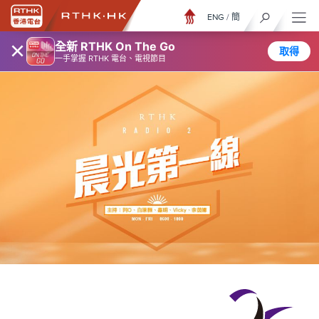
ENG
/
簡
×
全新 RTHK On The Go
取得
一手掌握 RTHK 電台、電視節目