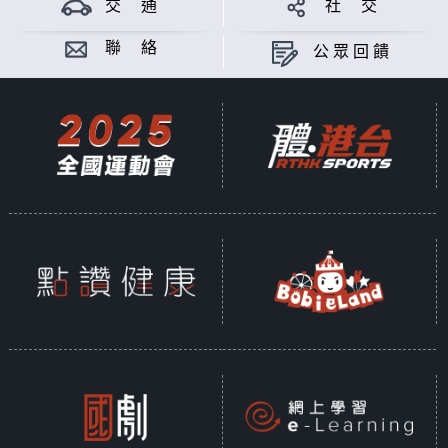
交 通
社 交
聯 絡
公眾回饋