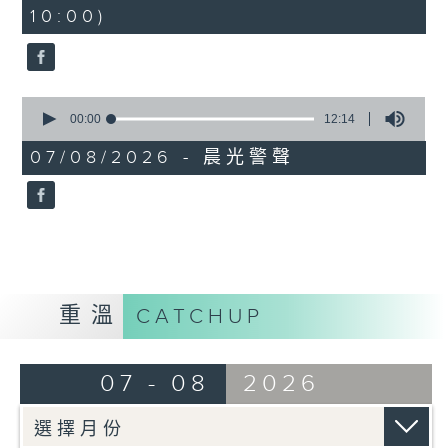
minutes,
10:00)
42
seconds
0
seconds
00:00
12:14
of
12
07/08/2026 - 晨光警聲
minutes,
14
seconds
重溫
CATCHUP
07 - 08
2026