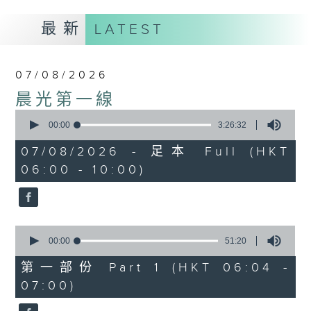
最新
LATEST
07/08/2026
晨光第一線
0
seconds
00:00
3:26:32
of
3
07/08/2026 - 足本 Full (HKT
hours,
06:00 - 10:00)
26
minutes,
32
seconds
0
seconds
00:00
51:20
of
51
第一部份 Part 1 (HKT 06:04 -
minutes,
07:00)
20
seconds