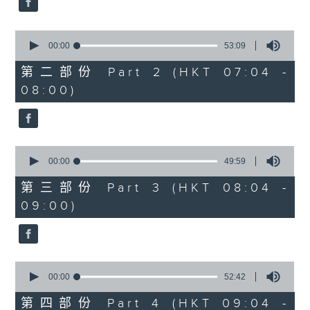
0
seconds
00:00
53:09
of
53
第二部份 Part 2 (HKT 07:04 -
minutes,
08:00)
9
seconds
0
seconds
00:00
49:59
of
49
第三部份 Part 3 (HKT 08:04 -
minutes,
09:00)
59
seconds
0
seconds
00:00
52:42
of
52
第四部份 Part 4 (HKT 09:04 -