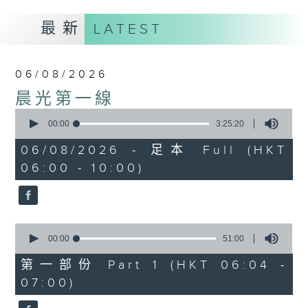
最新
LATEST
06/08/2026
晨光第一線
0
seconds
00:00
3:25:20
of
3
06/08/2026 - 足本 Full (HKT
hours,
06:00 - 10:00)
25
minutes,
20
seconds
0
seconds
00:00
51:00
of
51
第一部份 Part 1 (HKT 06:04 -
minutes,
07:00)
0
seconds