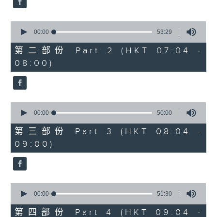
0
seconds
00:00
53:29
of
53
第二部份 Part 2 (HKT 07:04 -
minutes,
08:00)
29
seconds
0
seconds
00:00
50:00
of
50
第三部份 Part 3 (HKT 08:04 -
minutes,
09:00)
0
seconds
0
seconds
00:00
51:30
of
51
第四部份 Part 4 (HKT 09:04 -