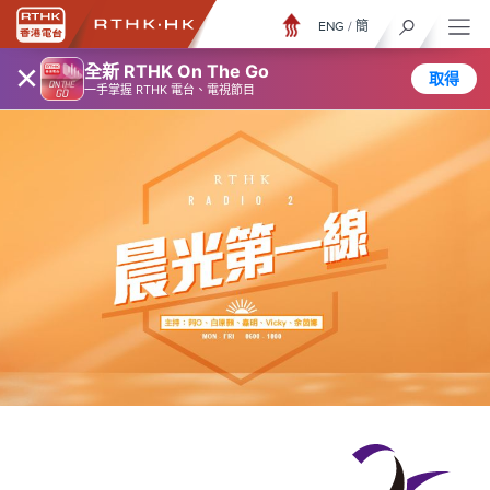
ENG
/
簡
×
全新 RTHK On The Go
取得
一手掌握 RTHK 電台、電視節目