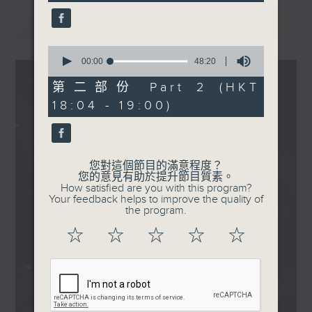
seconds
晚
最新
LATEST
波盛の秘寶：農夫 - 偉大航
道
0
.
seconds
00:00
48:20
of
1830
48
第二部份 Part 2 (HKT
〈EDM Friday Mix：HK
minutes,
18:04 - 19:00)
20
GARAGE MIX〉
seconds
謝霆鋒 - 玉蝴蝶 (INK
Remix)
方力申 - 好好戀愛 (INK
您對這個節目的滿意程度？
您的意見有助於提升節目質素。
Remix)
How satisfied are you with this program?
張智霖 - 祝君好 (INK
Your feedback helps to improve the quality of
the program.
Remix)
陳曉東 - 劃火柴 (INK
☆
☆
☆
☆
☆
Remix)
側田 - Kong (INK Remix)
容祖兒 - 習慣失戀 (INK
Remix)