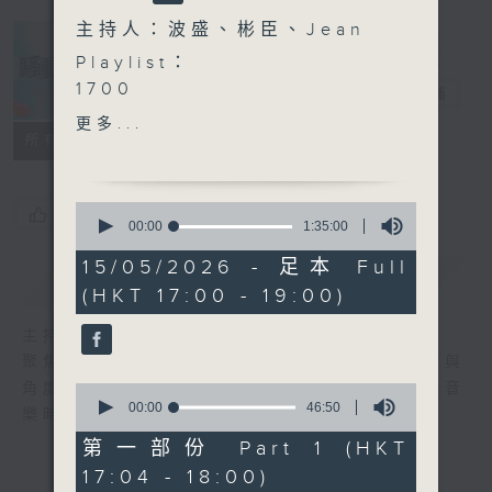
主持人：波盛、彬臣、Jean
Playlist：
1700
騷動音樂
電台直播
尹光 ft. Billy Choi - 你阿
更多...
爸的無常宇宙
所有集數
.
1730
0
您喜歡這個節目嗎?
elka 鄭芷淇 - 未firm
seconds
00:00
1:35:00
of
Natalie 何臻綦 - 第九十九
1
15/05/2026 - 足本 Full
次和好如初
簡介
GIST
hour,
(HKT 17:00 - 19:00)
35
Amy Lo - 黑繩
minutes,
Kare 孫詠嵐 - 愛麗絲瘋遊夢
0
主持人：波盛、彬臣、Jean
seconds
境
聚焦香港以至華語樂壇，發掘欣賞歌曲的視點與
Regent 林暐竣 - 取消追蹤
角度，擴闊音樂領域，分享更多創作故事，讓音
0
.
seconds
00:00
46:50
樂時刻騷動你。
of
1800
46
第一部份 Part 1 (HKT
〈音樂大秘寶〉
minutes,
17:04 - 18:00)
50
彬臣の秘寶：杜麗莎 - 多半