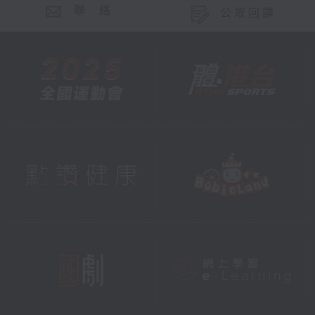
聯 絡
公眾回饋