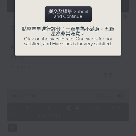
提交及繼續 Submit
07/08/2026
and Continue
相片集
音樂大秘寶：《第一次》、
點擊星星進行評分：一顆星為不滿意，五顆
星為非常滿意。
《打雀英雄傳》｜EDM
Click on the stars to rate: One star is for not
satisfied, and Five stars is for very satisfied.
Friday Mix：Toy Tonics
Mix
Playlist：
1700
更多...
Dear Jane - 廢活量
.
0
seconds
1730
00:00
1:38:40
of
張敬軒 - 放棄的界限
1
07/08/2026 - 足本 Full (HKT
hour,
力臻 - 完美候備
17:00 - 19:00)
38
Paula 區子琳 - 給我哀傷的朋友
minutes,
40
Feanna 黃淑蔓 - Hey Feanna
seconds
Kaelyn - Up & Down