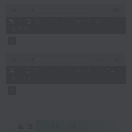
Kacey陳凱琪 - 完全真空
0
seconds
.
00:00
48:30
of
1800
48
第一部份 Part 1 (HKT 17:04 -
minutes,
〈音樂大秘寶〉
18:00)
30
彬臣の秘寶：張國榮 - 第一次
seconds
波盛の秘寶：許冠傑 - 打雀英雄傳
.
1830
0
seconds
00:00
50:20
〈EDM Friday Mix：Toy Tonics
of
Mix〉
50
第二部份 Part 2 (HKT 18:04 -
minutes,
Fimiani - Cuentame
19:00)
20
Davide Dev - Make It Less
seconds
ALOT, Carlota Urdiales - Vida
Nueva
Arpy Brown, Kapote - You Used To
Hold Me
Cody Currie - Bad Luck
重溫
CATCHUP