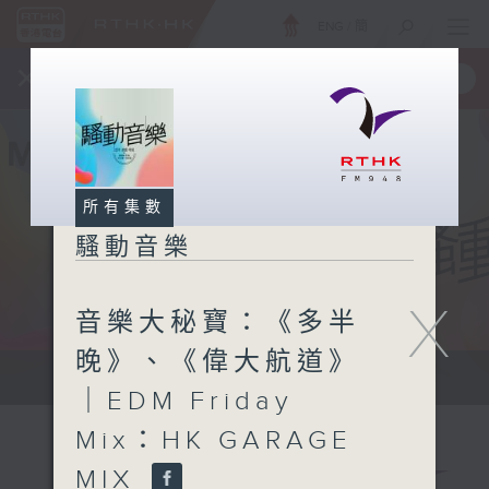
ENG
/
簡
×
全新 RTHK On The Go
取得
一手掌握 RTHK 電台、電視節目
所有集數
騷動音樂
X
音樂大秘寶：《多半
晚》、《偉大航道》
讓音樂騷動你，讓你騷動音樂
｜EDM Friday
Mix：HK GARAGE
MIX