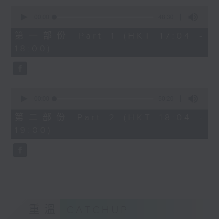
Kacey陳凱琪 - 完全真空
0
seconds
.
00:00
48:30
of
1800
48
第一部份 Part 1 (HKT 17:04 -
minutes,
〈音樂大秘寶〉
18:00)
30
彬臣の秘寶：張國榮 - 第一次
seconds
波盛の秘寶：許冠傑 - 打雀英雄傳
.
1830
0
seconds
00:00
50:20
〈EDM Friday Mix：Toy Tonics
of
Mix〉
50
第二部份 Part 2 (HKT 18:04 -
minutes,
Fimiani - Cuentame
19:00)
20
Davide Dev - Make It Less
seconds
ALOT, Carlota Urdiales - Vida
Nueva
Arpy Brown, Kapote - You Used To
Hold Me
Cody Currie - Bad Luck
重溫
CATCHUP