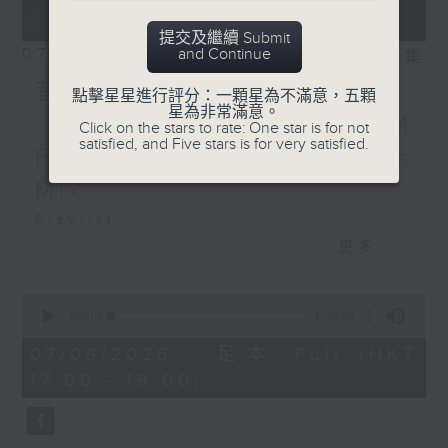
提交及繼續 Submit
07/08/2026
and Continue
相片集
音樂大秘寶：《第一次》、
點擊星星進行評分：一顆星為不滿意，五顆
星為非常滿意。
《打雀英雄傳》｜EDM
Click on the stars to rate: One star is for not
satisfied, and Five stars is for very satisfied.
Friday Mix：Toy Tonics
Mix
Playlist：
1700
更多...
Dear Jane - 廢活量
.
0
seconds
1730
00:00
1:38:40
of
張敬軒 - 放棄的界限
1
07/08/2026 - 足本 Full (HKT
hour,
力臻 - 完美候備
17:00 - 19:00)
38
Paula 區子琳 - 給我哀傷的朋友
minutes,
40
Feanna 黃淑蔓 - Hey Feanna
seconds
Kaelyn - Up & Down