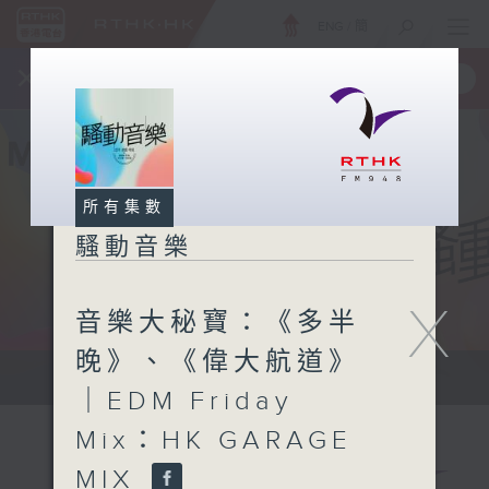
ENG
/
簡
×
全新 RTHK On The Go
取得
一手掌握 RTHK 電台、電視節目
所有集數
騷動音樂
X
音樂大秘寶：《多半
晚》、《偉大航道》
讓音樂騷動你，讓你騷動音樂
｜EDM Friday
Mix：HK GARAGE
MIX