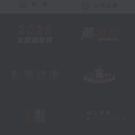
聯 絡
公眾回饋