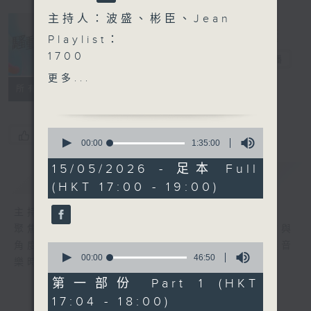
主持人：波盛、彬臣、Jean
Playlist：
1700
騷動音樂
電台直播
尹光 ft. Billy Choi - 你阿
更多...
爸的無常宇宙
所有集數
.
1730
0
您喜歡這個節目嗎?
elka 鄭芷淇 - 未firm
seconds
00:00
1:35:00
of
Natalie 何臻綦 - 第九十九
1
15/05/2026 - 足本 Full
次和好如初
簡介
GIST
hour,
(HKT 17:00 - 19:00)
35
Amy Lo - 黑繩
minutes,
Kare 孫詠嵐 - 愛麗絲瘋遊夢
0
主持人：波盛、彬臣、Jean
seconds
境
聚焦香港以至華語樂壇，發掘欣賞歌曲的視點與
Regent 林暐竣 - 取消追蹤
角度，擴闊音樂領域，分享更多創作故事，讓音
0
.
seconds
00:00
46:50
樂時刻騷動你。
of
1800
46
第一部份 Part 1 (HKT
〈音樂大秘寶〉
minutes,
17:04 - 18:00)
50
彬臣の秘寶：杜麗莎 - 多半