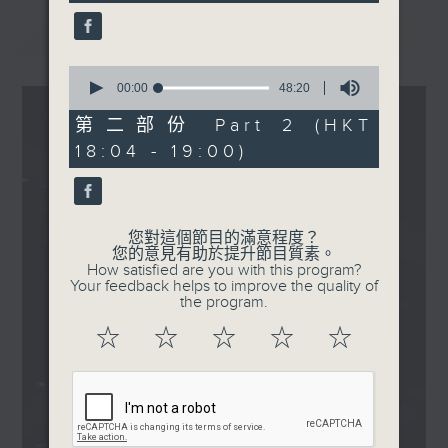
seconds
晚
最新
LATEST
波盛の秘寶：農夫 - 偉大航
道
0
.
seconds
00:00
48:20
of
1830
48
第二部份 Part 2 (HKT
〈EDM Friday Mix：HK
minutes,
18:04 - 19:00)
20
GARAGE MIX〉
seconds
謝霆鋒 - 玉蝴蝶 (INK
Remix)
方力申 - 好好戀愛 (INK
您對這個節目的滿意程度？
您的意見有助於提升節目質素。
Remix)
How satisfied are you with this program?
張智霖 - 祝君好 (INK
Your feedback helps to improve the quality of
the program.
Remix)
陳曉東 - 劃火柴 (INK
☆
☆
☆
☆
☆
Remix)
側田 - Kong (INK Remix)
容祖兒 - 習慣失戀 (INK
Remix)