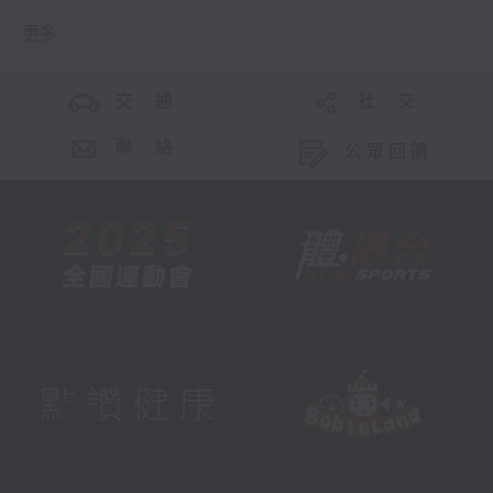
更多 ...
交 通
社 交
聯 絡
公眾回饋