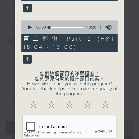
seconds
晚
最新
LATEST
波盛の秘寶：農夫 - 偉大航
道
0
.
seconds
00:00
48:20
10/08/2026
of
1830
48
第二部份 Part 2 (HKT
騷動音樂
〈EDM Friday Mix：HK
minutes,
18:04 - 19:00)
20
GARAGE MIX〉
seconds
網上直播完畢稍後提供節目重溫。 Archive
謝霆鋒 - 玉蝴蝶 (INK
will be available after live webcast
Remix)
方力申 - 好好戀愛 (INK
您對這個節目的滿意程度？
您的意見有助於提升節目質素。
Remix)
How satisfied are you with this program?
張智霖 - 祝君好 (INK
Your feedback helps to improve the quality of
the program.
Remix)
陳曉東 - 劃火柴 (INK
☆
☆
☆
☆
☆
重溫
CATCHUP
Remix)
側田 - Kong (INK Remix)
容祖兒 - 習慣失戀 (INK
07 - 08
2026
Remix)