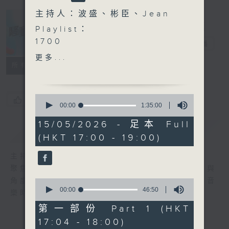
主持人：波盛、彬臣、Jean
Playlist：
1700
騷動音樂
電台直播
尹光 ft. Billy Choi - 你阿
更多...
爸的無常宇宙
所有集數
.
1730
0
您喜歡這個節目嗎?
elka 鄭芷淇 - 未firm
seconds
00:00
1:35:00
of
Natalie 何臻綦 - 第九十九
1
15/05/2026 - 足本 Full
次和好如初
簡介
GIST
hour,
(HKT 17:00 - 19:00)
35
Amy Lo - 黑繩
minutes,
Kare 孫詠嵐 - 愛麗絲瘋遊夢
0
主持人：波盛、彬臣、Jean
seconds
境
聚焦香港以至華語樂壇，發掘欣賞歌曲的視點與
Regent 林暐竣 - 取消追蹤
角度，擴闊音樂領域，分享更多創作故事，讓音
0
.
seconds
00:00
46:50
樂時刻騷動你。
of
1800
46
第一部份 Part 1 (HKT
〈音樂大秘寶〉
minutes,
17:04 - 18:00)
50
彬臣の秘寶：杜麗莎 - 多半