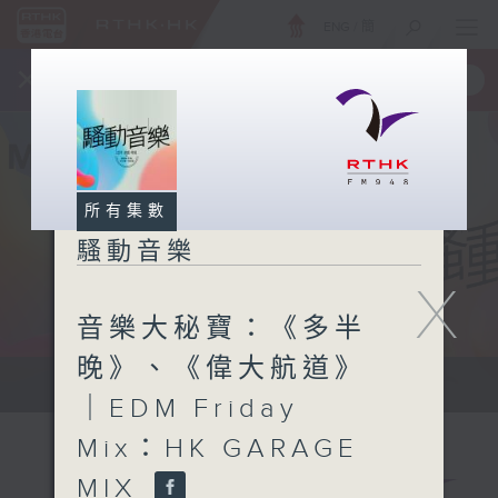
ENG
/
簡
×
全新 RTHK On The Go
取得
一手掌握 RTHK 電台、電視節目
所有集數
騷動音樂
X
音樂大秘寶：《多半
晚》、《偉大航道》
讓音樂騷動你，讓你騷動音樂
｜EDM Friday
Mix：HK GARAGE
MIX