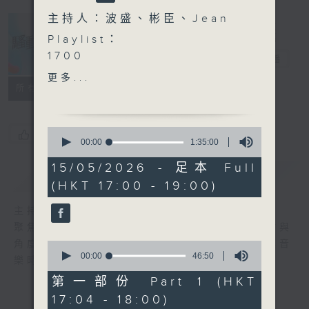
主持人：波盛、彬臣、Jean
Playlist：
1700
騷動音樂
電台直播
尹光 ft. Billy Choi - 你阿
更多...
爸的無常宇宙
所有集數
.
1730
0
您喜歡這個節目嗎?
elka 鄭芷淇 - 未firm
seconds
00:00
1:35:00
of
Natalie 何臻綦 - 第九十九
1
15/05/2026 - 足本 Full
次和好如初
簡介
GIST
hour,
(HKT 17:00 - 19:00)
35
Amy Lo - 黑繩
minutes,
Kare 孫詠嵐 - 愛麗絲瘋遊夢
0
主持人：波盛、彬臣、Jean
seconds
境
聚焦香港以至華語樂壇，發掘欣賞歌曲的視點與
Regent 林暐竣 - 取消追蹤
角度，擴闊音樂領域，分享更多創作故事，讓音
0
.
seconds
00:00
46:50
樂時刻騷動你。
of
1800
46
第一部份 Part 1 (HKT
〈音樂大秘寶〉
minutes,
17:04 - 18:00)
50
彬臣の秘寶：杜麗莎 - 多半