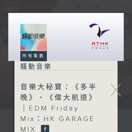
ENG
/
簡
×
全新 RTHK On The Go
取得
一手掌握 RTHK 電台、電視節目
所有集數
騷動音樂
X
音樂大秘寶：《多半
晚》、《偉大航道》
讓音樂騷動你，讓你騷動音樂
｜EDM Friday
Mix：HK GARAGE
MIX