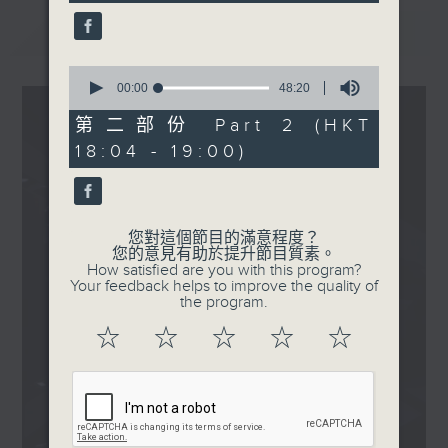
seconds
晚
最新
LATEST
波盛の秘寶：農夫 - 偉大航
道
0
.
seconds
00:00
48:20
of
1830
48
第二部份 Part 2 (HKT
〈EDM Friday Mix：HK
minutes,
18:04 - 19:00)
20
GARAGE MIX〉
seconds
謝霆鋒 - 玉蝴蝶 (INK
Remix)
方力申 - 好好戀愛 (INK
您對這個節目的滿意程度？
您的意見有助於提升節目質素。
Remix)
How satisfied are you with this program?
張智霖 - 祝君好 (INK
Your feedback helps to improve the quality of
the program.
Remix)
陳曉東 - 劃火柴 (INK
☆
☆
☆
☆
☆
Remix)
側田 - Kong (INK Remix)
容祖兒 - 習慣失戀 (INK
Remix)