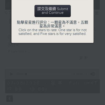
提交及繼續 Submit
07/08/2026
and Continue
相片集
音樂大秘寶：《第一次》、
點擊星星進行評分：一顆星為不滿意，五顆
星為非常滿意。
《打雀英雄傳》｜EDM
Click on the stars to rate: One star is for not
satisfied, and Five stars is for very satisfied.
Friday Mix：Toy Tonics
Mix
Playlist：
1700
更多...
Dear Jane - 廢活量
.
0
seconds
1730
00:00
1:38:40
of
張敬軒 - 放棄的界限
1
07/08/2026 - 足本 Full (HKT
hour,
力臻 - 完美候備
17:00 - 19:00)
38
Paula 區子琳 - 給我哀傷的朋友
minutes,
40
Feanna 黃淑蔓 - Hey Feanna
seconds
Kaelyn - Up & Down