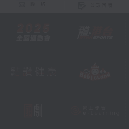
聯 絡
公眾回饋