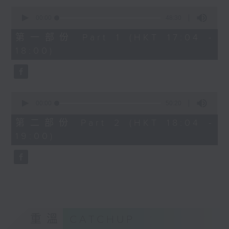
Kacey陳凱琪 - 完全真空
0
seconds
.
00:00
48:30
of
1800
48
第一部份 Part 1 (HKT 17:04 -
minutes,
〈音樂大秘寶〉
18:00)
30
彬臣の秘寶：張國榮 - 第一次
seconds
波盛の秘寶：許冠傑 - 打雀英雄傳
.
1830
0
seconds
00:00
50:20
〈EDM Friday Mix：Toy Tonics
of
Mix〉
50
第二部份 Part 2 (HKT 18:04 -
minutes,
Fimiani - Cuentame
19:00)
20
Davide Dev - Make It Less
seconds
ALOT, Carlota Urdiales - Vida
Nueva
Arpy Brown, Kapote - You Used To
Hold Me
Cody Currie - Bad Luck
重溫
CATCHUP